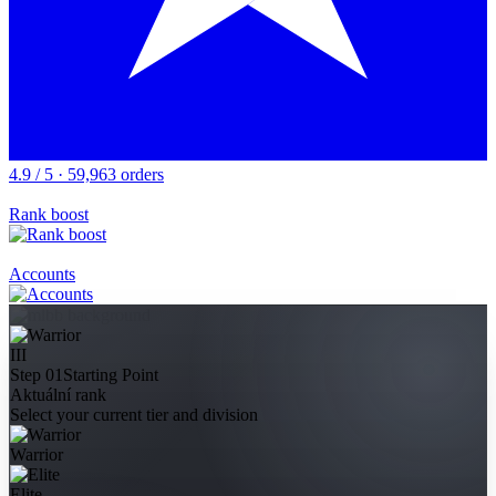
4.9 / 5 · 59,963 orders
Rank boost
Accounts
III
Step 01
Starting Point
Aktuální rank
Select your current tier and division
Warrior
Elite