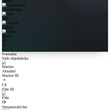
Master
Grandmaster
Epic
Legend
Mythic
III
II
I
Pokladna
Vaše objednávka
Aktuální
Warrior III
Cíl
Elite III
Streamování her