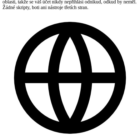
oblasti, takže se váš účet nikdy nepřihlásí odnikud, odkud by neměl.
Žádné skripty, boti ani nástroje třetích stran.
Perfektní! Mohu sledovat postup živě?
Skvělé, jste nejlepší 🧡