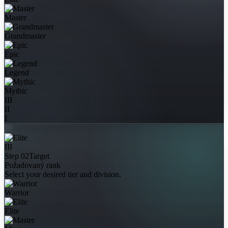
Master
Grandmaster
Epic
Legend
Mythic
III
II
I
III
Step 02
Target
Požadovaný rank
Select your desired tier and division.
Warrior
Elite