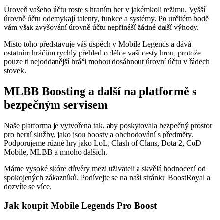
Úroveň vašeho účtu roste s hraním her v jakémkoli režimu. Vyšší
úrovně účtu odemykají talenty, funkce a systémy. Po určitém bodě
vám však zvyšování úrovně účtu nepřináší žádné další výhody.
Místo toho představuje váš úspěch v Mobile Legends a dává
ostatním hráčům rychlý přehled o délce vaší cesty hrou, protože
pouze ti nejoddanější hráči mohou dosáhnout úrovní účtu v řádech
stovek.
MLBB Boosting a další na platformě s
bezpečným servisem
Naše platforma je vytvořena tak, aby poskytovala bezpečný prostor
pro herní služby, jako jsou boosty a obchodování s předměty.
Podporujeme různé hry jako LoL, Clash of Clans, Dota 2, CoD
Mobile, MLBB a mnoho dalších.
Máme vysoké skóre důvěry mezi uživateli a skvělá hodnocení od
spokojených zákazníků. Podívejte se na naši stránku BoostRoyal a
dozvíte se více.
Jak koupit Mobile Legends Pro Boost