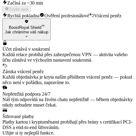
Začíná za ~30 min
Zvýšit rank
Rychlá pokladna
Ověření profesionálové
Vrácení peněz
™
BoostRoyal Shield
Jak chráníme váš nákup
Účet zůstává v soukromí
Každá relace probíhá přes zabezpečenou VPN — aktivita vašeho
účtu zůstává ve výchozím nastavení soukromá.
Záruka vrácení peněz
Každá objednávka je kryta naším příslibem vrácení peněz — pokud
něco není v pořádku, napravíme to.
Nepřetržitá podpora 24/7
Náš tým odpovídá na živém chatu nepřetržitě — během objednávky
nikdy nebudete muset čekat.
Šifrované platby
Platby kartou i kryptoměnami probíhají přes brány s certifikací PCI-
DSS a end-to-end šifrováním.
Užijte si ty nejlepší funkce.