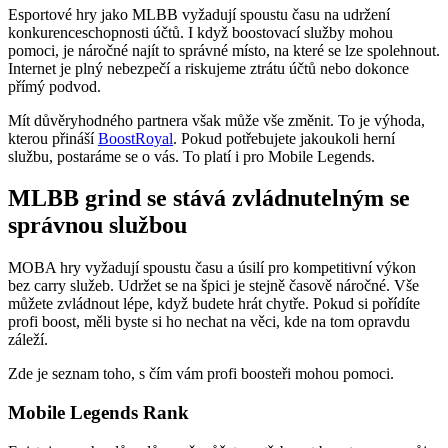
Esportové hry jako MLBB vyžadují spoustu času na udržení
konkurenceschopnosti účtů. I když boostovací služby mohou
pomoci, je náročné najít to správné místo, na které se lze spolehnout.
Internet je plný nebezpečí a riskujeme ztrátu účtů nebo dokonce
přímý podvod.
Mít důvěryhodného partnera však může vše změnit. To je výhoda,
kterou přináší
BoostRoyal
. Pokud potřebujete jakoukoli herní
službu, postaráme se o vás. To platí i pro Mobile Legends.
MLBB grind se stává zvládnutelným se
správnou službou
MOBA hry vyžadují spoustu času a úsilí pro kompetitivní výkon
bez carry služeb. Udržet se na špici je stejně časově náročné. Vše
můžete zvládnout lépe, když budete hrát chytře. Pokud si pořídíte
profi boost, měli byste si ho nechat na věci, kde na tom opravdu
záleží.
Zde je seznam toho, s čím vám profi boosteři mohou pomoci.
Mobile Legends Rank