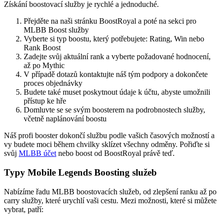
Získání boostovací služby je rychlé a jednoduché.
Přejděte na naši stránku BoostRoyal a poté na sekci pro
MLBB Boost služby
Vyberte si typ boostu, který potřebujete: Rating, Win nebo
Rank Boost
Zadejte svůj aktuální rank a vyberte požadované hodnocení,
až po Mythic
V případě dotazů kontaktujte náš tým podpory a dokončete
proces objednávky
Budete také muset poskytnout údaje k účtu, abyste umožnili
přístup ke hře
Domluvte se se svým boosterem na podrobnostech služby,
včetně naplánování boostu
Náš profi booster dokončí službu podle vašich časových možností a
vy budete moci během chvilky sklízet všechny odměny. Pořiďte si
svůj
MLBB účet
nebo boost od BoostRoyal právě teď.
Typy Mobile Legends Boosting služeb
Nabízíme řadu MLBB boostovacích služeb, od zlepšení ranku až po
carry služby, které urychlí vaši cestu. Mezi možnosti, které si můžete
vybrat, patří: