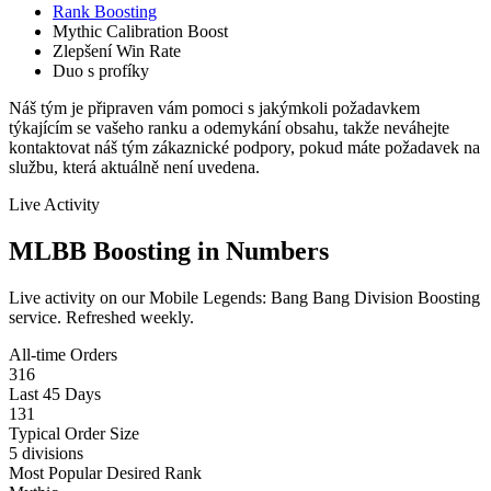
Rank Boosting
Mythic Calibration Boost
Zlepšení Win Rate
Duo s profíky
Náš tým je připraven vám pomoci s jakýmkoli požadavkem
týkajícím se vašeho ranku a odemykání obsahu, takže neváhejte
kontaktovat náš tým zákaznické podpory, pokud máte požadavek na
službu, která aktuálně není uvedena.
Live Activity
MLBB Boosting in Numbers
Live activity on our Mobile Legends: Bang Bang Division Boosting
service. Refreshed weekly.
All-time Orders
316
Last 45 Days
131
Typical Order Size
5 divisions
Most Popular Desired Rank