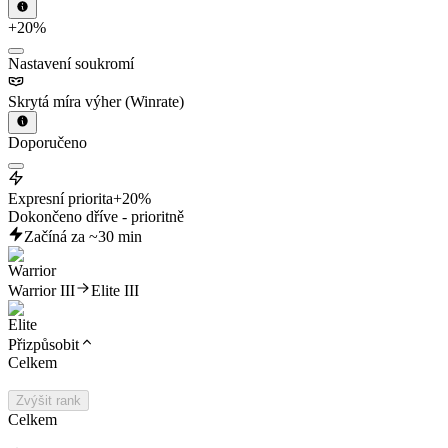
+20%
Nastavení soukromí
Skrytá míra výher (Winrate)
Doporučeno
Expresní priorita
+20%
Dokončeno dříve - prioritně
Začíná za ~30 min
Warrior III
Elite III
Přizpůsobit
Celkem
Zvýšit rank
Celkem