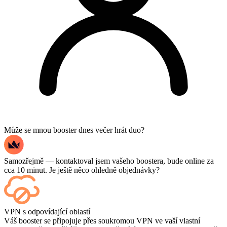
Může se mnou booster dnes večer hrát duo?
Samozřejmě — kontaktoval jsem vašeho boostera, bude online za
cca 10 minut. Je ještě něco ohledně objednávky?
Ano – každý zápas se po dokončení zobrazí na vašem ovládacím
VPN s odpovídající oblastí
panelu, a pokud chcete sledovat samotné hry, přidejte si při placení
Váš booster se připojuje přes soukromou VPN ve vaší vlastní
možnost Streaming.