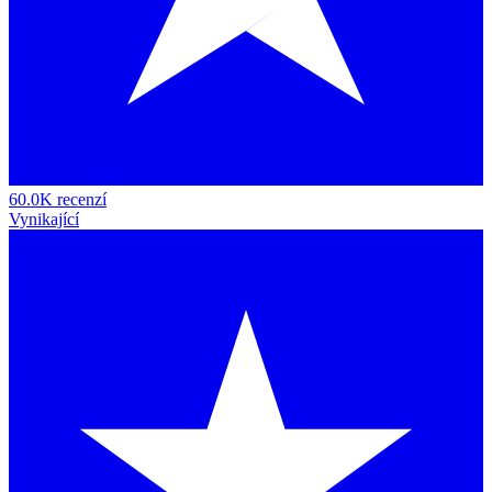
60.0K recenzí
Vynikající