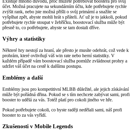
Existuje mnoho důvodů, proč můžete potřebovat boostera pro svůj
účet. Možná pracujete na sekundárním účtu, kde potřebujete rychle
zvýšit rank, nebo jste možná přišli o svůj primární a snažíte se
vyšplhat zpět, abyste mohli hrát s přáteli. Ať už je to jakkoli, pokud
potřebujete rychle stoupat v žebříčku, boostovací služba může být
přesně to, co potřebujete, abyste se tam dostali dříve.
Výhry a statistiky
Některé hry nestojí za hraní, ale přesto je musíte odehrát, což vede k
prohrám, které ovlivňují váš win rate nebo herní statistiky. V
každém případě vám boostovací služba pomůže zvládnout prohry a
udržet váš účet na cestě k dalšímu postupu.
Emblémy a další
Emblémy jsou pro kompetitivní MLBB důležité, ale jejich získávání
může být pořádná dřina. Pokud se s tím nechcete zabývat sami, profi
booster to udělá za vás. Totéž platí pro cokoli jiného ve hře.
Pokud potřebujete cokoli, co byste raději nedělali sami, náš profi
booster to za vás vyřídí.
Zkušenosti v Mobile Legends