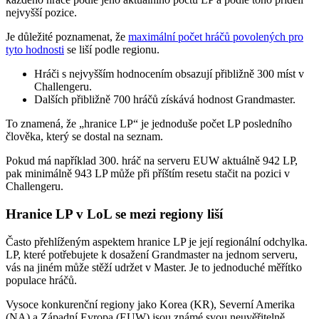
nejvyšší pozice.
Je důležité poznamenat, že
maximální počet hráčů povolených pro
tyto hodnosti
se liší podle regionu.
Hráči s nejvyšším hodnocením obsazují přibližně 300 míst v
Challengeru.
Dalších přibližně 700 hráčů získává hodnost Grandmaster.
To znamená, že „hranice LP“ je jednoduše počet LP posledního
člověka, který se dostal na seznam.
Pokud má například 300. hráč na serveru EUW aktuálně 942 LP,
pak minimálně 943 LP může při příštím resetu stačit na pozici v
Challengeru.
Hranice LP v LoL se mezi regiony liší
Často přehlíženým aspektem hranice LP je její regionální odchylka.
LP, které potřebujete k dosažení Grandmaster na jednom serveru,
vás na jiném může stěží udržet v Master. Je to jednoduché měřítko
populace hráčů.
Vysoce konkurenční regiony jako Korea (KR), Severní Amerika
(NA) a Západní Evropa (EUW) jsou známé svou neuvěřitelně