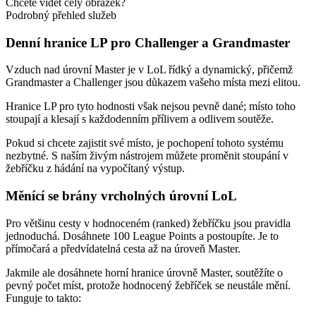
Chcete vidět celý obrázek?
Podrobný přehled služeb
Denní hranice LP pro Challenger a Grandmaster
Vzduch nad úrovní Master je v LoL řídký a dynamický, přičemž
Grandmaster a Challenger jsou důkazem vašeho místa mezi elitou.
Hranice LP pro tyto hodnosti však nejsou pevně dané; místo toho
stoupají a klesají s každodenním přílivem a odlivem soutěže.
Pokud si chcete zajistit své místo, je pochopení tohoto systému
nezbytné. S naším živým nástrojem můžete proměnit stoupání v
žebříčku z hádání na vypočítaný výstup.
Měnící se brány vrcholných úrovní LoL
Pro většinu cesty v hodnoceném (ranked) žebříčku jsou pravidla
jednoduchá. Dosáhnete 100 League Points a postoupíte. Je to
přímočará a předvídatelná cesta až na úroveň Master.
Jakmile ale dosáhnete horní hranice úrovně Master, soutěžíte o
pevný počet míst, protože hodnocený žebříček se neustále mění.
Funguje to takto: