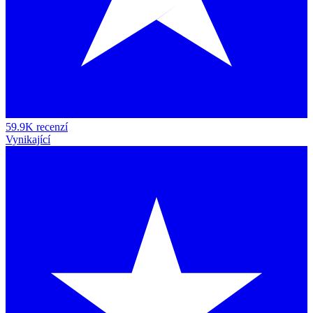
59.9K recenzí
Vynikající