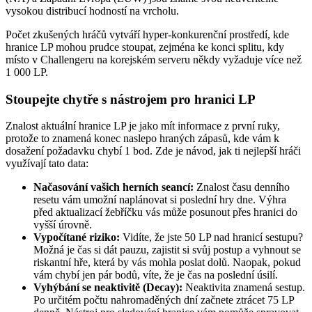
vysokou distribucí hodností na vrcholu.
Počet zkušených hráčů vytváří hyper-konkurenční prostředí, kde
hranice LP mohou prudce stoupat, zejména ke konci splitu, kdy
místo v Challengeru na korejském serveru někdy vyžaduje více než
1 000 LP.
Stoupejte chytře s nástrojem pro hranici LP
Znalost aktuální hranice LP je jako mít informace z první ruky,
protože to znamená konec naslepo hraných zápasů, kde vám k
dosažení požadavku chybí 1 bod. Zde je návod, jak ti nejlepší hráči
využívají tato data:
Načasování vašich herních seancí:
Znalost času denního
resetu vám umožní naplánovat si poslední hry dne. Výhra
před aktualizací žebříčku vás může posunout přes hranici do
vyšší úrovně.
Vypočítané riziko:
Vidíte, že jste 50 LP nad hranicí sestupu?
Možná je čas si dát pauzu, zajistit si svůj postup a vyhnout se
riskantní hře, která by vás mohla poslat dolů. Naopak, pokud
vám chybí jen pár bodů, víte, že je čas na poslední úsilí.
Vyhýbání se neaktivitě (Decay):
Neaktivita znamená sestup.
Po určitém počtu nahromaděných dní začnete ztrácet 75 LP