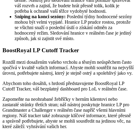
denně. Nástroj pro sledování hranice vám pomůže spravovat
váš rozvrh a zajistí, že budete hrát přesně tolik, kolik je
potřeba k ochraně vaší těžce vydobyté hodnosti.
Sniping na konci sezóny:
Poslední týdny hodnocené sezóny
mohou být velmi vypjaté. Hranice LP prudce rostou, protože
se všichni snaží o poslední úsilí o získání odměn za
hodnocený režim. Sledování hranice v reálném čase je jediný
způsob, jak si zajistit své místo.
BoostRoyal LP Cutoff Tracker
Rozdíl mezi dosažením vašeho vrcholu a těsným neúspěchem často
spočívá v kvalitě vašich informací. Abyste mohli soutěžit na nejvyšší
úrovni, potřebujete nástroj, který je stejně ostrý a spolehlivý jako vy.
Abychom toho dosáhli, s hrdostí představujeme BoostRoyal LP
Cutoff Tracker, váš bezplatný dashboard pro LoL v reálném čase.
Zapomeňte na neohrabané žebříčky v herním klientovi nebo
zastaralé stránky třetích stran; náš nástroj poskytuje hranice LP pro
Grandmaster a Challenger v reálném čase napříč všemi hlavními
regiony. Náš tracker také zobrazuje klíčové informace, které přesně
a správně potřebujete, abyste se mohli soustředit na jedinou věc, na
které záleží: vyhrávání vašich her.