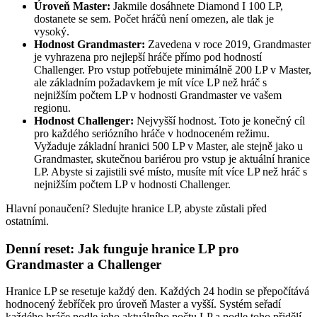
Úroveň Master:
Jakmile dosáhnete Diamond I 100 LP,
dostanete se sem. Počet hráčů není omezen, ale tlak je
vysoký.
Hodnost Grandmaster:
Zavedena v roce 2019, Grandmaster
je vyhrazena pro nejlepší hráče přímo pod hodností
Challenger. Pro vstup potřebujete minimálně 200 LP v Master,
ale základním požadavkem je mít více LP než hráč s
nejnižším počtem LP v hodnosti Grandmaster ve vašem
regionu.
Hodnost Challenger:
Nejvyšší hodnost. Toto je konečný cíl
pro každého seriózního hráče v hodnoceném režimu.
Vyžaduje základní hranici 500 LP v Master, ale stejně jako u
Grandmaster, skutečnou bariérou pro vstup je aktuální hranice
LP. Abyste si zajistili své místo, musíte mít více LP než hráč s
nejnižším počtem LP v hodnosti Challenger.
Hlavní ponaučení? Sledujte hranice LP, abyste zůstali před
ostatními.
Denní reset: Jak funguje hranice LP pro
Grandmaster a Challenger
Hranice LP se resetuje každý den. Každých 24 hodin se přepočítává
hodnocený žebříček pro úroveň Master a vyšší. Systém seřadí
každého hráče podle jeho aktuálního počtu LP a podle toho přidělí