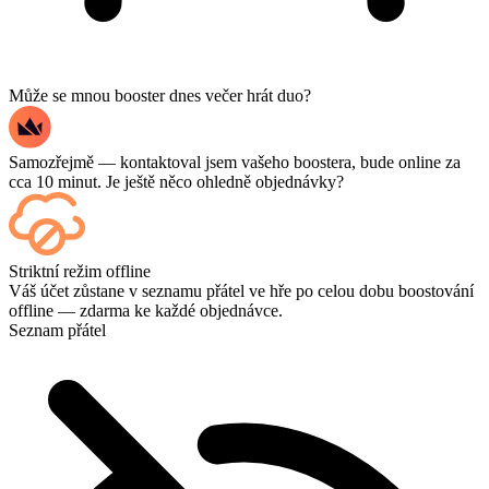
Může se mnou booster dnes večer hrát duo?
Samozřejmě — kontaktoval jsem vašeho boostera, bude online za
cca 10 minut. Je ještě něco ohledně objednávky?
Ano – každý zápas se po dokončení zobrazí na vašem ovládacím
Striktní režim offline
panelu, a pokud chcete sledovat samotné hry, přidejte si při placení
Váš účet zůstane v seznamu přátel ve hře po celou dobu boostování
možnost Streaming.
offline — zdarma ke každé objednávce.
Seznam přátel