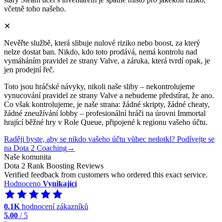
včetně toho našeho.
✕
Nevěřte službě, která slibuje nulové riziko nebo boost, za který
nelze dostat ban. Nikdo, kdo toto prodává, nemá kontrolu nad
vymáháním pravidel ze strany Valve, a záruka, která tvrdí opak, je
jen prodejní řeč.
Toto jsou hráčské návyky, nikoli naše sliby – nekontrolujeme
vynucování pravidel ze strany Valve a nebudeme předstírat, že ano.
Co však kontrolujeme, je naše strana: žádné skripty, žádné cheaty,
žádné zneužívání lobby – profesionální hráči na úrovni Immortal
hrající běžné hry v Role Queue, připojené k regionu vašeho účtu.
Raději byste, aby se nikdo vašeho účtu vůbec nedotkl? Podívejte se
na Dota 2 Coaching
→
Naše komunita
Dota 2 Rank Boosting Reviews
Verified feedback from customers who ordered this exact service.
Hodnoceno
Vynikající
0.1K
hodnocení zákazníků
5.00
/ 5