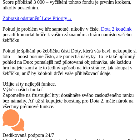
Score přibližně 3 000 – vyčištění tohoto fondu je prvním krokem,
nikoliv posledním.
Zobrazit odstranění Low Priority
→
Pokud je problém ve hře samotné, nikoliv v čísle,
Dota 2 koučink
posadí Immortal hráče k vašim záznamům a hrám namísto vašeho
žebříčku.
Pokud je šplhání po žebříčku částí Doty, která vás baví, nekupujte si
toto — boost posune číslo, ale ponechá návyky. To je také upřímný
pohled na Duo: pomalejší než pilotovaná objednávka, ale každou
hru hrajete sami a je to jediný způsob na této stránce, jak stoupat v
žebříčku, aniž by kdokoli držel vaše přihlašovací údaje.
Užijte si ty nejlepší funkce.
Výběr našich funkcí
Zapomeňte na frustrující hry; dosáhněte svého zaslouženého ranku
bez námahy. Ať už si kupujete boosting pro Dota 2, máte nárok na
všechny prémiové funkce.
Dedikovaná podpora 24/7