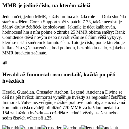
MMR je jediné číslo, na kterém záleží
Jeden účet, jedno MMR, každý hrdina a každá role — Dota sloučila
staré rozdělení Core a Support zpět v patchi 7.33, takže neexistuje
žádný druhý žebříček ke sledování. Jakmile je účet kalibrován,
hodnocená hra s ním pohne o zhruba 25 MMR oběma směry; Rank
Confidence dává novým nebo navrátivším se účtům větší výkyvy,
které se ustálí směrem k tomuto číslu. Toto je číslo, podle kterého je
kalkulačka výše naceněna, bod po bodu, bez ohledu na to, z jakého
MMR bracketu začínáte.
Herald až Immortal: osm medailí, každá po pěti
hvězdách
Herald, Guardian, Crusader, Archon, Legend, Ancient a Divine se
dělí na pět hvězd; Immortal vyměňuje hvězdy za regionální žebříček
Immortal. Valve nezveřejňuje žádné prahové hodnoty, ale uznávaná
komunitní čísla uvádějí přibližně 770 MMR za každou medaili a
154 za každou hvězdu — což dělá z jedné hvězdy asi šest nebo
sedm čistých výher při ±25.
›
›
›
›
›
›