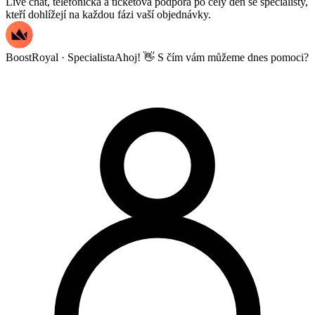
Live chat, telefonická a ticketová podpora po celý den se specialisty,
kteří dohlížejí na každou fázi vaší objednávky.
BoostRoyal · Specialista
Ahoj! 👋 S čím vám můžeme dnes pomoci?