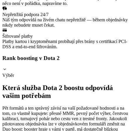
něco není v pořádku, napravíme to.
Nepřetržitá podpora 24/7
Náš tým odpovídá na živém chatu nepřetržitě — během objednávky
nikdy nebudete muset čekat.
Šifrované platby
Platby kartou i kryptoměnami probíhají přes brány s certifikací PCI-
DSS a end-to-end šifrováním.
Rank boosting v Dota 2
Výběr
Která služba Dota 2 boostu odpovídá
vašim potřebám
Pět formátů a ten správný závisí na vaší požadované hodnosti a na
tom, co vlastně kupujete: přesné MMR, pevný počet výher, čerstvou
kalibraci, turnajový pohár nebo cestu ven z trestné fronty. Jakoukoli
pilotovanou objednávku lze v objednávkovém formuláři změnit na
Duo boost: booster hraje s vámi v partě, má dostatečně blízkou