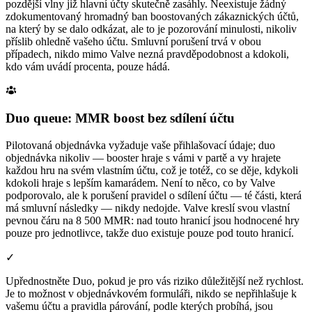
pozdější vlny již hlavní účty skutečně zasáhly. Neexistuje žádný
zdokumentovaný hromadný ban boostovaných zákaznických účtů,
na který by se dalo odkázat, ale to je pozorování minulosti, nikoliv
příslib ohledně vašeho účtu. Smluvní porušení trvá v obou
případech, nikdo mimo Valve nezná pravděpodobnost a kdokoli,
kdo vám uvádí procenta, pouze hádá.
Duo queue: MMR boost bez sdílení účtu
Pilotovaná objednávka vyžaduje vaše přihlašovací údaje; duo
objednávka nikoliv — booster hraje s vámi v partě a vy hrajete
každou hru na svém vlastním účtu, což je totéž, co se děje, kdykoli
kdokoli hraje s lepším kamarádem. Není to něco, co by Valve
podporovalo, ale k porušení pravidel o sdílení účtu — té části, která
má smluvní následky — nikdy nedojde. Valve kreslí svou vlastní
pevnou čáru na 8 500 MMR: nad touto hranicí jsou hodnocené hry
pouze pro jednotlivce, takže duo existuje pouze pod touto hranicí.
✓
Upřednostněte Duo, pokud je pro vás riziko důležitější než rychlost.
Je to možnost v objednávkovém formuláři, nikdo se nepřihlašuje k
vašemu účtu a pravidla párování, podle kterých probíhá, jsou