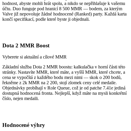
hodnost, abyste mohli hrát spolu, a nikdo se nepřihlašuje k vašemu
účtu. Duo funguje pod hranicí 8 500 MMR — bodem, za kterým
Valve již nepovoluje žádné hodnocené (Ranked) party. Každá karta
končí specifikací, podle které byste ji objednali.
Dota 2 MMR Boost
Vyberete si aktuální a cílové MMR
Základní služba Dota 2 MMR boostu: kalkulačka v horní části této
stránky. Nastavíte MMR, které máte, a vyšší MMR, které chcete, a
cena se vypočítá z každého bodu mezi nimi — skok o 200 bodů,
řekněme z 2k MMR na 2 200, stojí zlomek ceny celé medaile.
Objednávky probíhají v Role Queue, což je od patche 7.41e jediná
dostupná hodnocená fronta. Nejlepší, když máte na mysli konkrétní
číslo, nejen medaili.
Hodnocené výhry