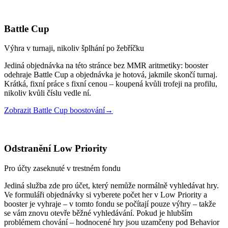
Battle Cup
Výhra v turnaji, nikoliv šplhání po žebříčku
Jediná objednávka na této stránce bez MMR aritmetiky: booster
odehraje Battle Cup a objednávka je hotová, jakmile skončí turnaj.
Krátká, fixní práce s fixní cenou – koupená kvůli trofeji na profilu,
nikoliv kvůli číslu vedle ní.
Zobrazit Battle Cup boostování
→
Odstranění Low Priority
Pro účty zaseknuté v trestném fondu
Jediná služba zde pro účet, který nemůže normálně vyhledávat hry.
Ve formuláři objednávky si vyberete počet her v Low Priority a
booster je vyhraje – v tomto fondu se počítají pouze výhry – takže
se vám znovu otevře běžné vyhledávání. Pokud je hlubším
problémem chování – hodnocené hry jsou uzamčeny pod Behavior