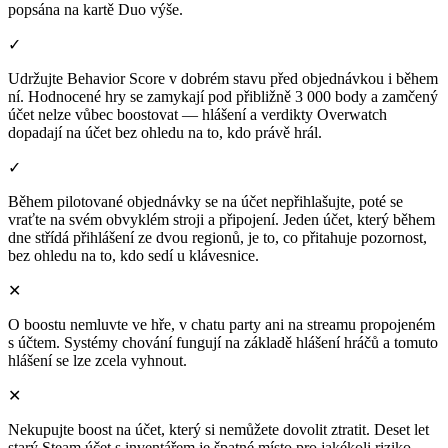
popsána na kartě Duo výše.
✓
Udržujte Behavior Score v dobrém stavu před objednávkou i během
ní. Hodnocené hry se zamykají pod přibližně 3 000 body a zamčený
účet nelze vůbec boostovat — hlášení a verdikty Overwatch
dopadají na účet bez ohledu na to, kdo právě hrál.
✓
Během pilotované objednávky se na účet nepřihlašujte, poté se
vraťte na svém obvyklém stroji a připojení. Jeden účet, který během
dne střídá přihlášení ze dvou regionů, je to, co přitahuje pozornost,
bez ohledu na to, kdo sedí u klávesnice.
✕
O boostu nemluvte ve hře, v chatu party ani na streamu propojeném
s účtem. Systémy chování fungují na základě hlášení hráčů a tomuto
hlášení se lze zcela vyhnout.
✕
Nekupujte boost na účet, který si nemůžete dovolit ztratit. Deset let
starý Steam účet s inventářem je špatné místo pro jakékoli riziko,