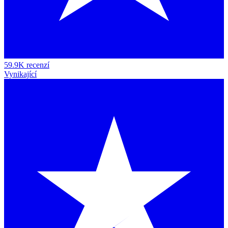
59.9K recenzí
Vynikající