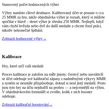
Stanovený počet hodnocených výher
Výhry namísto cílové destinace. Kalibrovaný účet se posune o cca
25 MMR za hru, takže objednávka výher je rozsah, který si můžete
spočítat v hlavě – deset výher je zhruba 250 MMR. Nejlepší, když
vám chybí hvězda nebo dvě do další medaile a chcete fixní práci,
nikoliv nekonečné šplhání.
Zobrazit hodnocené výhry
→
Kalibrace
Hry, které určí vaši medaili
Proces kalibrace je založen na míře jistoty: čerstvý nebo navrátivší
se účet odehraje své kalibrační zápasy s nadměrnými výkyvy MMR
a systém se neustále přizpůsobuje, dokud si není jistý medailí. Proto
jsou tyto hry na účtu nejdražší na prohru — a nejcennější na výhru.
V objednávkovém formuláři si zvolíte, kolik z nich booster
odehraje.
Zobrazit kalibrační boostování
→