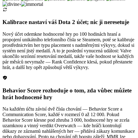
›
Kalibrace nastaví váš Dota 2 účet; nic ji neresetuje
Nový účet odemkne hodnocené hry po 100 hodinách hraní a
propojení unikátního telefonního čísla se Steamem, poté se kalibruje
prostřednictvím her typu placement s nadměrnými výkyvy, dokud si
systém není jistý medailí. A to je poslední vynucená událost: Valve
ukončilo sezónní resetování medailí, takže vaše hodnost se každých
pár měsíců nevymaže — Rank Confidence klesá, pokud přestanete
hrát, a další hry opět způsobují větší výkyvy.
Behavior Score rozhoduje o tom, zda vůbec můžete
hrát hodnocené hry
Na každém účtu závisí dvě čísla chování — Behavior Score a
Communication Score, každé v rozmezí 0 až 12 000. Pokud
Behavior Score klesne pod zhruba 3 000, hodnocené hry se zcela
uzamknou a vinný verdikt Overwatch — kde hráči kontrolují
důkazy ze záznamů nahlášených her — přidává zákazy komunikace
nebo dohazování. Proto na chování při boostu záleží: MMR lze