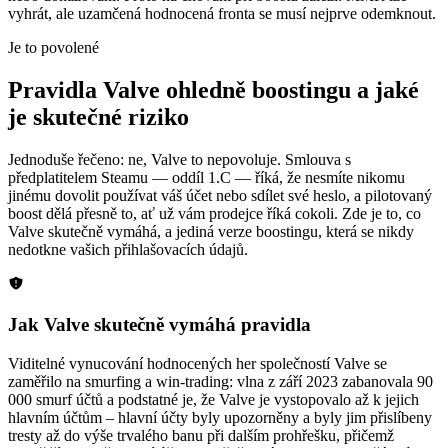
vyhrát, ale uzamčená hodnocená fronta se musí nejprve odemknout.
Je to povolené
Pravidla Valve ohledně boostingu a jaké
je skutečné riziko
Jednoduše řečeno: ne, Valve to nepovoluje. Smlouva s
předplatitelem Steamu — oddíl 1.C — říká, že nesmíte nikomu
jinému dovolit používat váš účet nebo sdílet své heslo, a pilotovaný
boost dělá přesně to, ať už vám prodejce říká cokoli. Zde je to, co
Valve skutečně vymáhá, a jediná verze boostingu, která se nikdy
nedotkne vašich přihlašovacích údajů.
Jak Valve skutečně vymáhá pravidla
Viditelné vynucování hodnocených her společností Valve se
zaměřilo na smurfing a win-trading: vlna z září 2023 zabanovala 90
000 smurf účtů a podstatné je, že Valve je vystopovalo až k jejich
hlavním účtům – hlavní účty byly upozorněny a byly jim přislíbeny
tresty až do výše trvalého banu při dalším prohřešku, přičemž