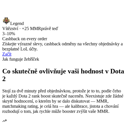
Legend
Vítězství · +25 MMR
právě teď
3–10%
Cashback on every order
Získejte výrazné slevy, cashback odměny na všechny objednávky a
bezplatné LoL účty.
Začít
Jak funguje žebříček
Co skutečně ovlivňuje vaši hodnost v Dota
2
Stojí za dvě minuty před objednávkou, protože je to to, podle čeho
je každý Dota 2 rank boost skutečně naceněn. Neexistuje zde žádné
skryté hodnocení, o kterém by se dalo diskutovat — MMR,
matchmaking rating, je celá hra — ale kalibrace, jistota a chování
rozhodují o tom, jak rychle může booster zvýšit vaše MMR.