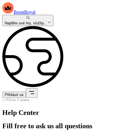
BoostRoyal
Najděte své hry, služby...
Přihlásit se
Help Center
Fill free to ask us all questions