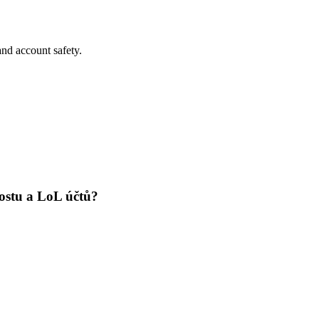
nd account safety.
ostu a LoL účtů?