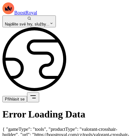
BoostRoyal
Najděte své hry, služby...
Přihlásit se
Error Loading Data
{ "gameType": "tools", "productType": "valorant-crosshair-
builder", "url": "https://boostroyal.com/cz/tools/valorant-crosshair-