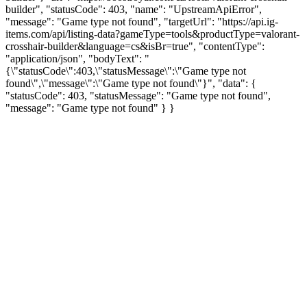
builder", "statusCode": 403, "name": "UpstreamApiError",
"message": "Game type not found", "targetUrl": "https://api.ig-
items.com/api/listing-data?gameType=tools&productType=valorant-
crosshair-builder&language=cs&isBr=true", "contentType":
"application/json", "bodyText": "
{\"statusCode\":403,\"statusMessage\":\"Game type not
found\",\"message\":\"Game type not found\"}", "data": {
"statusCode": 403, "statusMessage": "Game type not found",
"message": "Game type not found" } }