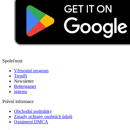
Společnost
Věrnostní program
Trenéři
Newsletter
Bettergamer
igitems
Právní informace
Obchodní podmínky
Zásady ochrany osobních údajů
Oznámení DMCA