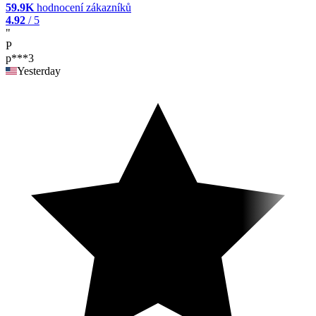
59.9K
hodnocení zákazníků
4.92
/ 5
"
P
p***3
Yesterday