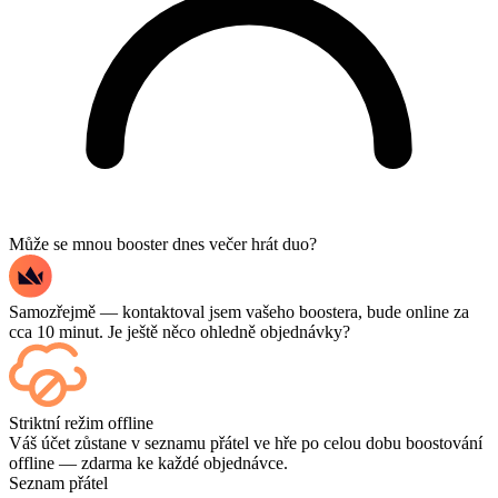
Může se mnou booster dnes večer hrát duo?
Samozřejmě — kontaktoval jsem vašeho boostera, bude online za
cca 10 minut. Je ještě něco ohledně objednávky?
Ano – každý zápas se po dokončení zobrazí na vašem ovládacím
Striktní režim offline
panelu, a pokud chcete sledovat samotné hry, přidejte si při placení
Váš účet zůstane v seznamu přátel ve hře po celou dobu boostování
možnost Streaming.
offline — zdarma ke každé objednávce.
Seznam přátel