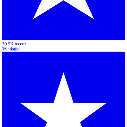
59.9K recenzí
Vynikající