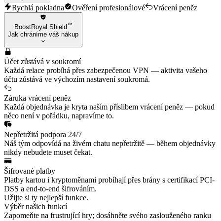
Rychlá pokladna
Ověření profesionálové
Vrácení peněz
™
BoostRoyal Shield
Jak chráníme váš nákup
Účet zůstává v soukromí
Každá relace probíhá přes zabezpečenou VPN — aktivita vašeho
účtu zůstává ve výchozím nastavení soukromá.
Záruka vrácení peněz
Každá objednávka je kryta naším příslibem vrácení peněz — pokud
něco není v pořádku, napravíme to.
Nepřetržitá podpora 24/7
Náš tým odpovídá na živém chatu nepřetržitě — během objednávky
nikdy nebudete muset čekat.
Šifrované platby
Platby kartou i kryptoměnami probíhají přes brány s certifikací PCI-
DSS a end-to-end šifrováním.
Užijte si ty nejlepší funkce.
Výběr našich funkcí
Zapomeňte na frustrující hry; dosáhněte svého zaslouženého ranku