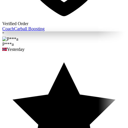
Verified Order
Coach
Carball Boosting
"
P***a
Yesterday