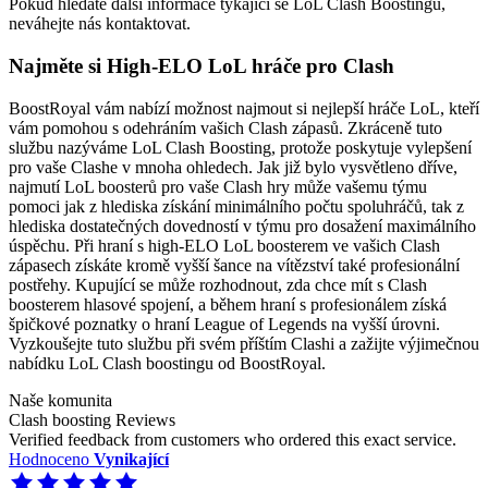
Pokud hledáte další informace týkající se LoL Clash Boostingu,
neváhejte nás kontaktovat.
Najměte si High-ELO LoL hráče pro Clash
BoostRoyal vám nabízí možnost najmout si nejlepší hráče LoL, kteří
vám pomohou s odehráním vašich Clash zápasů. Zkráceně tuto
službu nazýváme LoL Clash Boosting, protože poskytuje vylepšení
pro vaše Clashe v mnoha ohledech. Jak již bylo vysvětleno dříve,
najmutí LoL boosterů pro vaše Clash hry může vašemu týmu
pomoci jak z hlediska získání minimálního počtu spoluhráčů, tak z
hlediska dostatečných dovedností v týmu pro dosažení maximálního
úspěchu. Při hraní s high-ELO LoL boosterem ve vašich Clash
zápasech získáte kromě vyšší šance na vítězství také profesionální
postřehy. Kupující se může rozhodnout, zda chce mít s Clash
boosterem hlasové spojení, a během hraní s profesionálem získá
špičkové poznatky o hraní League of Legends na vyšší úrovni.
Vyzkoušejte tuto službu při svém příštím Clashi a zažijte výjimečnou
nabídku LoL Clash boostingu od BoostRoyal.
Naše komunita
Clash boosting Reviews
Verified feedback from customers who ordered this exact service.
Hodnoceno
Vynikající