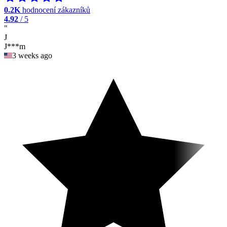
0.2K
hodnocení zákazníků
4.92
/ 5
"
J
J***m
3 weeks ago