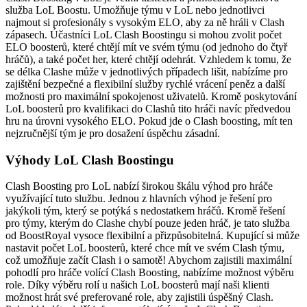
služba LoL Boostu. Umožňuje týmu v LoL nebo jednotlivci
najmout si profesionály s vysokým ELO, aby za ně hráli v Clash
zápasech. Účastníci LoL Clash Boostingu si mohou zvolit počet
ELO boosterů, které chtějí mít ve svém týmu (od jednoho do čtyř
hráčů), a také počet her, které chtějí odehrát. Vzhledem k tomu, že
se délka Clashe může v jednotlivých případech lišit, nabízíme pro
zajištění bezpečné a flexibilní služby rychlé vrácení peněz a další
možnosti pro maximální spokojenost uživatelů. Kromě poskytování
LoL boosterů pro kvalifikaci do Clashů tito hráči navíc předvedou
hru na úrovni vysokého ELO. Pokud jde o Clash boosting, mít ten
nejzručnější tým je pro dosažení úspěchu zásadní.
Výhody LoL Clash Boostingu
Clash Boosting pro LoL nabízí širokou škálu výhod pro hráče
využívající tuto službu. Jednou z hlavních výhod je řešení pro
jakýkoli tým, který se potýká s nedostatkem hráčů. Kromě řešení
pro týmy, kterým do Clashe chybí pouze jeden hráč, je tato služba
od BoostRoyal vysoce flexibilní a přizpůsobitelná. Kupující si může
nastavit počet LoL boosterů, které chce mít ve svém Clash týmu,
což umožňuje začít Clash i o samotě! Abychom zajistili maximální
pohodlí pro hráče volící Clash Boosting, nabízíme možnost výběru
role. Díky výběru rolí u našich LoL boosterů mají naši klienti
možnost hrát své preferované role, aby zajistili úspěšný Clash.