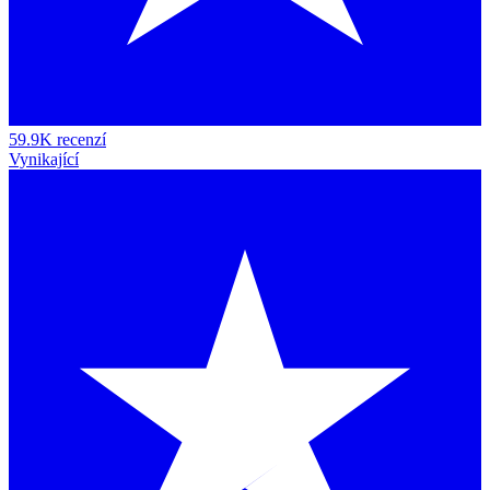
59.9K recenzí
Vynikající