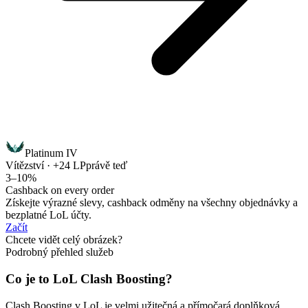
Platinum IV
Vítězství · +24 LP
právě teď
3–10%
Cashback on every order
Získejte výrazné slevy, cashback odměny na všechny objednávky a
bezplatné LoL účty.
Začít
Chcete vidět celý obrázek?
Podrobný přehled služeb
Co je to LoL Clash Boosting?
Clash Boosting v LoL je velmi užitečná a přímočará doplňková