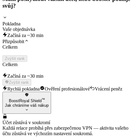
svůj?
Pokladna
Vaše objednávka
Začíná za ~30 min
Přizpůsobit
Celkem
Zvýšit rank
Celkem
Začíná za ~30 min
Zvýšit rank
Rychlá pokladna
Ověření profesionálové
Vrácení peněz
™
BoostRoyal Shield
Jak chráníme váš nákup
Účet zůstává v soukromí
Každá relace probíhá přes zabezpečenou VPN — aktivita vašeho
účtu zůstává ve výchozím nastavení soukromá.