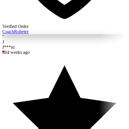
Verified Order
Coach
Robeter
"
J
J***m
4 weeks ago