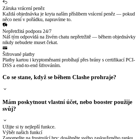
Záruka vrácení peněz
Každá objednávka je kryta naším příslibem vrácení peněz — pokud
něco není v pořádku, napravíme to.
Nepřetržitá podpora 24/7
Náš tým odpovídá na živém chatu nepřetržitě — během objednávky
nikdy nebudete muset čekat.
Šifrované platby
Platby kartou i kryptoměnami probíhají přes brány s certifikací PCI-
DSS a end-to-end šifrováním.
Co se stane, když se během Clashe prohraje?
Mám poskytnout vlastní účet, nebo booster použije
svůj?
Užijte si ty nejlepší funkce.
Výběr našich funkcí
Zapomeňte na frustrující hry; dosáhněte svého zaslouženého ranku