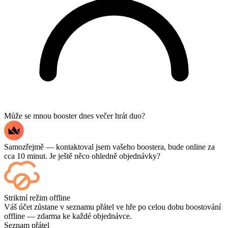
Může se mnou booster dnes večer hrát duo?
Samozřejmě — kontaktoval jsem vašeho boostera, bude online za
cca 10 minut. Je ještě něco ohledně objednávky?
Ano – každý zápas se po dokončení zobrazí na vašem ovládacím
Striktní režim offline
panelu, a pokud chcete sledovat samotné hry, přidejte si při placení
Váš účet zůstane v seznamu přátel ve hře po celou dobu boostování
možnost Streaming.
offline — zdarma ke každé objednávce.
Seznam přátel