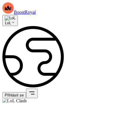
BoostRoyal
LoL
Přihlásit se