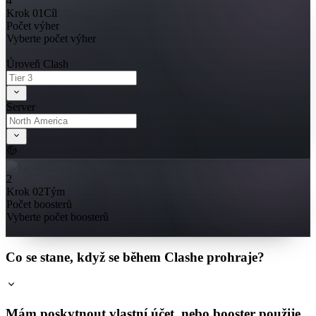
4
Krok 01
Cíl
Počet výher
Vyberte počet výher
Úroveň Clash
Server
2
Krok 02
Tým
Počet boosterů
Vyberte počet boosterů
Co se stane, když se během Clashe prohraje?
Mám poskytnout vlastní účet, nebo booster použije