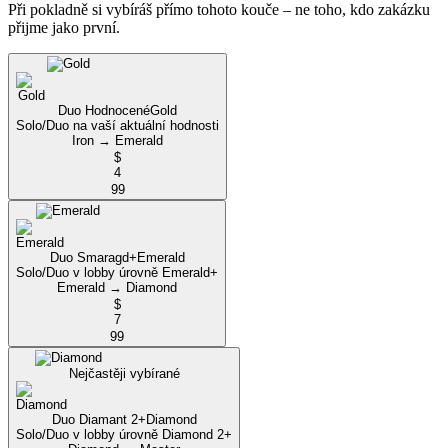
Při pokladně si vybíráš přímo tohoto kouče – ne toho, kdo zakázku
přijme jako první.
Duo Hodnocené
Gold
Solo/Duo na vaší aktuální hodnosti
Iron → Emerald
$
4
99
Duo Smaragd+
Emerald
Solo/Duo v lobby úrovně Emerald+
Emerald → Diamond
$
7
99
Nejčastěji vybírané
Duo Diamant 2+
Diamond
Solo/Duo v lobby úrovně Diamond 2+