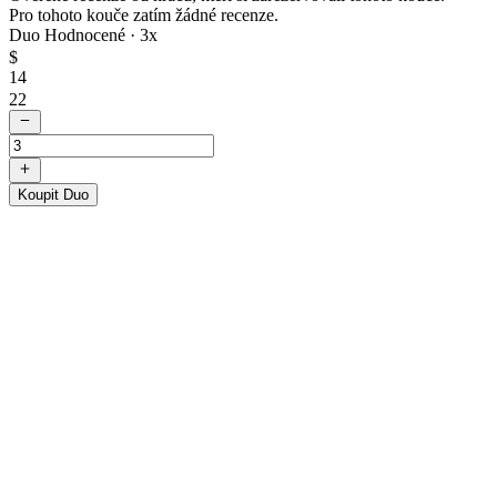
Pro tohoto kouče zatím žádné recenze.
Duo Hodnocené ·
3
x
$
14
22
Koupit Duo