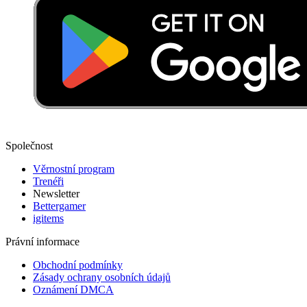
Společnost
Věrnostní program
Trenéři
Newsletter
Bettergamer
igitems
Právní informace
Obchodní podmínky
Zásady ochrany osobních údajů
Oznámení DMCA