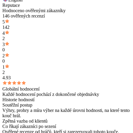
Reputace
Hodnoceno ověřenými zákazníky
146 ověřených recenzí
5
142
4
2
3
0
2
0
1
2
4.93
Globální hodnocení
Každé hodnocení pochází z dokončené objednávky
Historie hodností
Soutěžní postup
Výhry, prohry a míra výher na každé úrovni hodnosti, na které tento
kouč hrál.
Zpětná vazba od klientů
Co říkají zákazníci po sezení
Ověřené recenze od hráčů, kteří si zarezervovali tohoto kouče.