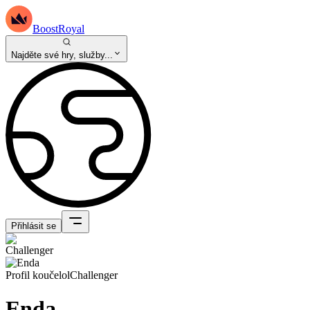
BoostRoyal
Najděte své hry, služby...
Přihlásit se
Profil kouče
lol
Challenger
Enda