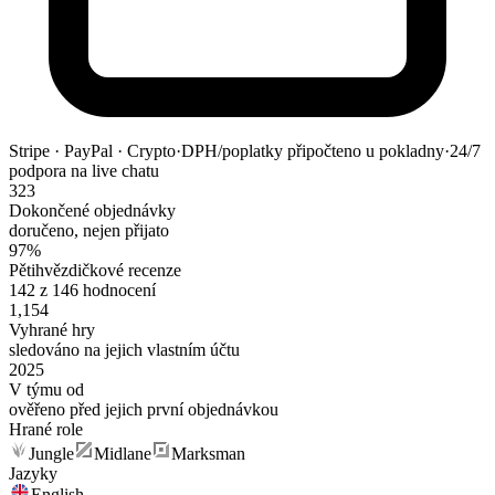
Stripe · PayPal · Crypto
·
DPH/poplatky připočteno u pokladny
·
24/7
podpora na live chatu
323
Dokončené objednávky
doručeno, nejen přijato
97%
Pětihvězdičkové recenze
142 z 146 hodnocení
1,154
Vyhrané hry
sledováno na jejich vlastním účtu
2025
V týmu od
ověřeno před jejich první objednávkou
Hrané role
Jungle
Midlane
Marksman
Jazyky
English