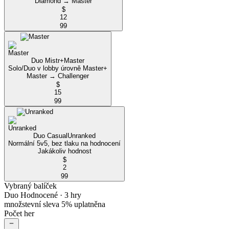
Diamond → Master
$
12
99
Duo Mistr+
Master
Solo/Duo v lobby úrovně Master+
Master → Challenger
$
15
99
Duo Casual
Unranked
Normální 5v5, bez tlaku na hodnocení
Jakákoliv hodnost
$
2
99
Vybraný balíček
Duo Hodnocené
· 3 hry
množstevní sleva 5% uplatněna
Počet her