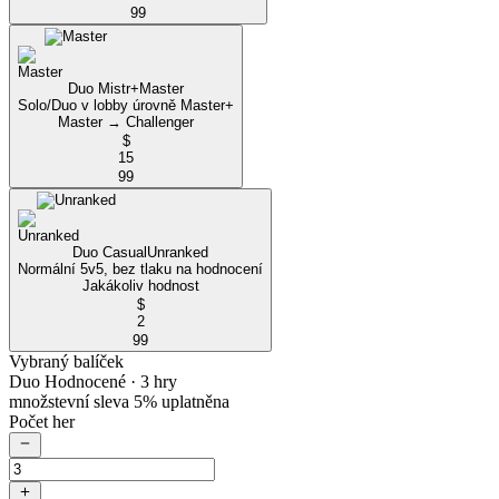
99
Duo Mistr+
Master
Solo/Duo v lobby úrovně Master+
Master → Challenger
$
15
99
Duo Casual
Unranked
Normální 5v5, bez tlaku na hodnocení
Jakákoliv hodnost
$
2
99
Vybraný balíček
Duo Hodnocené
· 3 hry
množstevní sleva 5% uplatněna
Počet her