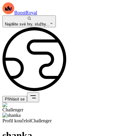
BoostRoyal
Najděte své hry, služby...
Přihlásit se
Profil kouče
lol
Challenger
shanka