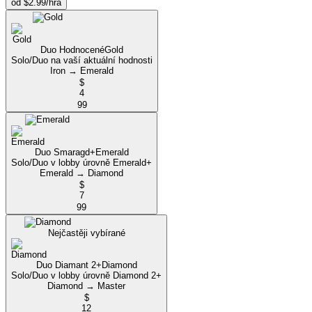
od $2.99/hra
Duo Hodnocené
Gold
Solo/Duo na vaší aktuální hodnosti
Iron → Emerald
$
4
99
Duo Smaragd+
Emerald
Solo/Duo v lobby úrovně Emerald+
Emerald → Diamond
$
7
99
Nejčastěji vybírané
Duo Diamant 2+
Diamond
Solo/Duo v lobby úrovně Diamond 2+
Diamond → Master
$
12