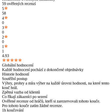
59 ověřených recenzí
5
58
4
0
3
0
2
0
1
1
4.93
Globální hodnocení
Každé hodnocení pochází z dokončené objednávky
Historie hodností
Soutěžní postup
Výhry, prohry a míra výher na každé úrovni hodnosti, na které tento
kouč hrál.
Zpětná vazba od klientů
Co říkají zákazníci po sezení
Ověřené recenze od hráčů, kteří si zarezervovali tohoto kouče.
Pro tohoto kouče zatím žádné recenze.
1h koučování