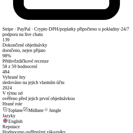
Stripe · PayPal · Crypto
·
DPH/poplatky připočteno u pokladny
·
24/7
podpora na live chatu
139
Dokončené objednávky
doručeno, nejen přijato
98%
Pětihvězdičkové recenze
58 z 59 hodnocení
484
Vyhrané hry
sledováno na jejich vlastním účtu
2024
V týmu od
ověřeno před jejich první objednávkou
Hrané role
Toplane
Midlane
Jungle
Jazyky
English
Reputace
Hodnoceno ověřenými zákazníky