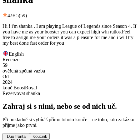
4.9
/ 5
(59)
Hi ! i'm shanka . I am playing League of Legends since Season 4. If
you have me as your booster you can expect high win ratios.Feel
free to assign me your orders it was a pleasure for me and i will try
my best done fast order for you
English
Recenze
59
ověřená zpětná vazba
Od
2024
kouč BoostRoyal
Rezervovat shanka
Zahraj si s nimi, nebo se od nich uč.
Při pokladně si vybíráš přímo tohoto kouče – ne toho, kdo zakázku
přijme jako první.
Duo fronta
Koučink