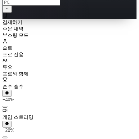
결제하기
주문 내역
부스팅 모드
솔로
프로 전용
듀오
프로와 함께
순수 승수
+40%
게임 스트리밍
+20%