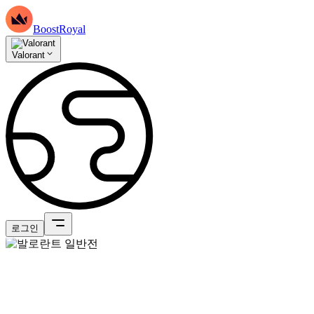
BoostRoyal
Valorant
로그인