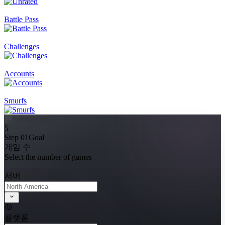
Battle Pass
Challenges
Accounts
Smurfs
5
Step 01
Goal
게임 수
Select the number of games
서버
플랫폼