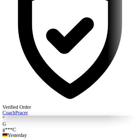
Verified Order
Coach
Pracer
"
G
g***C
Yesterday