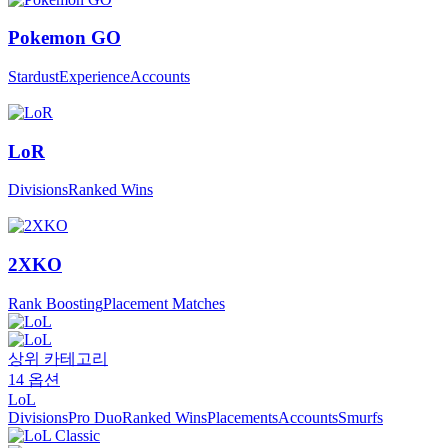
Pokemon GO
Stardust
Experience
Accounts
LoR
Divisions
Ranked Wins
2XKO
Rank Boosting
Placement Matches
상위 카테고리
14
옵션
LoL
Divisions
Pro Duo
Ranked Wins
Placements
Accounts
Smurfs