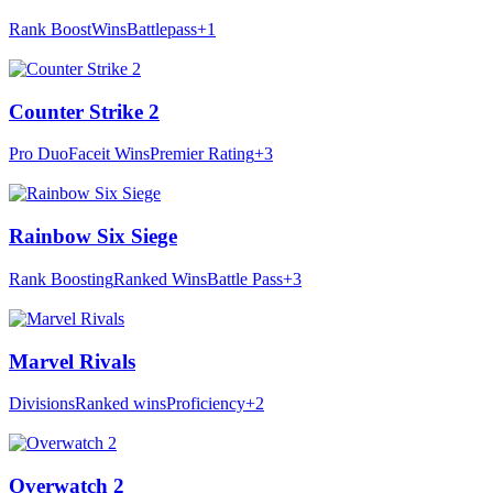
Rank Boost
Wins
Battlepass
+1
Counter Strike 2
Pro Duo
Faceit Wins
Premier Rating
+3
Rainbow Six Siege
Rank Boosting
Ranked Wins
Battle Pass
+3
Marvel Rivals
Divisions
Ranked wins
Proficiency
+2
Overwatch 2