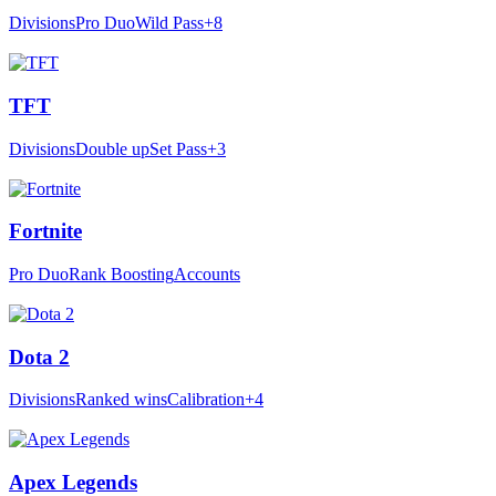
Divisions
Pro Duo
Wild Pass
+8
TFT
Divisions
Double up
Set Pass
+3
Fortnite
Pro Duo
Rank Boosting
Accounts
Dota 2
Divisions
Ranked wins
Calibration
+4
Apex Legends