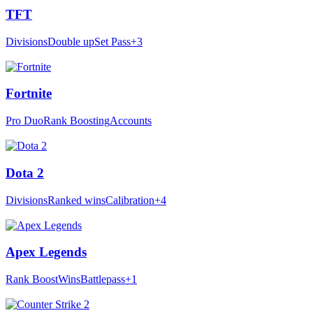
TFT
Divisions
Double up
Set Pass
+3
Fortnite
Pro Duo
Rank Boosting
Accounts
Dota 2
Divisions
Ranked wins
Calibration
+4
Apex Legends
Rank Boost
Wins
Battlepass
+1