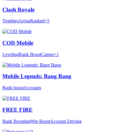
Clash Royale
Trophies
Arena
Ranked
+5
COD Mobile
Leveling
Rank Boost
Camos
+1
Mobile Legends: Bang Bang
Rank boost
Accounts
FREE FIRE
Rank Boosting
Win Boost
Account Driving