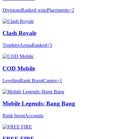
Divisions
Ranked wins
Placements
+2
Clash Royale
Trophies
Arena
Ranked
+5
COD Mobile
Leveling
Rank Boost
Camos
+1
Mobile Legends: Bang Bang
Rank boost
Accounts
FREE FIRE