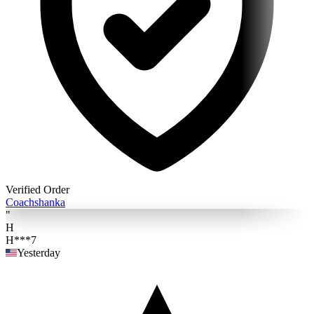
Verified Order
Coach
shanka
"
H
H***7
Yesterday