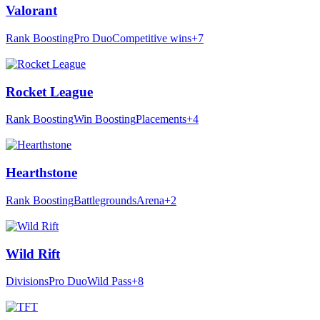
Valorant
Rank Boosting
Pro Duo
Competitive wins
+7
Rocket League
Rank Boosting
Win Boosting
Placements
+4
Hearthstone
Rank Boosting
Battlegrounds
Arena
+2
Wild Rift
Divisions
Pro Duo
Wild Pass
+8