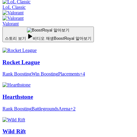
LoL Classic
Valorant
스토리 보기
비디오 재생
BoostRoyal 알아보기
Rocket League
Rank Boosting
Win Boosting
Placements
+4
Hearthstone
Rank Boosting
Battlegrounds
Arena
+2
Wild Rift