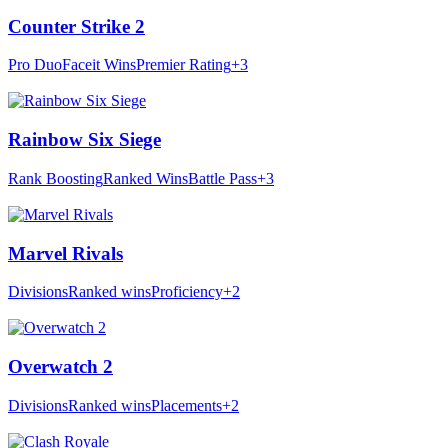
Counter Strike 2
Pro Duo
Faceit Wins
Premier Rating
+3
Rainbow Six Siege
Rank Boosting
Ranked Wins
Battle Pass
+3
Marvel Rivals
Divisions
Ranked wins
Proficiency
+2
Overwatch 2
Divisions
Ranked wins
Placements
+2