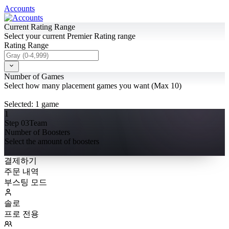
Accounts
Current Rating Range
Select your current Premier Rating range
Rating Range
Number of Games
Select how many placement games you want (Max 10)
Selected:
1
game
1
Step 03
Team
Number of Boosters
Select the amount of boosters
결제하기
주문 내역
부스팅 모드
솔로
프로 전용