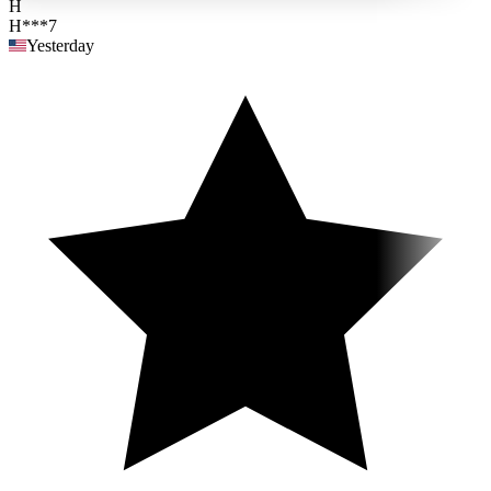
H
H***7
Yesterday