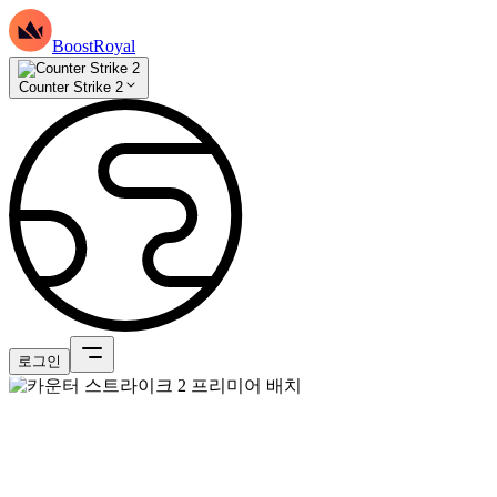
BoostRoyal
Counter Strike 2
로그인