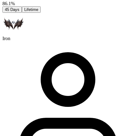
86.1%
45 Days
Lifetime
Iron