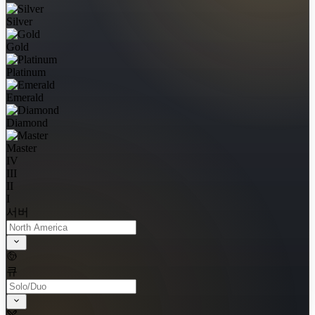
Silver
Gold
Platinum
Emerald
Diamond
Master
IV
III
II
I
서버
큐