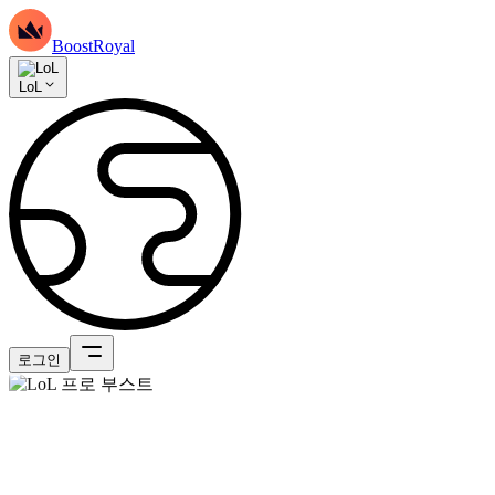
BoostRoyal
LoL
로그인