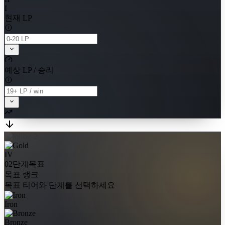
I
현재 LP
예상 LP / 승리
IV
02단계
목표
목표 랭크
목표 티어와 단계를 선택하세요
Iron
Bronze