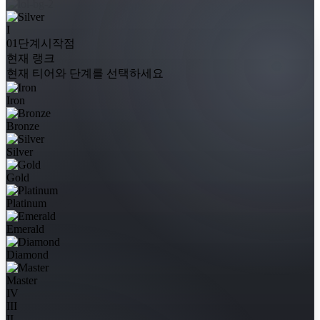
I
01단계
시작점
현재 랭크
현재 티어와 단계를 선택하세요
Iron
Bronze
Silver
Gold
Platinum
Emerald
Diamond
Master
IV
III
II