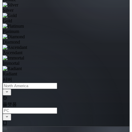
Silver
Gold
Platinum
Diamond
Ascendant
Immortal
Radiant
서버
플랫폼