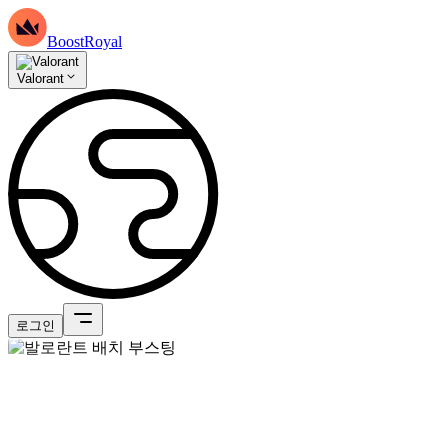
BoostRoyal
Valorant
로그인