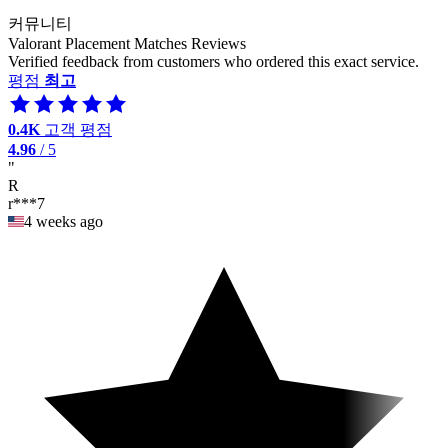
커뮤니티
Valorant Placement Matches Reviews
Verified feedback from customers who ordered this exact service.
평점
최고
0.4K
고객 평점
4.96
/ 5
"
R
r***7
4 weeks ago