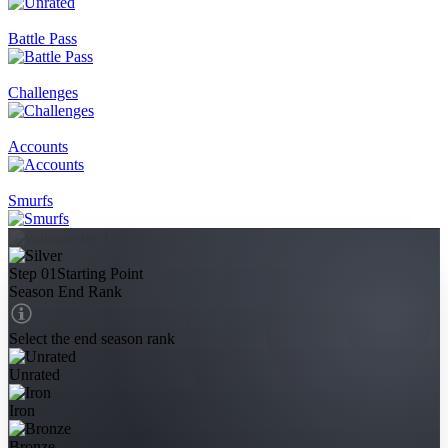
Battle Pass
Challenges
Accounts
Smurfs
Step 01
Starting Point
Season End Rank
Select the end season rank
Unrated
Iron
Bronze