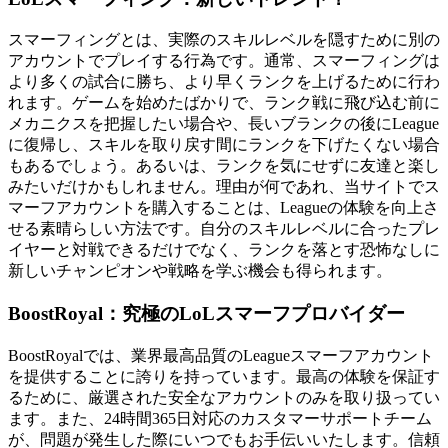
スマーフィングとは、実際のスキルレベルを隠すために別の
アカウントでプレイする行為です。通常、スマーフィングは
より多くの試合に勝ち、より早くランクを上げるために行わ
れます。ゲームを始めたばかりで、ランク戦に飛び込む前に
メカニクスを把握したい場合や、長いブランクの後にLeague
に復帰し、スキルを取り戻す間にランクを下げたくない場合
もあるでしょう。あるいは、ランクを気にせずに友達と楽し
みたいだけかもしれません。理由が何であれ、当サイトでス
マーフアカウントを購入することは、Leagueの体験を向上さ
せる素晴らしい方法です。自分のスキルレベルに合ったプレ
イヤーと対戦できるだけでなく、ランクを落とす恐怖なしに
新しいチャンピオンや戦略を学ぶ機会も得られます。
BoostRoyal：究極のLoLスマーフプロバイダー
BoostRoyalでは、業界最高品質のLeagueスマーフアカウント
を提供することに誇りを持っています。最高の体験を保証す
るために、厳選された安全なアカウントのみを取り扱ってい
ます。また、24時間365日対応のカスタマーサポートチーム
が、問題が発生した際にいつでもお手伝いいたします。信頼