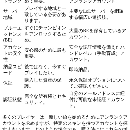
トランク
めて重要。
アンランクアカウント。
プレイする地域と一
サーバー
主要なLoLサーバーを網羅
致している必要があ
地域
する幅広い選択肢。
ります。
すぐにチャンピオン
ブルーエ
大量のBEを保有しているア
をアンロックするた
ッセンス
カウント。
(BE)
め。
アカウン
安全な認証情報を備えたハ
安心感のために最も
トの安全
ンドレベル（手動育成）ア
重要。
性
カウント。
納品スピ
後ではなく、今すぐ
即時納品。
ード
プレイしたい。
購入した資産の保
永久保証オプションについ
保証
護。
てご確認ください。
自分のメールアドレスに紐
完全な所有権とセキ
認証状態
付け可能な未認証アカウン
ュリティ。
ト。
多くのプレイヤーは、新しい旅を始めるためにアンランクア
カウントを求めますが、特定のスキンを持つアカウントを探
す人もいます。どのような場合でも、購入時にはこれらのポ