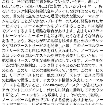
これは、時間管理に問題を抱えているプレイヤー、新しい
LoLアカウントのレベル上げに苦労しているプレイヤー、あ
るいはランク制限の解除試合をプレイしなければならないも
のの、目の前に立ちはだかる退屈で膨大な数のノーマルゲー
ムをこなすことができないプレイヤーのために開発されたサ
ービスです。ノーマルゲームをプレイすることは、ELO地獄
でプレイするよりも過酷な場合があります。あまりのフラス
トレーションにキーボードを叩き壊したくなるような試合も
あるでしょう。私たちがELO地獄を脱出するためのクラシッ
クなELOブーストサービスを開発した際、このノーマルブー
ストサービスにも同じ理念を取り入れました。ノーマルゲー
ムはランク戦に比べてスキルや努力を必要としないため、可
能な限りリーズナブルな価格設定にしています。ノーマルゲ
ームの消化や勝利は、ランク戦よりもはるかに簡単です。そ
のため、このサービスの価格を抑えています。このサービス
は、リーグブーストなど、他のELOブーストサービスと同様
の仕組みで機能します。アカウント情報を入力してノーマル
ブーストを購入すると、BoostRoyalのブースターがあなたの
アカウントにログインし、代わりに試合に勝利してアカウン
トXPとブルーエッセンスを収集します。そのため、退屈な
ノーマルゲームを自分でプレイする必要はありません。ブー
スト完了後には、レベルアップカプセルもあなたのものにな