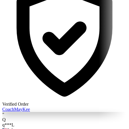
Verified Order
Coach
MayKee
"
Q
q***L