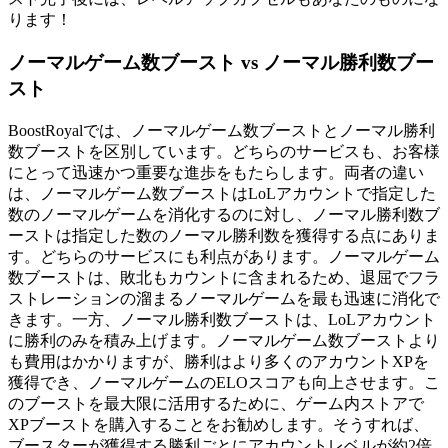
ります！
ノーマルゲーム数ブースト vs ノーマル勝利数ブー
スト
BoostRoyalでは、ノーマルゲーム数ブーストとノーマル勝利
数ブーストを区別しています。どちらのサービスも、お客様
にとって迅速かつ重要な進歩をもたらします。両者の違い
は、ノーマルゲーム数ブーストはLoLアカウントで指定した
数のノーマルゲームを消化するのに対し、ノーマル勝利数ブ
ーストは指定した数のノーマル勝利数を獲得する点にありま
す。どちらのサービスにも利点があります。ノーマルゲーム
数ブーストは、敗北もカウントに含まれるため、退屈でフラ
ストレーションの溜まるノーマルゲームを最も迅速に消化で
きます。一方、ノーマル勝利数ブーストは、LoLアカウント
に勝利のみを積み上げます。ノーマルゲーム数ブーストより
も費用はかかりますが、勝利はより多くのアカウントXPを
獲得でき、ノーマルゲームのELOスコアも向上させます。こ
のブーストを最大限に活用するために、ゲーム内ストアで
XPブーストを購入することをお勧めします。そうすれば、
ブースターが獲得する勝利ごとにアカウントレベルが約2倍