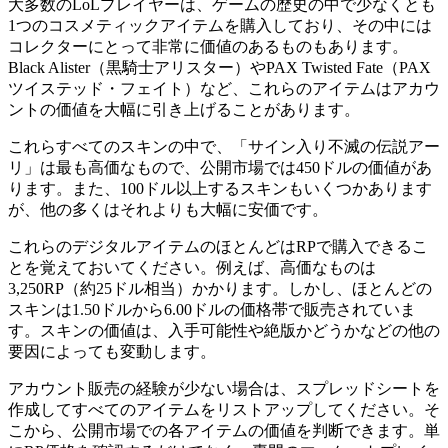
大多数のLoLプレイヤーは、ゲームの歴史の中で少なくとも
1つのコスメティックアイテムを購入しており、その中には
コレクターにとって非常に価値のあるものもあります。
Black Alister（黒騎士アリスター）やPAX Twisted Fate（PAX
ツイステッド・フェイト）など、これらのアイテムはアカウ
ントの価値を大幅に引き上げることがあります。
これらすべてのスキンの中で、「サイン入り不滅の伝説アー
リ」は最も高価なもので、公開市場では450ドルの価値があ
ります。また、100ドル以上するスキンもいくつかあります
が、他の多くはそれよりも大幅に安価です。
これらのデジタルアイテムのほとんどはRPで購入できるこ
とを覚えておいてください。例えば、高価なものは
3,250RP（約25ドル相当）かかります。しかし、ほとんどの
スキンは1.50ドルから6.00ドルの価格帯で販売されていま
す。スキンの価値は、入手可能性や絶版かどうかなどの他の
要因によっても変動します。
アカウント販売の経験が少ない場合は、スプレッドシートを
作成してすべてのアイテムをリストアップしてください。そ
こから、公開市場での各アイテムの価値を判断できます。単