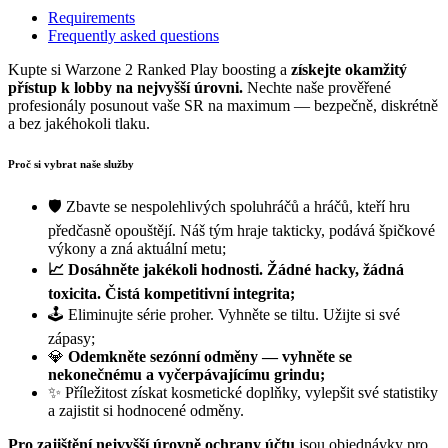
Requirements
Frequently asked questions
Kupte si Warzone 2 Ranked Play boosting a
získejte okamžitý
přístup k lobby na nejvyšší úrovni.
Nechte naše prověřené
profesionály posunout vaše SR na maximum — bezpečně, diskrétně
a bez jakéhokoli tlaku.
Proč si vybrat naše služby
🛡️ Zbavte se nespolehlivých spoluhráčů a hráčů, kteří hru
předčasně opouštějí. Náš tým hraje takticky, podává špičkové
výkony a zná aktuální metu;
📈 Dosáhněte jakékoli hodnosti. Žádné hacky, žádná
toxicita. Čistá kompetitivní integrita;
🕹️ Eliminujte série proher. Vyhněte se tiltu. Užijte si své
zápasy;
💎
Odemkněte sezónní odměny — vyhněte se
nekonečnému a vyčerpávajícímu grindu;
✨ Příležitost získat kosmetické doplňky, vylepšit své statistiky
a zajistit si hodnocené odměny.
Pro zajištění nejvyšší úrovně ochrany účtu
jsou objednávky pro