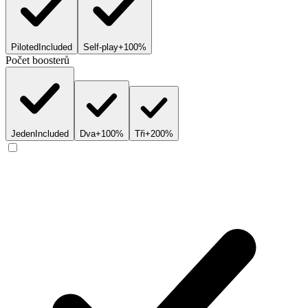
Piloted
Included
Self-play
+100%
Počet boosterů
Jeden
Included
Dva
+100%
Tři
+200%