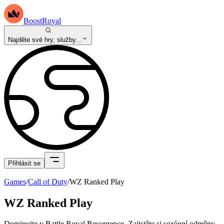
BoostRoyal
Najděte své hry, služby...
Přihlásit se
Games
/
Call of Duty
/
WZ Ranked Play
WZ Ranked Play
Dominujte v Battle Royal Resurgence. Zajistěte si sezónní odměny