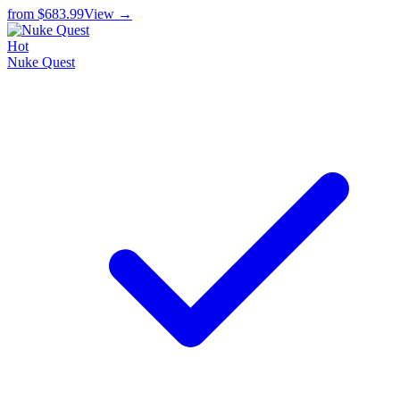
from
$683.99
View →
Hot
Nuke Quest