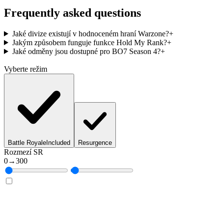
Frequently asked questions
Jaké divize existují v hodnoceném hraní Warzone?
+
Jakým způsobem funguje funkce Hold My Rank?
+
Jaké odměny jsou dostupné pro BO7 Season 4?
+
Vyberte režim
Battle Royale
Included
Resurgence
Rozmezí SR
0
→
300