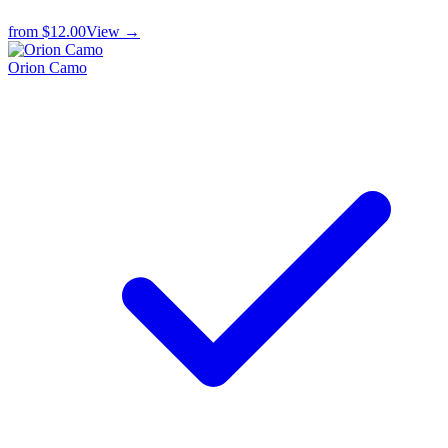
from
$12.00
View →
Orion Camo