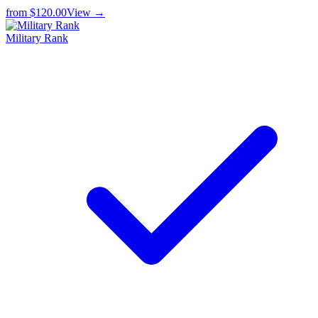
from
$120.00
View →
Military Rank