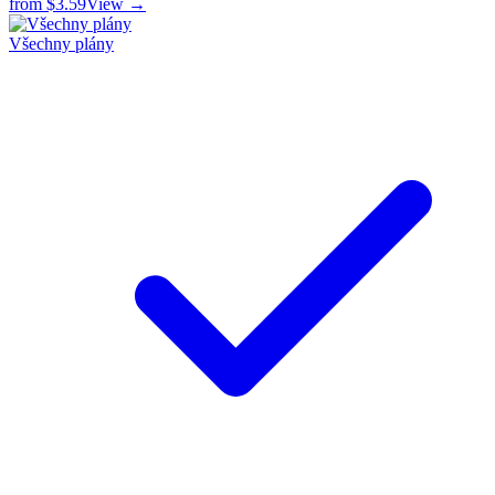
from
$3.59
View →
Všechny plány