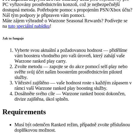
PC vyřizovány prostřednictvím konzolí, což je nejbezpečnější
dostupná metoda. Potřebujete pomoc s propojením PSN/Xbox účtu?
Náš tým podpory je připraven vám pomoci.
Máte zájem výhradně o Warzone Seasonal Rewards? Podívejte se
na
tuto speciální nabídku
!
Jak to funguje
Vyberte svou aktuální a požadovanou hodnost — přidělíme
vám boostera vhodného pro vaši úroveň, který zahájí vaše
Warzone ranked play carry.
Zvolte metodu — zapojte se do akce pomocí self-play nebo
svěřte svůj účet našim boosterům prostřednictvím piloted
služby.
Vítězství zajištěno — vaše hodnost roste s každým zápasem v
rámci vaší Warzone ranked play boosting služby.
Dosáhněte svého cíle — Warzone ranked boost dokončen,
divize zajištěna, úkol splněn.
Requirements
Musí být odemčen Ranked režim, případně zvolte příslušnou
doplňkovou možnost.