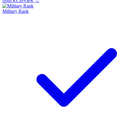
from
$3.59
View →
Military Rank