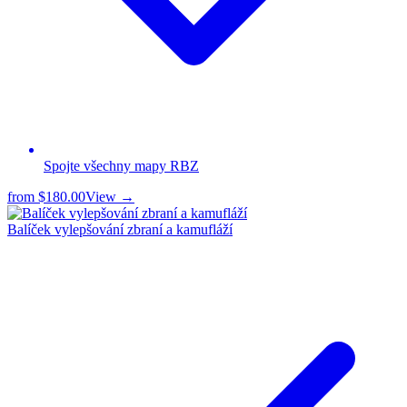
Spojte všechny mapy RBZ
from
$180.00
View →
Balíček vylepšování zbraní a kamufláží