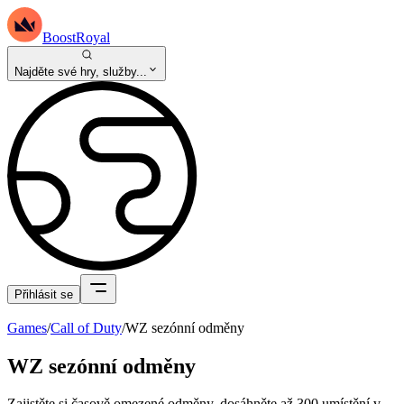
BoostRoyal
Najděte své hry, služby...
Přihlásit se
Games
/
Call of Duty
/
WZ sezónní odměny
WZ sezónní odměny
Zajistěte si časově omezené odměny, dosáhněte až 300 umístění v