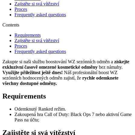
Zajistěte si svá vítězství
Proces
Frequently asked questions
Contents
Requirements
Zajistěte si svá vítězství
Proces
Frequently asked questions
Zakupte si naši službu boostování WZ sezónních odměn a
získejte
exkluzivní časově omezené kosmetické odměny
bez námahy.
Využijte příležitost ještě dnes!
Náš profesionální boost WZ
sezónních hodnocených odměn zajistí, že
rychle odemknete
všechny dostupné odměny.
Requirements
Odemknutý Ranked režim.
Zakoupená hra Call of Duty: Black Ops 7 nebo aktivní Game
Pass na účtu;
Zajistěte si svá vítězství