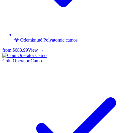
💎 Odemknuté Polyatomic camos
from
$683.99
View →
Coin Operator Camo