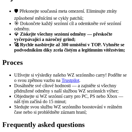
🛡️ Překonejte současná meta omezení. Eliminujte ztráty
způsobené měnícími se cykly patchů;
🎯 Dokončete každý sezónní cíl a odemkněte své sezónní
odměny.
💎
Získejte všechny sezónní odměny — přeskočte
vyčerpávající a náročný grind;
🚀 Rychle nasbírejte až 300 umístění v TOP. Vyhněte se
podvodníkům díky zcela čistým a legitimním vítězstvím;
Proces
Užívejte si výsledky našeho WZ sezónního carry! Podělte se
o svou zpětnou vazbu na
Trustpilot
.
Dosáhněte své cílové hodnosti — a zajistěte si všechny
přidružené odměny s naší službou WZ sezónních výher;
Objednejte si WZ sezónní carry pro PC, PS nebo Xbox —
náš tým začíná do 15 minut;
Sledujte svou službu WZ sezónního boostování v reálném
čase nebo si prohlédněte záznam hraní;
Frequently asked questions