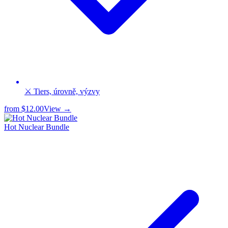
⚔️ Tiers, úrovně, výzvy
from
$12.00
View →
Hot Nuclear Bundle