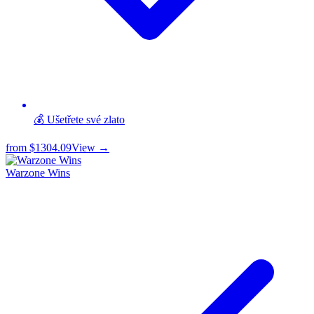
💰 Ušetřete své zlato
from
$1304.09
View →
Warzone Wins