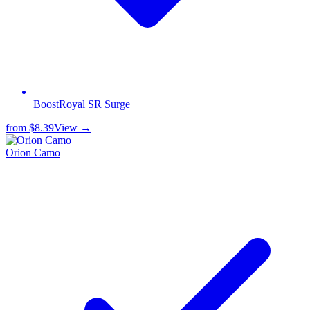
BoostRoyal SR Surge
from
$8.39
View →
Orion Camo