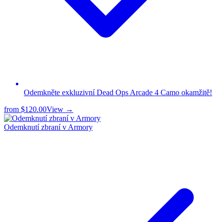
Odemkněte exkluzivní Dead Ops Arcade 4 Camo okamžitě!
from
$120.00
View →
Odemknutí zbraní v Armory