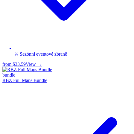
⚔️ Sezónní eventové zbraně
from
$33.59
View →
bundle
RBZ Full Maps Bundle