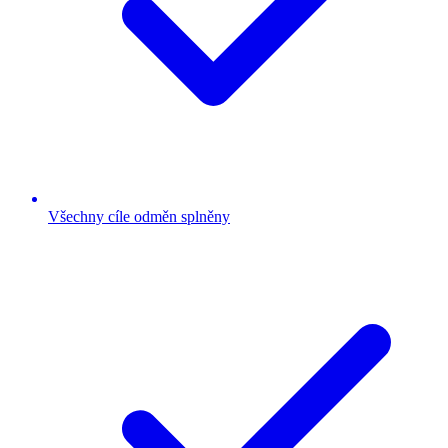
Všechny cíle odměn splněny