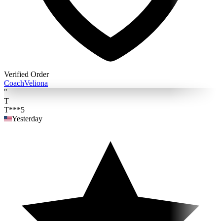
Verified Order
Coach
Veliona
"
T
T***5
Yesterday