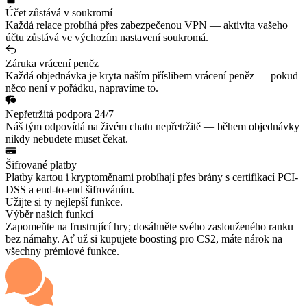
Účet zůstává v soukromí
Každá relace probíhá přes zabezpečenou VPN — aktivita vašeho
účtu zůstává ve výchozím nastavení soukromá.
Záruka vrácení peněz
Každá objednávka je kryta naším příslibem vrácení peněz — pokud
něco není v pořádku, napravíme to.
Nepřetržitá podpora 24/7
Náš tým odpovídá na živém chatu nepřetržitě — během objednávky
nikdy nebudete muset čekat.
Šifrované platby
Platby kartou i kryptoměnami probíhají přes brány s certifikací PCI-
DSS a end-to-end šifrováním.
Užijte si ty nejlepší funkce.
Výběr našich funkcí
Zapomeňte na frustrující hry; dosáhněte svého zaslouženého ranku
bez námahy. Ať už si kupujete boosting pro CS2, máte nárok na
všechny prémiové funkce.