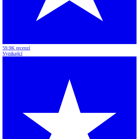
59.9K recenzí
Vynikající