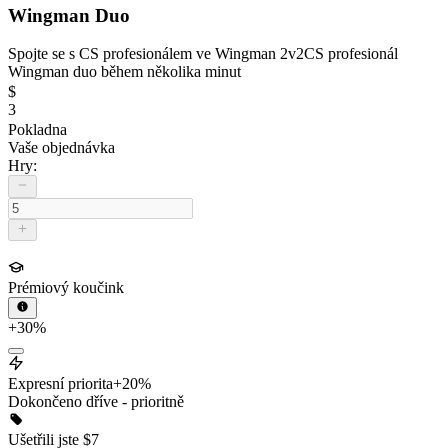
Wingman Duo
Spojte se s CS profesionálem ve Wingman 2v2
CS profesionál
Wingman duo během několika minut
$
3
Pokladna
Vaše objednávka
Hry:
Prémiový koučink
+30%
Expresní priorita
+20%
Dokončeno dříve - prioritně
Ušetřili jste
$
7