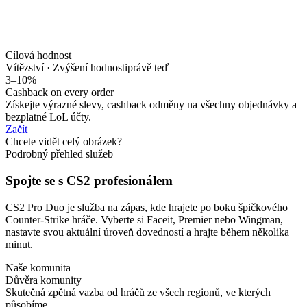
Cílová hodnost
Vítězství · Zvýšení hodnosti
právě teď
3–10%
Cashback on every order
Získejte výrazné slevy, cashback odměny na všechny objednávky a
bezplatné LoL účty.
Začít
Chcete vidět celý obrázek?
Podrobný přehled služeb
Spojte se s CS2 profesionálem
CS2 Pro Duo je služba na zápas, kde hrajete po boku špičkového
Counter-Strike hráče. Vyberte si Faceit, Premier nebo Wingman,
nastavte svou aktuální úroveň dovedností a hrajte během několika
minut.
Naše komunita
Důvěra komunity
Skutečná zpětná vazba od hráčů ze všech regionů, ve kterých
působíme.