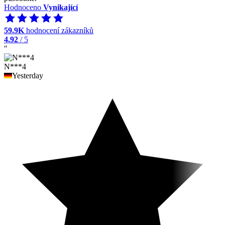
Hodnoceno
Vynikající
59.9K
hodnocení zákazníků
4.92
/ 5
"
N***4
Yesterday