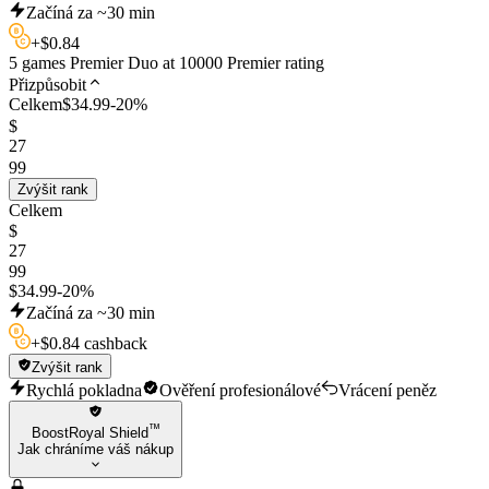
Začíná za ~30 min
+
$
0.84
5 games Premier Duo at 10000 Premier rating
Přizpůsobit
Celkem
$
34.99
-
20
%
$
27
99
Zvýšit rank
Celkem
$
27
99
$
34.99
-
20
%
Začíná za ~30 min
+
$
0.84 cashback
Zvýšit rank
Rychlá pokladna
Ověření profesionálové
Vrácení peněz
™
BoostRoyal Shield
Jak chráníme váš nákup