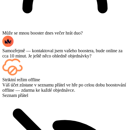
Může se mnou booster dnes večer hrát duo?
Samozřejmě — kontaktoval jsem vašeho boostera, bude online za
cca 10 minut. Je ještě něco ohledně objednávky?
Ano – každý zápas se po dokončení zobrazí na vašem ovládacím
Striktní režim offline
panelu, a pokud chcete sledovat samotné hry, přidejte si při placení
Váš účet zůstane v seznamu přátel ve hře po celou dobu boostování
možnost Streaming.
offline — zdarma ke každé objednávce.
Seznam přátel