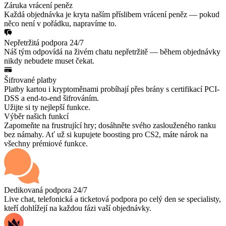
Záruka vrácení peněz
Každá objednávka je kryta naším příslibem vrácení peněz — pokud
něco není v pořádku, napravíme to.
Nepřetržitá podpora 24/7
Náš tým odpovídá na živém chatu nepřetržitě — během objednávky
nikdy nebudete muset čekat.
Šifrované platby
Platby kartou i kryptoměnami probíhají přes brány s certifikací PCI-
DSS a end-to-end šifrováním.
Užijte si ty nejlepší funkce.
Výběr našich funkcí
Zapomeňte na frustrující hry; dosáhněte svého zaslouženého ranku
bez námahy. Ať už si kupujete boosting pro CS2, máte nárok na
všechny prémiové funkce.
Dedikovaná podpora 24/7
Live chat, telefonická a ticketová podpora po celý den se specialisty,
kteří dohlížejí na každou fázi vaší objednávky.