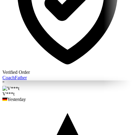
Verified Order
Coach
Father
"
V***t
Yesterday