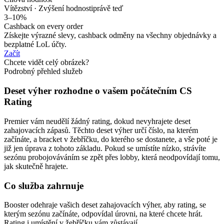
Vítězství · Zvýšení hodnosti
právě teď
3–10%
Cashback on every order
Získejte výrazné slevy, cashback odměny na všechny objednávky a
bezplatné LoL účty.
Začít
Chcete vidět celý obrázek?
Podrobný přehled služeb
Deset výher rozhodne o vašem počátečním CS
Rating
Premier vám neudělí žádný rating, dokud nevyhrajete deset
zahajovacích zápasů. Těchto deset výher určí číslo, na kterém
začínáte, a bracket v žebříčku, do kterého se dostanete, a vše poté je
již jen úprava z tohoto základu. Pokud se umístíte nízko, strávíte
sezónu probojováváním se zpět přes lobby, která neodpovídají tomu,
jak skutečně hrajete.
Co služba zahrnuje
Booster odehraje vašich deset zahajovacích výher, aby rating, se
kterým sezónu začínáte, odpovídal úrovni, na které chcete hrát.
Rating i umístění v žebříčku vám zůstávají.