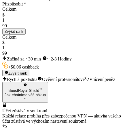
Přizpůsobit
Celkem
$
1
99
Zvýšit rank
Celkem
$
1
99
Začíná za ~30 min
·
~ 2-3 Hodiny
+
$
0.06 cashback
Zvýšit rank
Rychlá pokladna
Ověření profesionálové
Vrácení peněz
™
BoostRoyal Shield
Jak chráníme váš nákup
Účet zůstává v soukromí
Každá relace probíhá přes zabezpečenou VPN — aktivita vašeho
účtu zůstává ve výchozím nastavení soukromá.