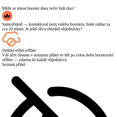
Může se mnou booster dnes večer hrát duo?
Samozřejmě — kontaktoval jsem vašeho boostera, bude online za
cca 10 minut. Je ještě něco ohledně objednávky?
Ano – každý zápas se po dokončení zobrazí na vašem ovládacím
Striktní režim offline
panelu, a pokud chcete sledovat samotné hry, přidejte si při placení
Váš účet zůstane v seznamu přátel ve hře po celou dobu boostování
možnost Streaming.
offline — zdarma ke každé objednávce.
Seznam přátel