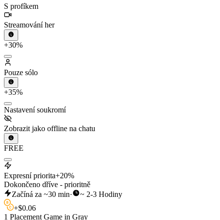
S profíkem
Streamování her
+30%
Pouze sólo
+35%
Nastavení soukromí
Zobrazit jako offline na chatu
FREE
Expresní priorita
+20%
Dokončeno dříve - prioritně
Začíná za ~30 min
·
~ 2-3 Hodiny
+
$
0.06
1 Placement Game in Gray