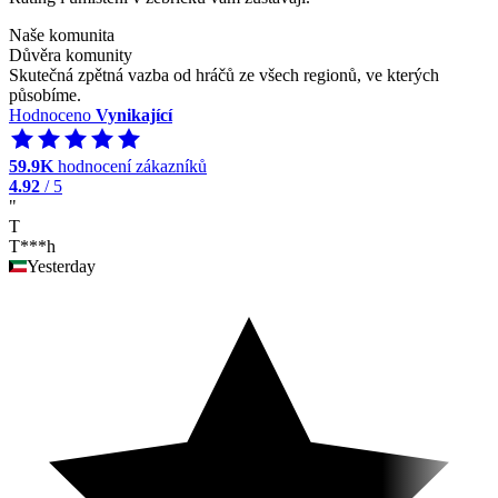
Naše komunita
Důvěra komunity
Skutečná zpětná vazba od hráčů ze všech regionů, ve kterých
působíme.
Hodnoceno
Vynikající
59.9K
hodnocení zákazníků
4.92
/ 5
"
T
T***h
Yesterday