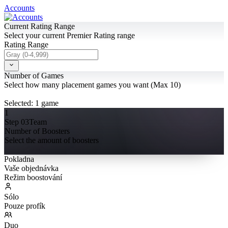
Accounts
Current Rating Range
Select your current Premier Rating range
Rating Range
Number of Games
Select how many placement games you want (Max 10)
Selected:
1
game
1
Step 03
Team
Number of Boosters
Select the amount of boosters
Pokladna
Vaše objednávka
Režim boostování
Sólo
Pouze profík
Duo