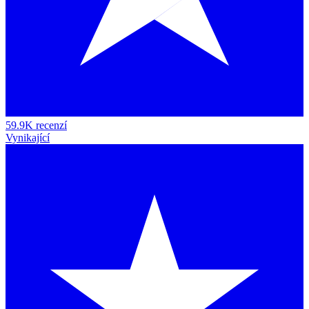
59.9K recenzí
Vynikající