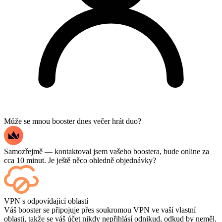
Může se mnou booster dnes večer hrát duo?
Samozřejmě — kontaktoval jsem vašeho boostera, bude online za
cca 10 minut. Je ještě něco ohledně objednávky?
Ano – každý zápas se po dokončení zobrazí na vašem ovládacím
VPN s odpovídající oblastí
panelu, a pokud chcete sledovat samotné hry, přidejte si při placení
Váš booster se připojuje přes soukromou VPN ve vaší vlastní
možnost Streaming.
oblasti, takže se váš účet nikdy nepřihlásí odnikud, odkud by neměl.