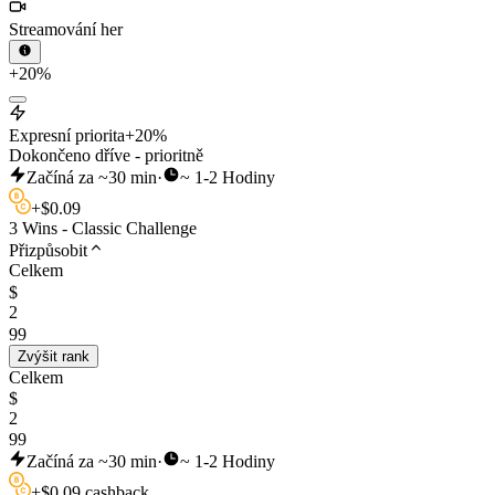
Streamování her
+20%
Expresní priorita
+20%
Dokončeno dříve - prioritně
Začíná za ~30 min
·
~ 1-2 Hodiny
+
$
0.09
3 Wins - Classic Challenge
Přizpůsobit
Celkem
$
2
99
Zvýšit rank
Celkem
$
2
99
Začíná za ~30 min
·
~ 1-2 Hodiny
+
$
0.09 cashback