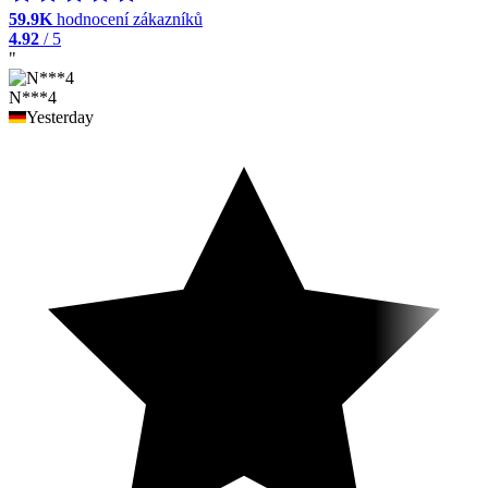
59.9K
hodnocení zákazníků
4.92
/ 5
"
N***4
Yesterday