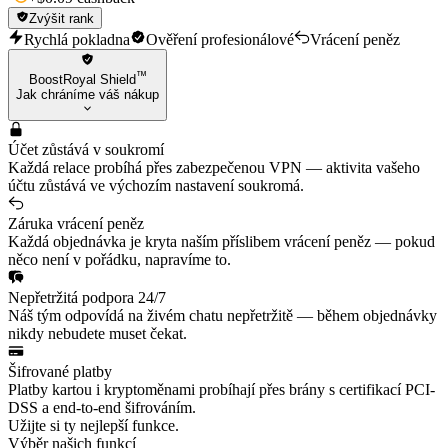
Zvýšit rank
Rychlá pokladna
Ověření profesionálové
Vrácení peněz
™
BoostRoyal Shield
Jak chráníme váš nákup
Účet zůstává v soukromí
Každá relace probíhá přes zabezpečenou VPN — aktivita vašeho
účtu zůstává ve výchozím nastavení soukromá.
Záruka vrácení peněz
Každá objednávka je kryta naším příslibem vrácení peněz — pokud
něco není v pořádku, napravíme to.
Nepřetržitá podpora 24/7
Náš tým odpovídá na živém chatu nepřetržitě — během objednávky
nikdy nebudete muset čekat.
Šifrované platby
Platby kartou i kryptoměnami probíhají přes brány s certifikací PCI-
DSS a end-to-end šifrováním.
Užijte si ty nejlepší funkce.
Výběr našich funkcí