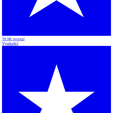
59.9K recenzí
Vynikající