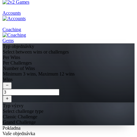
Accounts
Coaching
Gems
Typ objednávky
Select between wins or challenges
Per Wins
Per Challenges
Number of Wins
Minimum 3 wins, Maximum 12 wins
Wins
Typ výzvy
Select challenge type
Classic Challenge
Grand Challenge
Pokladna
Vaše objednávka