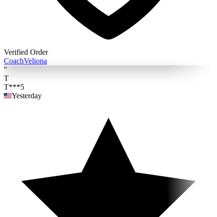
Verified Order
Coach
Veliona
"
T
T***5
Yesterday