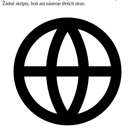
Žádné skripty, boti ani nástroje třetích stran.
Perfektní! Mohu sledovat postup živě?
Skvělé, jste nejlepší 🧡