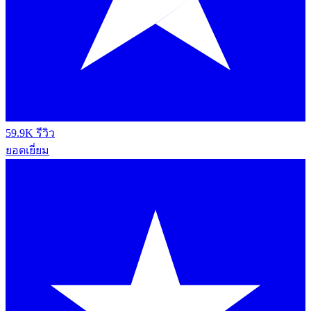
59.9K รีวิว
ยอดเยี่ยม