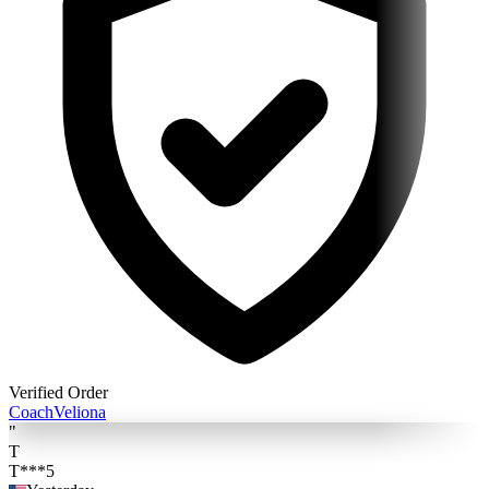
Verified Order
Coach
Veliona
"
T
T***5