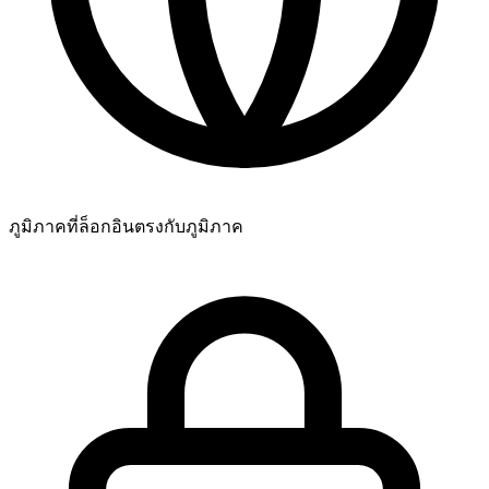
ยอดเยี่ยม! ฉันสามารถติดตามความคืบหน้าแบบสดๆ ได้ไหม?
ยอดเยี่ยมมาก พวกคุณคือที่สุดเลย 🧡
ภูมิภาคที่ล็อกอิน
ตรงกับภูมิภาค