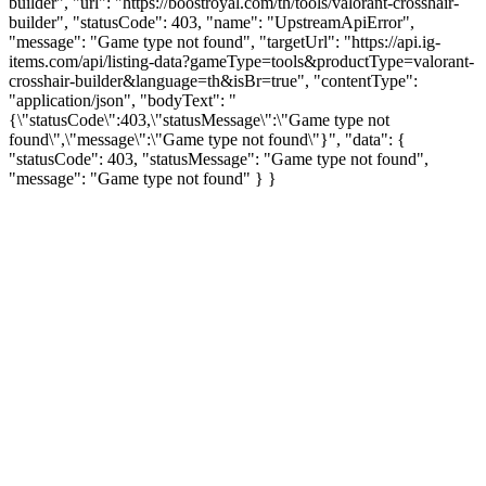
builder", "url": "https://boostroyal.com/th/tools/valorant-crosshair-
builder", "statusCode": 403, "name": "UpstreamApiError",
"message": "Game type not found", "targetUrl": "https://api.ig-
items.com/api/listing-data?gameType=tools&productType=valorant-
crosshair-builder&language=th&isBr=true", "contentType":
"application/json", "bodyText": "
{\"statusCode\":403,\"statusMessage\":\"Game type not
found\",\"message\":\"Game type not found\"}", "data": {
"statusCode": 403, "statusMessage": "Game type not found",
"message": "Game type not found" } }