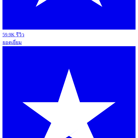
59.9K รีวิว
ยอดเยี่ยม