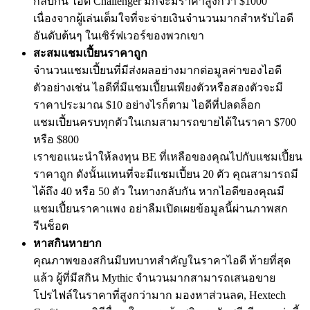
กลับกัน ไอดี Challenger มักจะมีราคาสูงกว่า $1000
เนื่องจากผู้เล่นเต็มใจที่จะจ่ายเงินจำนวนมากสำหรับไอดี
อันดับต้นๆ ในเซิร์ฟเวอร์ของพวกเขา
สะสมแชมเปี้ยนราคาถูก
จำนวนแชมเปี้ยนที่มีส่งผลอย่างมากต่อมูลค่าของไอดี
ตัวอย่างเช่น ไอดีที่มีแชมเปี้ยนเพียงตัวหรือสองตัวจะมี
ราคาประมาณ $10 อย่างไรก็ตาม ไอดีที่ปลดล็อก
แชมเปี้ยนครบทุกตัวในเกมสามารถขายได้ในราคา $700
หรือ $800
เราขอแนะนำให้ลงทุน BE ที่เหลือของคุณไปกับแชมเปี้ยน
ราคาถูก ดังนั้นแทนที่จะมีแชมเปี้ยน 20 ตัว คุณสามารถมี
ได้ถึง 40 หรือ 50 ตัว ในทางกลับกัน หากไอดีของคุณมี
แชมเปี้ยนราคาแพง อย่าลืมเปิดเผยข้อมูลนี้ผ่านภาพสก
รีนช็อต
หาสกินหายาก
คุณภาพของสกินมีบทบาทสำคัญในราคาไอดี ท้ายที่สุด
แล้ว ผู้ที่มีสกิน Mythic จำนวนมากสามารถเสนอขาย
โปรไฟล์ในราคาที่สูงกว่ามาก มองหาส่วนลด, Hextech