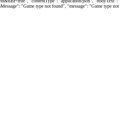
=th&isBr=true", "contentType": "application/json", "bodyText": "
tusMessage": "Game type not found", "message": "Game type not