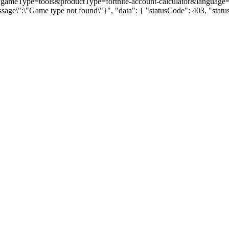
-data?gameType=tools&productType=fortnite-account-calculator&language
ssage\":\"Game type not found\"}", "data": { "statusCode": 403, "sta