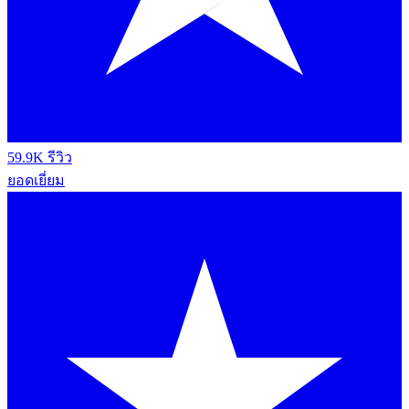
59.9K รีวิว
ยอดเยี่ยม