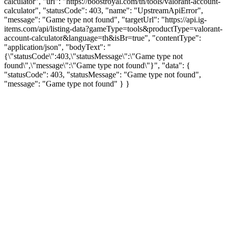
calculator", "url": "https://boostroyal.com/th/tools/valorant-account-
calculator", "statusCode": 403, "name": "UpstreamApiError",
"message": "Game type not found", "targetUrl": "https://api.ig-
items.com/api/listing-data?gameType=tools&productType=valorant-
account-calculator&language=th&isBr=true", "contentType":
"application/json", "bodyText": "
{\"statusCode\":403,\"statusMessage\":\"Game type not
found\",\"message\":\"Game type not found\"}", "data": {
"statusCode": 403, "statusMessage": "Game type not found",
"message": "Game type not found" } }