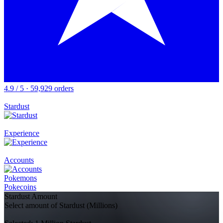
4.9 / 5 · 59,929 orders
Stardust
Experience
Accounts
Pokemons
Pokecoins
Stardust Amount
Select amount of Stardust (Millions)