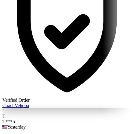
Verified Order
Coach
Veliona
"
T
T***5
Yesterday