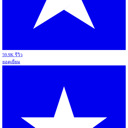
59.9K รีวิว
ยอดเยี่ยม