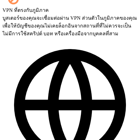
ได้เลย ทุกแมตช์จะแสดงบนแดชบอร์ดของคุณทันทีที่จบเกม
VPN ที่ตรงกับภูมิภาค
และถ้าคุณต้องการรับชมการแข่งขันด้วยตัวเอง สามารถเพิ่ม
บูสเตอร์ของคุณจะเชื่อมต่อผ่าน VPN ส่วนตัวในภูมิภาคของคุณ
บริการ Streaming ได้ที่หน้าชำระเงิน
เพื่อให้บัญชีของคุณไม่เคยล็อกอินจากสถานที่ที่ไม่ควรจะเป็น
ไม่มีการใช้สคริปต์ บอท หรือเครื่องมือจากบุคคลที่สาม
ยอดเยี่ยม! ฉันสามารถติดตามความคืบหน้าแบบสดๆ ได้ไหม?
ยอดเยี่ยมมาก พวกคุณคือที่สุดเลย 🧡