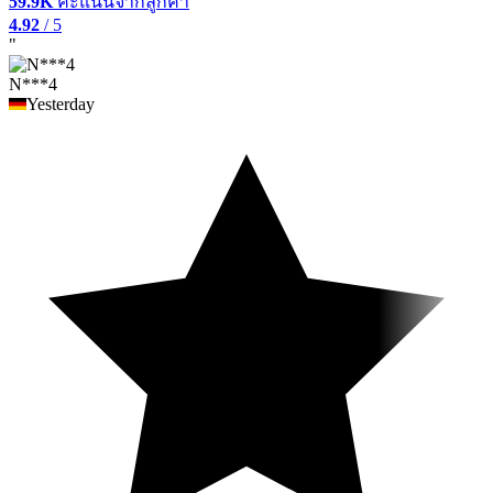
59.9K
คะแนนจากลูกค้า
4.92
/ 5
"
N***4
Yesterday