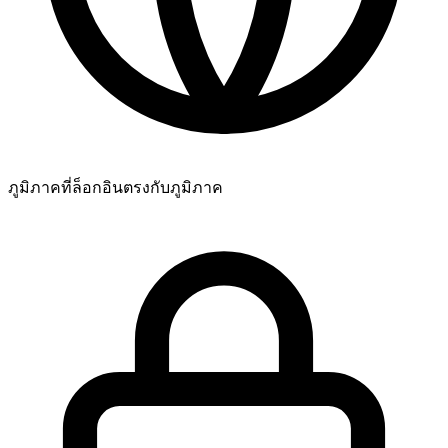
ยอดเยี่ยม! ฉันสามารถติดตามความคืบหน้าแบบสดๆ ได้ไหม?
ยอดเยี่ยมมาก พวกคุณคือที่สุดเลย 🧡
ภูมิภาคที่ล็อกอิน
ตรงกับภูมิภาค