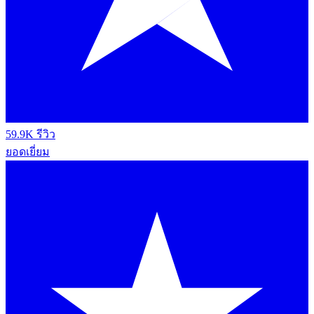
59.9K รีวิว
ยอดเยี่ยม