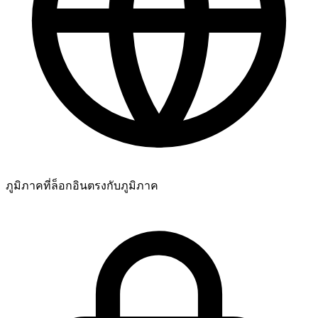
ยอดเยี่ยม! ฉันสามารถติดตามความคืบหน้าแบบสดๆ ได้ไหม?
ยอดเยี่ยมมาก พวกคุณคือที่สุดเลย 🧡
ภูมิภาคที่ล็อกอิน
ตรงกับภูมิภาค