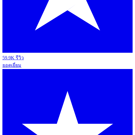
59.9K รีวิว
ยอดเยี่ยม