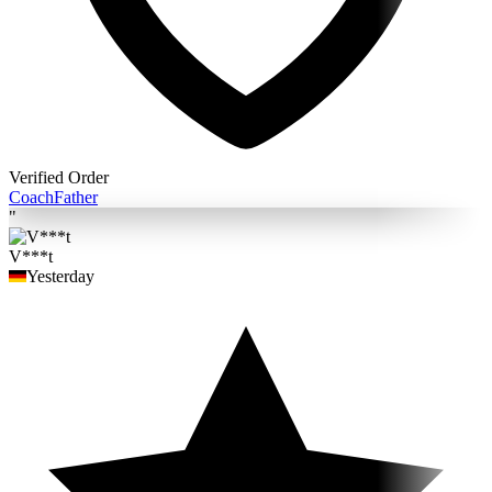
Verified Order
Coach
Father
"
V***t
Yesterday