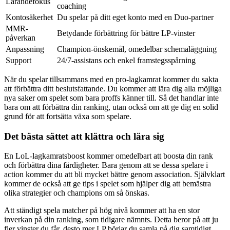
Lärandefokus
coaching
Kontosäkerhet
Du spelar på ditt eget konto med en Duo-partner
MMR-
Betydande förbättring för bättre LP-vinster
påverkan
Anpassning
Champion-önskemål, omedelbar schemaläggning
Support
24/7-assistans och enkel framstegsspårning
När du spelar tillsammans med en pro-lagkamrat kommer du sakta
att förbättra ditt beslutsfattande. Du kommer att lära dig alla möjliga
nya saker om spelet som bara proffs känner till. Så det handlar inte
bara om att förbättra din ranking, utan också om att ge dig en solid
grund för att fortsätta växa som spelare.
Det bästa sättet att klättra och lära sig
En LoL-lagkamratsboost kommer omedelbart att boosta din rank
och förbättra dina färdigheter. Bara genom att se dessa spelare i
action kommer du att bli mycket bättre genom association. Självklart
kommer de också att ge tips i spelet som hjälper dig att bemästra
olika strategier och champions om så önskas.
Att ständigt spela matcher på hög nivå kommer att ha en stor
inverkan på din ranking, som tidigare nämnts. Detta beror på att ju
fler vinster du får, desto mer LP börjar du samla på dig samtidigt