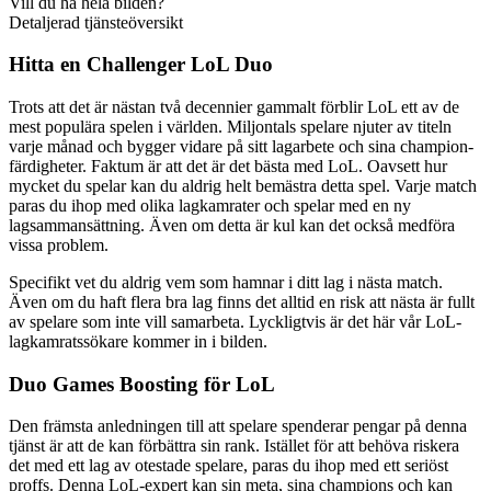
Vill du ha hela bilden?
Detaljerad tjänsteöversikt
Hitta en Challenger LoL Duo
Trots att det är nästan två decennier gammalt förblir LoL ett av de
mest populära spelen i världen. Miljontals spelare njuter av titeln
varje månad och bygger vidare på sitt lagarbete och sina champion-
färdigheter. Faktum är att det är det bästa med LoL. Oavsett hur
mycket du spelar kan du aldrig helt bemästra detta spel. Varje match
paras du ihop med olika lagkamrater och spelar med en ny
lagsammansättning. Även om detta är kul kan det också medföra
vissa problem.
Specifikt vet du aldrig vem som hamnar i ditt lag i nästa match.
Även om du haft flera bra lag finns det alltid en risk att nästa är fullt
av spelare som inte vill samarbeta. Lyckligtvis är det här vår LoL-
lagkamratssökare kommer in i bilden.
Duo Games Boosting för LoL
Den främsta anledningen till att spelare spenderar pengar på denna
tjänst är att de kan förbättra sin rank. Istället för att behöva riskera
det med ett lag av otestade spelare, paras du ihop med ett seriöst
proffs. Denna LoL-expert kan sin meta, sina champions och kan