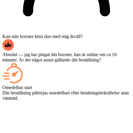
Kan min booster köra duo med mig ikväll?
Absolut — jag har pingat din booster, han är online om ca 10
minuter. Är det något annat gällande din beställning?
Japp – varje match visas på din kontrollpanel så fort den är avslutad,
och om du vill se själva matcherna kan du lägga till Streaming i
Omedelbar start
kassan.
Din beställning påbörjas omedelbart efter betalningsbekräftelse utan
väntetid.