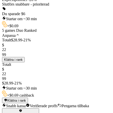
Slutförs snabbare - prioriterad
Du sparade
$
6
Startar om ~30 min
+
$
0.69
5 games Duo Ranked
Anpassa
Totalt
$
28.99
-
21
%
$
22
99
Klättra i rank
Totalt
$
22
99
$
28.99
-
21
%
Startar om ~30 min
+
$
0.69 cashback
Klättra i rank
Snabb kassa
Verifierade proffs
Pengarna tillbaka