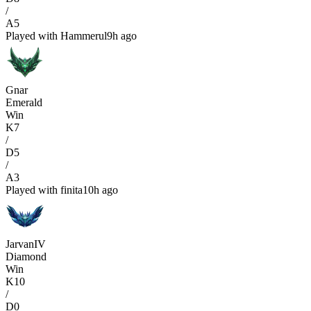
/
A
5
Played with
Hammerul
9h ago
Gnar
Emerald
Win
K
7
/
D
5
/
A
3
Played with
finita
10h ago
JarvanIV
Diamond
Win
K
10
/
D
0