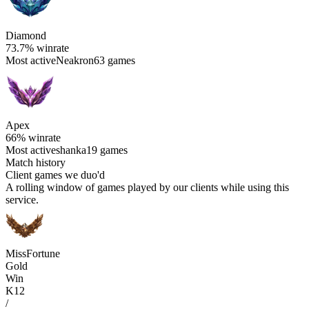
Diamond
73.7%
winrate
Most active
Neakron
63 games
Apex
66%
winrate
Most active
shanka
19 games
Match history
Client games we duo'd
A rolling window of games played by our clients while using this
service.
MissFortune
Gold
Win
K
12
/