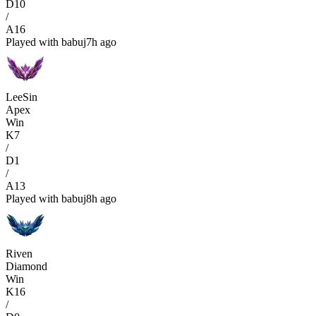
D
10
/
A
16
Played with
babuj
7h ago
LeeSin
Apex
Win
K
7
/
D
1
/
A
13
Played with
babuj
8h ago
Riven
Diamond
Win
K
16
/