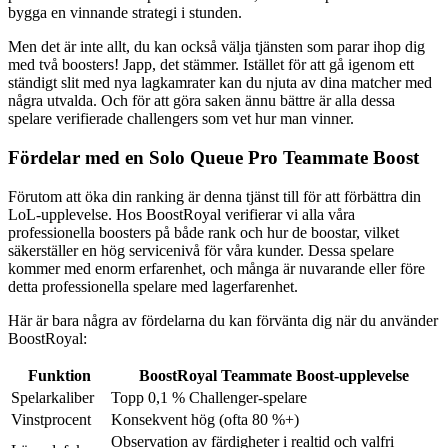
bygga en vinnande strategi i stunden.
Men det är inte allt, du kan också välja tjänsten som parar ihop dig
med två boosters! Japp, det stämmer. Istället för att gå igenom ett
ständigt slit med nya lagkamrater kan du njuta av dina matcher med
några utvalda. Och för att göra saken ännu bättre är alla dessa
spelare verifierade challengers som vet hur man vinner.
Fördelar med en Solo Queue Pro Teammate Boost
Förutom att öka din ranking är denna tjänst till för att förbättra din
LoL-upplevelse. Hos BoostRoyal verifierar vi alla våra
professionella boosters på både rank och hur de boostar, vilket
säkerställer en hög servicenivå för våra kunder. Dessa spelare
kommer med enorm erfarenhet, och många är nuvarande eller före
detta professionella spelare med lagerfarenhet.
Här är bara några av fördelarna du kan förvänta dig när du använder
BoostRoyal:
Funktion
BoostRoyal Teammate Boost-upplevelse
Spelarkaliber
Topp 0,1 % Challenger-spelare
Vinstprocent
Konsekvent hög (ofta 80 %+)
Observation av färdigheter i realtid och valfri