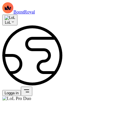
BoostRoyal
LoL
Logga in