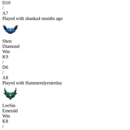
D
10
/
A
7
Played with
shanka
4 months ago
Shen
Diamond
Win
K
9
/
D
6
/
A
8
Played with
Hammerul
yesterday
LeeSin
Emerald
Win
K
8
/