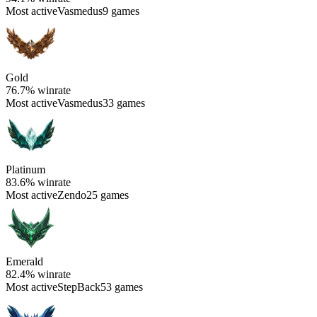
Most active
Vasmedus
9 games
Gold
76.7%
winrate
Most active
Vasmedus
33 games
Platinum
83.6%
winrate
Most active
Zendo
25 games
Emerald
82.4%
winrate
Most active
StepBack
53 games