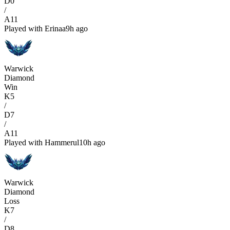
D
0
/
A
11
Played with
Erinaa
9h ago
Warwick
Diamond
Win
K
5
/
D
7
/
A
11
Played with
Hammerul
10h ago
Warwick
Diamond
Loss
K
7
/
D
8