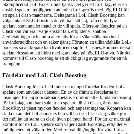
okomplicerad LoL Boost-undertjänst. Det ger ett LoL-lag, eller en
enskild spelare, möjligheten att anlita LoL-proffs med hög ELO för
att spela i clash-matcherna. Deltagarna i LoL Clash Boosting kan
välja antalet ELO-boosters de vill ha i sitt lag, från en till fyra
spelare, samt antalet matcher de vill spela. Eftersom längden på en
Clash kan variera i varje enskilt fall, erbjuder vi snabba
återbetalningar och andra alternativ för att säkerställa maximal
användarnöjdhet och en säker tjänst. Förutom att tillhandahålla LoL-
boosters så att köpare kan kvalificera sig för Clashes, kommer dessa
spelare dessutom att bidra med gameplay på hög ELO-nivå. När det
kommer till Clash-boosting är ett skickligt lag avgörande för att nå
framgång.
Fördelar med LoL Clash Boosting
Clash Boosting för LoL erbjuder en mängd fördelar för den LoL-
spelare som använder tjänsten. En av de främsta fördelarna är
lösningen för lag som saknar spelare. Förutom att erbjuda en lösning
för LoL-lag som bara saknar en spelare till sin Clash, är denna
BoostRoyal-tjänst mycket flexibel och anpassningsbar. Köparen kan
ställa in antalet LoL-boosters hen vill ha i sitt Clash-lag, vilket gör
det möjligt att starta en clash även på egen hand! För att ge maximal
komfort för de LoL-spelare som väljer Clash Boosting, erbjuder vi
möjligheten att välja roller. Med rollval tillgängligt för våra LoL-