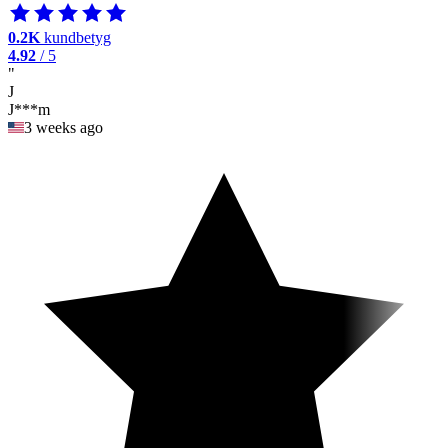
0.2K
kundbetyg
4.92
/ 5
"
J
J***m
3 weeks ago