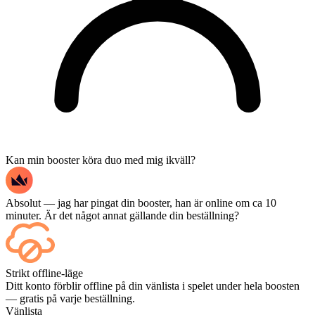
Kan min booster köra duo med mig ikväll?
Absolut — jag har pingat din booster, han är online om ca 10
minuter. Är det något annat gällande din beställning?
Japp – varje match visas på din kontrollpanel så fort den är avslutad,
Strikt offline-läge
och om du vill se själva matcherna kan du lägga till Streaming i
Ditt konto förblir offline på din vänlista i spelet under hela boosten
kassan.
— gratis på varje beställning.
Vänlista