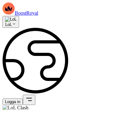
BoostRoyal
LoL
Logga in