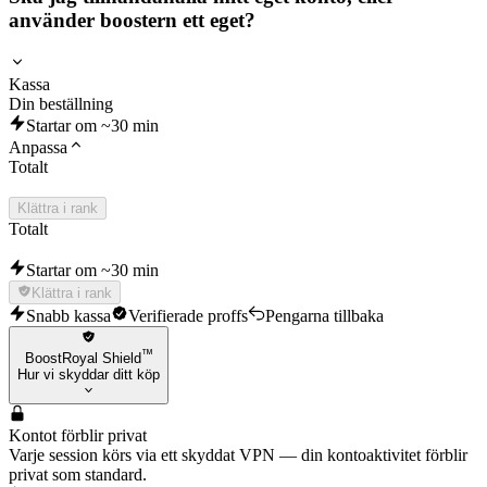
använder boostern ett eget?
Kassa
Din beställning
Startar om ~30 min
Anpassa
Totalt
Klättra i rank
Totalt
Startar om ~30 min
Klättra i rank
Snabb kassa
Verifierade proffs
Pengarna tillbaka
™
BoostRoyal Shield
Hur vi skyddar ditt köp
Kontot förblir privat
Varje session körs via ett skyddat VPN — din kontoaktivitet förblir
privat som standard.