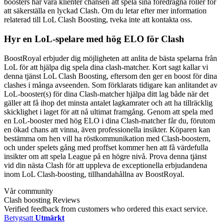
boosters har våra klienter chansen att spela sina föredragna roller för
att säkerställa en lyckad Clash. Om du letar efter mer information
relaterad till LoL Clash Boosting, tveka inte att kontakta oss.
Hyr en LoL-spelare med hög ELO för Clash
BoostRoyal erbjuder dig möjligheten att anlita de bästa spelarna från
LoL för att hjälpa dig spela dina clash-matcher. Kort sagt kallar vi
denna tjänst LoL Clash Boosting, eftersom den ger en boost för dina
clashes i många avseenden. Som förklarats tidigare kan anlitandet av
LoL-booster(s) för dina Clash-matcher hjälpa ditt lag både när det
gäller att få ihop det minsta antalet lagkamrater och att ha tillräcklig
skicklighet i laget för att nå ultimat framgång. Genom att spela med
en LoL-booster med hög ELO i dina Clash-matcher får du, förutom
en ökad chans att vinna, även professionella insikter. Köparen kan
bestämma om hen vill ha röstkommunikation med Clash-boostern,
och under spelets gång med proffset kommer hen att få värdefulla
insikter om att spela League på en högre nivå. Prova denna tjänst
vid din nästa Clash för att uppleva de exceptionella erbjudandena
inom LoL Clash-boosting, tillhandahållna av BoostRoyal.
Vår community
Clash boosting Reviews
Verified feedback from customers who ordered this exact service.
Betygsatt
Utmärkt