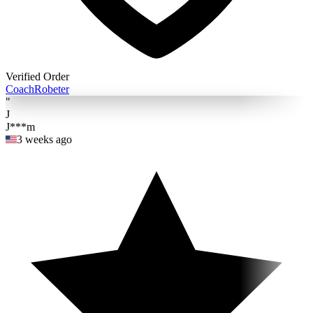
Verified Order
Coach
Robeter
"
J
J***m
3 weeks ago