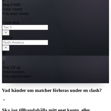
4
Steg 01
Mål
Antal vinster
Välj antal vinster
Clash-nivå
Server
2
Steg 02
Lag
Antal boosters
Välj antal boosters
Vad händer om matcher förloras under en clash?
Ska jag tillhandahålla mitt eget konto, eller