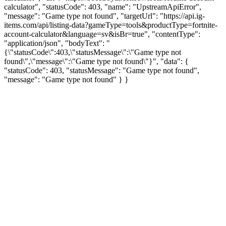
calculator", "statusCode": 403, "name": "UpstreamApiError",
"message": "Game type not found", "targetUrl": "https://api.ig-
items.com/api/listing-data?gameType=tools&productType=fortnite-
account-calculator&language=sv&isBr=true", "contentType":
"application/json", "bodyText": "
{\"statusCode\":403,\"statusMessage\":\"Game type not
found\",\"message\":\"Game type not found\"}", "data": {
"statusCode": 403, "statusMessage": "Game type not found",
"message": "Game type not found" } }