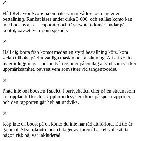
✓
Håll Behavior Score på en hälsosam nivå före och under en
beställning. Rankat låses under cirka 3 000, och ett låst konto kan
inte boostas alls — rapporter och Overwatch-domar landar på
kontot, oavsett vem som spelade.
✓
Håll dig borta från kontot medan en styrd beställning körs, kom
sedan tillbaka på din vanliga maskin och anslutning. Att ett konto
byter inloggningar mellan två regioner på en dag är vad som väcker
uppmärksamhet, oavsett vem som sitter vid tangentbordet.
✕
Prata inte om boosten i spelet, i partychatten eller på en stream som
är kopplad till kontot. Uppförandesystem körs på spelarrapporter,
och den rapporten går helt att undvika.
✕
Köp inte en boost på ett konto du inte har råd att förlora. Ett tio år
gammalt Steam-konto med ett lager av föremål är fel ställe att ta
någon risk på, vår inkluderad.