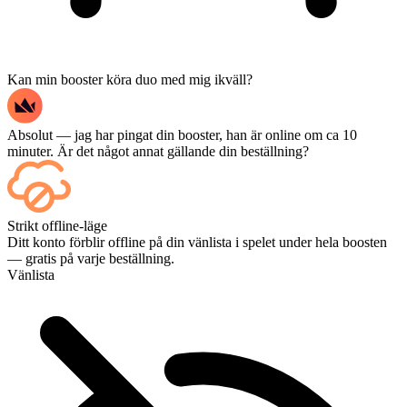
Kan min booster köra duo med mig ikväll?
Absolut — jag har pingat din booster, han är online om ca 10
minuter. Är det något annat gällande din beställning?
Japp – varje match visas på din kontrollpanel så fort den är avslutad,
Strikt offline-läge
och om du vill se själva matcherna kan du lägga till Streaming i
Ditt konto förblir offline på din vänlista i spelet under hela boosten
kassan.
— gratis på varje beställning.
Vänlista