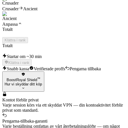
Crusader
Ancient
Anpassa
Totalt
Klättra i rank
Totalt
Startar om ~30 min
Klättra i rank
Snabb kassa
Verifierade proffs
Pengarna tillbaka
™
BoostRoyal Shield
Hur vi skyddar ditt köp
Kontot förblir privat
Varje session körs via ett skyddat VPN — din kontoaktivitet förblir
privat som standard.
Pengarna-tillbaka-garanti
Varje beställning omfattas av vårt återbetalningslöfte — om något