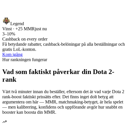
Legend
Vinst · +25 MMR
just nu
3–10%
Cashback on every order
Få betydande rabatter, cashback-belöningar på alla beställningar och
gratis LoL-konton.
Kom igång
Hur rankningen fungerar
Vad som faktiskt påverkar din Dota 2-
rank
Värt två minuter innan du beställer, eftersom det är vad varje Dota 2
rank-boost faktiskt prissätts efter. Det finns inget dolt betyg att
argumentera om här — MMR, matchmaking-betyget, är hela spelet
— men kalibrering, konfidens och uppförande avgör hur snabbt en
booster kan boosta din MMR.