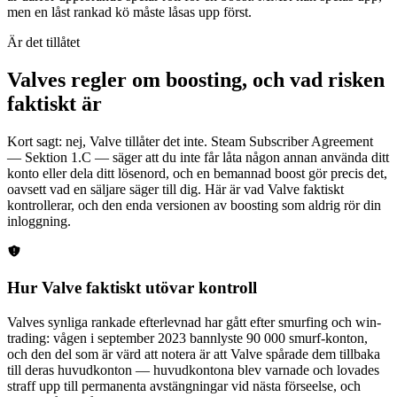
men en låst rankad kö måste låsas upp först.
Är det tillåtet
Valves regler om boosting, och vad risken
faktiskt är
Kort sagt: nej, Valve tillåter det inte. Steam Subscriber Agreement
— Sektion 1.C — säger att du inte får låta någon annan använda ditt
konto eller dela ditt lösenord, och en bemannad boost gör precis det,
oavsett vad en säljare säger till dig. Här är vad Valve faktiskt
kontrollerar, och den enda versionen av boosting som aldrig rör din
inloggning.
Hur Valve faktiskt utövar kontroll
Valves synliga rankade efterlevnad har gått efter smurfing och win-
trading: vågen i september 2023 bannlyste 90 000 smurf-konton,
och den del som är värd att notera är att Valve spårade dem tillbaka
till deras huvudkonton — huvudkontona blev varnade och lovades
straff upp till permanenta avstängningar vid nästa förseelse, och