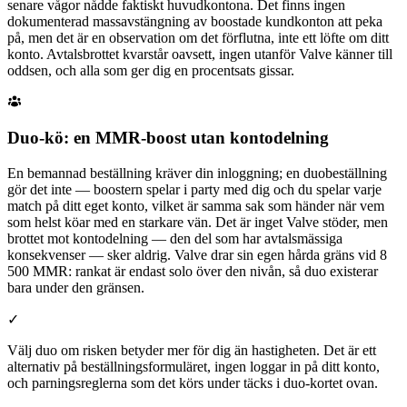
senare vågor nådde faktiskt huvudkontona. Det finns ingen
dokumenterad massavstängning av boostade kundkonton att peka
på, men det är en observation om det förflutna, inte ett löfte om ditt
konto. Avtalsbrottet kvarstår oavsett, ingen utanför Valve känner till
oddsen, och alla som ger dig en procentsats gissar.
Duo-kö: en MMR-boost utan kontodelning
En bemannad beställning kräver din inloggning; en duobeställning
gör det inte — boostern spelar i party med dig och du spelar varje
match på ditt eget konto, vilket är samma sak som händer när vem
som helst köar med en starkare vän. Det är inget Valve stöder, men
brottet mot kontodelning — den del som har avtalsmässiga
konsekvenser — sker aldrig. Valve drar sin egen hårda gräns vid 8
500 MMR: rankat är endast solo över den nivån, så duo existerar
bara under den gränsen.
✓
Välj duo om risken betyder mer för dig än hastigheten. Det är ett
alternativ på beställningsformuläret, ingen loggar in på ditt konto,
och parningsreglerna som det körs under täcks i duo-kortet ovan.