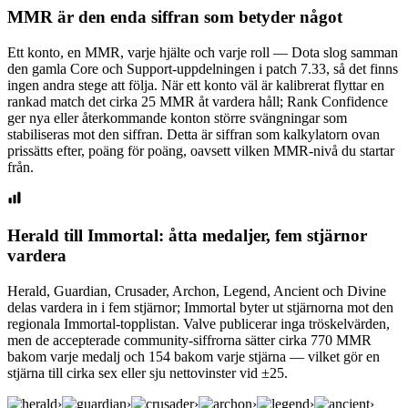
MMR är den enda siffran som betyder något
Ett konto, en MMR, varje hjälte och varje roll — Dota slog samman
den gamla Core och Support-uppdelningen i patch 7.33, så det finns
ingen andra stege att följa. När ett konto väl är kalibrerat flyttar en
rankad match det cirka 25 MMR åt vardera håll; Rank Confidence
ger nya eller återkommande konton större svängningar som
stabiliseras mot den siffran. Detta är siffran som kalkylatorn ovan
prissätts efter, poäng för poäng, oavsett vilken MMR-nivå du startar
från.
Herald till Immortal: åtta medaljer, fem stjärnor
vardera
Herald, Guardian, Crusader, Archon, Legend, Ancient och Divine
delas vardera in i fem stjärnor; Immortal byter ut stjärnorna mot den
regionala Immortal-topplistan. Valve publicerar inga tröskelvärden,
men de accepterade community-siffrorna sätter cirka 770 MMR
bakom varje medalj och 154 bakom varje stjärna — vilket gör en
stjärna till cirka sex eller sju nettovinster vid ±25.
›
›
›
›
›
›