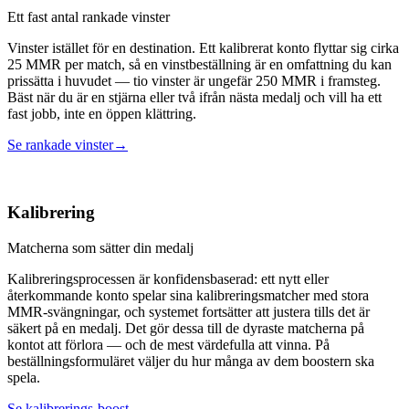
Ett fast antal rankade vinster
Vinster istället för en destination. Ett kalibrerat konto flyttar sig cirka
25 MMR per match, så en vinstbeställning är en omfattning du kan
prissätta i huvudet — tio vinster är ungefär 250 MMR i framsteg.
Bäst när du är en stjärna eller två ifrån nästa medalj och vill ha ett
fast jobb, inte en öppen klättring.
Se rankade vinster
→
Kalibrering
Matcherna som sätter din medalj
Kalibreringsprocessen är konfidensbaserad: ett nytt eller
återkommande konto spelar sina kalibreringsmatcher med stora
MMR-svängningar, och systemet fortsätter att justera tills det är
säkert på en medalj. Det gör dessa till de dyraste matcherna på
kontot att förlora — och de mest värdefulla att vinna. På
beställningsformuläret väljer du hur många av dem boostern ska
spela.
Se kalibrerings-boost
→