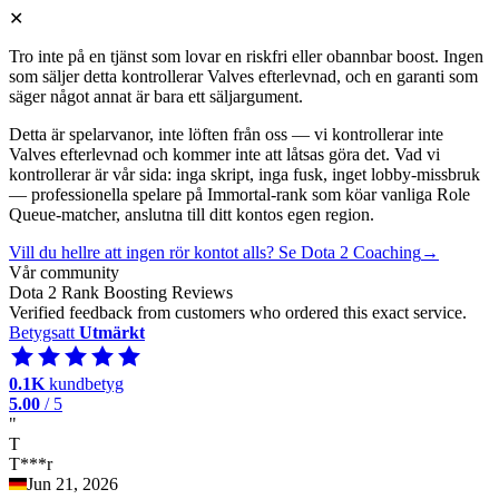
✕
Tro inte på en tjänst som lovar en riskfri eller obannbar boost. Ingen
som säljer detta kontrollerar Valves efterlevnad, och en garanti som
säger något annat är bara ett säljargument.
Detta är spelarvanor, inte löften från oss — vi kontrollerar inte
Valves efterlevnad och kommer inte att låtsas göra det. Vad vi
kontrollerar är vår sida: inga skript, inga fusk, inget lobby-missbruk
— professionella spelare på Immortal-rank som köar vanliga Role
Queue-matcher, anslutna till ditt kontos egen region.
Vill du hellre att ingen rör kontot alls? Se Dota 2 Coaching
→
Vår community
Dota 2 Rank Boosting Reviews
Verified feedback from customers who ordered this exact service.
Betygsatt
Utmärkt
0.1K
kundbetyg
5.00
/ 5
"
T
T***r
Jun 21, 2026