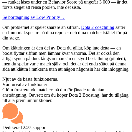
— rankat låses under en Behavior Score på ungefär 3 000 — är det
första steget att rensa poolen, inte det sista.
Se borttagning av Low Priority
→
Om problemet är spelet snarare än siffran,
Dota 2-coachning
sätter
en Immortal-spelare på dina repriser och dina matcher istället för på
din stege.
Om klättringen är den del av Dota du gillar, köp inte detta — en
boost flyttar siffran men lämnar kvar vanorna. Det är också den
ärliga synen på duo: långsammare än en styrd beställning (piloted),
men du spelar varje match själv, och det är det enda sättet på denna
sida att klättra i rankerna utan att någon någonsin har din inloggning.
Njut av de bästa funktionerna.
Vårt urval av funktioner
Glöm frustrerande matcher; nå din förtjänade rank utan
ansträngning. Oavsett om du köper Dota 2 Boosting, har du tillgång
till alla premiumfunktioner.
Dedikerad 24/7-support