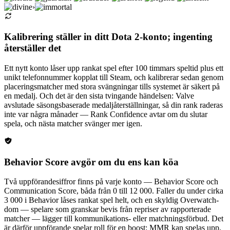
›
Kalibrering ställer in ditt Dota 2-konto; ingenting
återställer det
Ett nytt konto låser upp rankat spel efter 100 timmars speltid plus ett
unikt telefonnummer kopplat till Steam, och kalibrerar sedan genom
placeringsmatcher med stora svängningar tills systemet är säkert på
en medalj. Och det är den sista tvingande händelsen: Valve
avslutade säsongsbaserade medaljåterställningar, så din rank raderas
inte var några månader — Rank Confidence avtar om du slutar
spela, och nästa matcher svänger mer igen.
Behavior Score avgör om du ens kan köa
Två uppförandesiffror finns på varje konto — Behavior Score och
Communication Score, båda från 0 till 12 000. Faller du under cirka
3 000 i Behavior låses rankat spel helt, och en skyldig Overwatch-
dom — spelare som granskar bevis från repriser av rapporterade
matcher — lägger till kommunikations- eller matchningsförbud. Det
är därför uppförande spelar roll för en boost: MMR kan spelas upp,