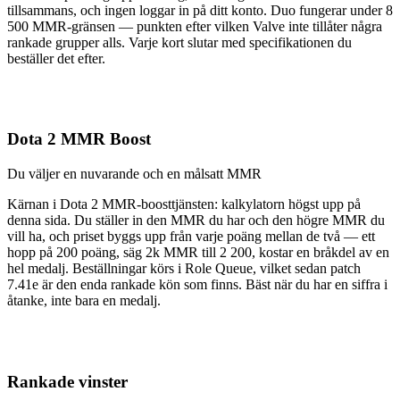
tillsammans, och ingen loggar in på ditt konto. Duo fungerar under 8
500 MMR-gränsen — punkten efter vilken Valve inte tillåter några
rankade grupper alls. Varje kort slutar med specifikationen du
beställer det efter.
Dota 2 MMR Boost
Du väljer en nuvarande och en målsatt MMR
Kärnan i Dota 2 MMR-boosttjänsten: kalkylatorn högst upp på
denna sida. Du ställer in den MMR du har och den högre MMR du
vill ha, och priset byggs upp från varje poäng mellan de två — ett
hopp på 200 poäng, säg 2k MMR till 2 200, kostar en bråkdel av en
hel medalj. Beställningar körs i Role Queue, vilket sedan patch
7.41e är den enda rankade kön som finns. Bäst när du har en siffra i
åtanke, inte bara en medalj.
Rankade vinster