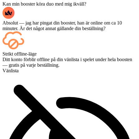
Kan min booster köra duo med mig ikväll?
Absolut — jag har pingat din booster, han är online om ca 10
minuter. Är det något annat gällande din beställning?
Japp – varje match visas på din kontrollpanel så fort den är avslutad,
Strikt offline-läge
och om du vill se själva matcherna kan du lägga till Streaming i
Ditt konto förblir offline på din vänlista i spelet under hela boosten
kassan.
— gratis på varje beställning.
Vänlista