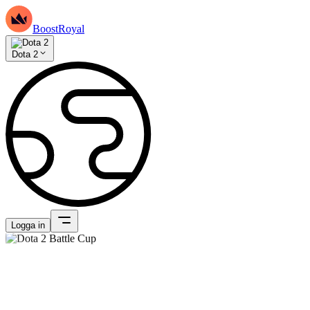
BoostRoyal
Dota 2
Logga in