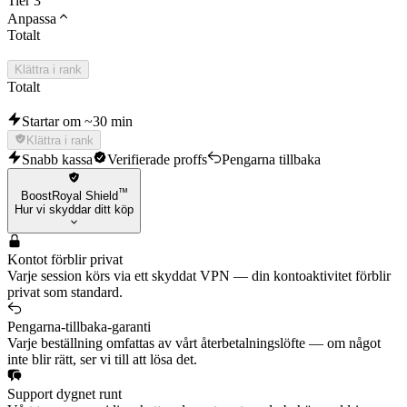
Tier 3
Anpassa
Totalt
Klättra i rank
Totalt
Startar om ~30 min
Klättra i rank
Snabb kassa
Verifierade proffs
Pengarna tillbaka
™
BoostRoyal Shield
Hur vi skyddar ditt köp
Kontot förblir privat
Varje session körs via ett skyddat VPN — din kontoaktivitet förblir
privat som standard.
Pengarna-tillbaka-garanti
Varje beställning omfattas av vårt återbetalningslöfte — om något
inte blir rätt, ser vi till att lösa det.
Support dygnet runt