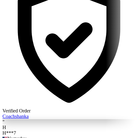
Verified Order
Coach
shanka
"
H
H***7