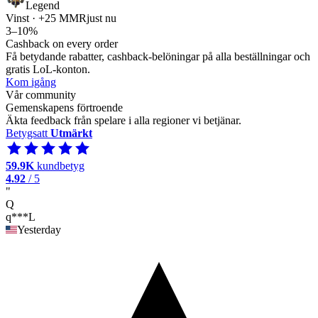
Legend
Vinst · +25 MMR
just nu
3–10%
Cashback on every order
Få betydande rabatter, cashback-belöningar på alla beställningar och
gratis LoL-konton.
Kom igång
Vår community
Gemenskapens förtroende
Äkta feedback från spelare i alla regioner vi betjänar.
Betygsatt
Utmärkt
59.9K
kundbetyg
4.92
/ 5
"
Q
q***L
Yesterday