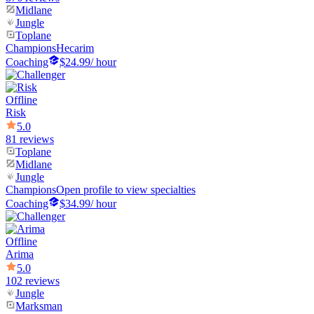
Midlane
Jungle
Toplane
Champions
Hecarim
Coaching
$24.99
/ hour
Offline
Risk
5.0
81 reviews
Toplane
Midlane
Jungle
Champions
Open profile to view specialties
Coaching
$34.99
/ hour
Offline
Arima
5.0
102 reviews
Jungle
Marksman