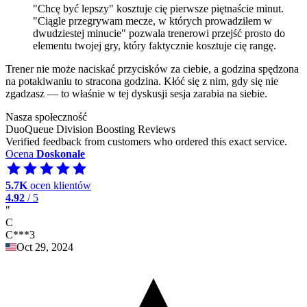
"Chcę być lepszy" kosztuje cię pierwsze piętnaście minut.
"Ciągle przegrywam mecze, w których prowadziłem w
dwudziestej minucie" pozwala trenerowi przejść prosto do
elementu twojej gry, który faktycznie kosztuje cię rangę.
Trener nie może naciskać przycisków za ciebie, a godzina spędzona
na potakiwaniu to stracona godzina. Kłóć się z nim, gdy się nie
zgadzasz — to właśnie w tej dyskusji sesja zarabia na siebie.
Nasza społeczność
DuoQueue Division Boosting Reviews
Verified feedback from customers who ordered this exact service.
Ocena
Doskonale
5.7K
ocen klientów
4.92
/ 5
"
C
C***3
Oct 29, 2024