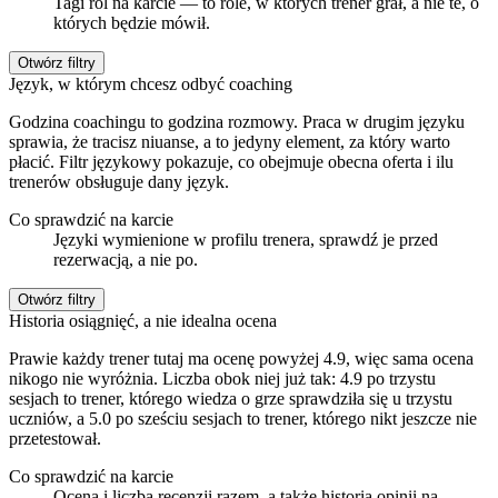
Tagi ról na karcie — to role, w których trener grał, a nie te, o
których będzie mówił.
Otwórz filtry
Język, w którym chcesz odbyć coaching
Godzina coachingu to godzina rozmowy. Praca w drugim języku
sprawia, że tracisz niuanse, a to jedyny element, za który warto
płacić. Filtr językowy pokazuje, co obejmuje obecna oferta i ilu
trenerów obsługuje dany język.
Co sprawdzić na karcie
Języki wymienione w profilu trenera, sprawdź je przed
rezerwacją, a nie po.
Otwórz filtry
Historia osiągnięć, a nie idealna ocena
Prawie każdy trener tutaj ma ocenę powyżej 4.9, więc sama ocena
nikogo nie wyróżnia. Liczba obok niej już tak: 4.9 po trzystu
sesjach to trener, którego wiedza o grze sprawdziła się u trzystu
uczniów, a 5.0 po sześciu sesjach to trener, którego nikt jeszcze nie
przetestował.
Co sprawdzić na karcie
Ocena i liczba recenzji razem, a także historia opinii na