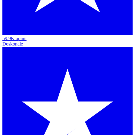
59.9K opinii
Doskonale