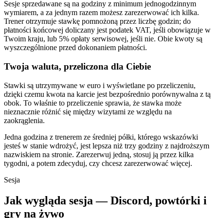
Sesje sprzedawane są na godziny z minimum jednogodzinnym
wymiarem, a za jednym razem możesz zarezerwować ich kilka.
Trener otrzymuje stawkę pomnożoną przez liczbę godzin; do
płatności końcowej doliczany jest podatek VAT, jeśli obowiązuje w
Twoim kraju, lub 5% opłaty serwisowej, jeśli nie. Obie kwoty są
wyszczególnione przed dokonaniem płatności.
Twoja waluta, przeliczona dla Ciebie
Stawki są utrzymywane w euro i wyświetlane po przeliczeniu,
dzięki czemu kwota na karcie jest bezpośrednio porównywalna z tą
obok. To właśnie to przeliczenie sprawia, że stawka może
nieznacznie różnić się między wizytami ze względu na
zaokrąglenia.
Jedna godzina z trenerem ze średniej półki, którego wskazówki
jesteś w stanie wdrożyć, jest lepsza niż trzy godziny z najdroższym
nazwiskiem na stronie. Zarezerwuj jedną, stosuj ją przez kilka
tygodni, a potem zdecyduj, czy chcesz zarezerwować więcej.
Sesja
Jak wygląda sesja — Discord, powtórki i
gry na żywo