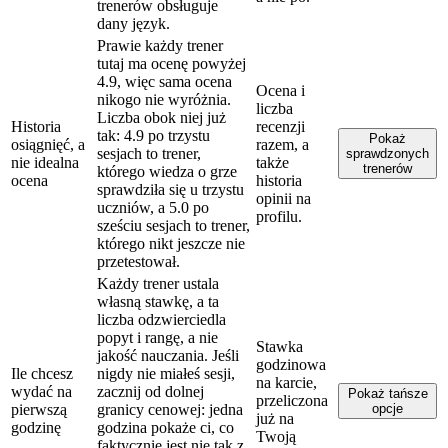
trenerów obsługuje
dany język.
Prawie każdy trener
tutaj ma ocenę powyżej
4.9, więc sama ocena
Ocena i
nikogo nie wyróżnia.
liczba
Liczba obok niej już
Historia
recenzji
tak: 4.9 po trzystu
Pokaż
osiągnięć, a
razem, a
sesjach to trener,
sprawdzonych
nie idealna
także
trenerów
którego wiedza o grze
ocena
historia
sprawdziła się u trzystu
opinii na
uczniów, a 5.0 po
profilu.
sześciu sesjach to trener,
którego nikt jeszcze nie
przetestował.
Każdy trener ustala
własną stawkę, a ta
liczba odzwierciedla
popyt i rangę, a nie
Stawka
jakość nauczania. Jeśli
godzinowa
Ile chcesz
nigdy nie miałeś sesji,
na karcie,
wydać na
zacznij od dolnej
Pokaż tańsze
przeliczona
pierwszą
granicy cenowej: jedna
opcje
już na
godzinę
godzina pokaże ci, co
Twoją
faktycznie jest nie tak z