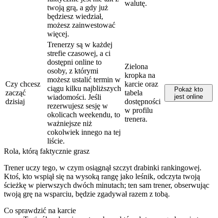
walutę.
twoją grą, a gdy już
będziesz wiedział,
możesz zainwestować
więcej.
Trenerzy są w każdej
strefie czasowej, a ci
dostępni online to
Zielona
osoby, z którymi
kropka na
możesz ustalić termin w
Czy chcesz
karcie oraz
ciągu kilku najbliższych
Pokaż kto
zacząć
tabela
wiadomości. Jeśli
jest online
dzisiaj
dostępności
rezerwujesz sesję w
w profilu
okolicach weekendu, to
trenera.
ważniejsze niż
cokolwiek innego na tej
liście.
Rola, którą faktycznie grasz
Trener uczy tego, w czym osiągnął szczyt drabinki rankingowej.
Ktoś, kto wspiął się na wysoką rangę jako leśnik, odczyta twoją
ścieżkę w pierwszych dwóch minutach; ten sam trener, obserwując
twoją grę na wsparciu, będzie zgadywał razem z tobą.
Co sprawdzić na karcie