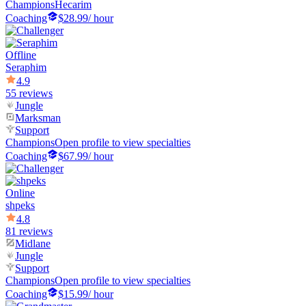
Champions
Hecarim
Coaching
$28.99
/ hour
Offline
Seraphim
4.9
55 reviews
Jungle
Marksman
Support
Champions
Open profile to view specialties
Coaching
$67.99
/ hour
Online
shpeks
4.8
81 reviews
Midlane
Jungle
Support
Champions
Open profile to view specialties
Coaching
$15.99
/ hour