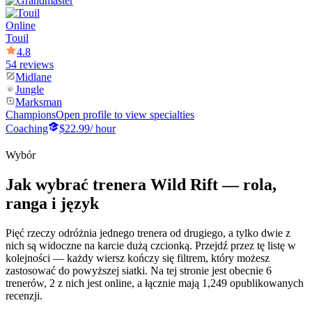
Online
Touil
4.8
54 reviews
Midlane
Jungle
Marksman
Champions
Open profile to view specialties
Coaching
$22.99
/ hour
Wybór
Jak wybrać trenera Wild Rift — rola,
ranga i język
Pięć rzeczy odróżnia jednego trenera od drugiego, a tylko dwie z
nich są widoczne na karcie dużą czcionką. Przejdź przez tę listę w
kolejności — każdy wiersz kończy się filtrem, który możesz
zastosować do powyższej siatki. Na tej stronie jest obecnie 6
trenerów, 2 z nich jest online, a łącznie mają 1,249 opublikowanych
recenzji.