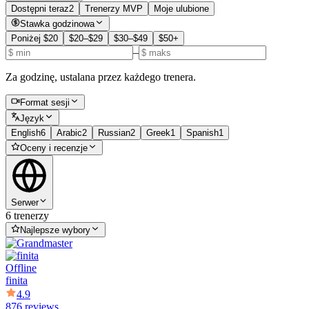
Dostępni teraz
2
Trenerzy MVP
Moje ulubione
Stawka godzinowa
Poniżej $20
$20–$29
$30–$49
$50+
–
Za godzinę, ustalana przez każdego trenera.
Format sesji
Język
English
6
Arabic
2
Russian
2
Greek
1
Spanish
1
Oceny i recenzje
Serwer
6 trenerzy
Najlepsze wybory
Offline
finita
4.9
876 reviews