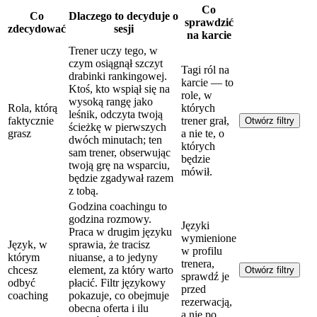
Co
Co
Dlaczego to decyduje o
sprawdzić
zdecydować
sesji
na karcie
Trener uczy tego, w
czym osiągnął szczyt
Tagi ról na
drabinki rankingowej.
karcie — to
Ktoś, kto wspiął się na
role, w
wysoką rangę jako
Rola, którą
których
leśnik, odczyta twoją
faktycznie
trener grał,
Otwórz filtry
ścieżkę w pierwszych
grasz
a nie te, o
dwóch minutach; ten
których
sam trener, obserwując
będzie
twoją grę na wsparciu,
mówił.
będzie zgadywał razem
z tobą.
Godzina coachingu to
godzina rozmowy.
Języki
Praca w drugim języku
wymienione
Język, w
sprawia, że tracisz
w profilu
którym
niuanse, a to jedyny
trenera,
chcesz
element, za który warto
Otwórz filtry
sprawdź je
odbyć
płacić. Filtr językowy
przed
coaching
pokazuje, co obejmuje
rezerwacją,
obecna oferta i ilu
a nie po.