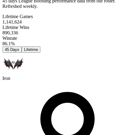
45 days League Boosting performance data from our roster.
Refreshed weekly.
Lifetime Games
1,141,624
Lifetime Wins
890,336
Winrate
86.1%
45 Days
Lifetime
Iron