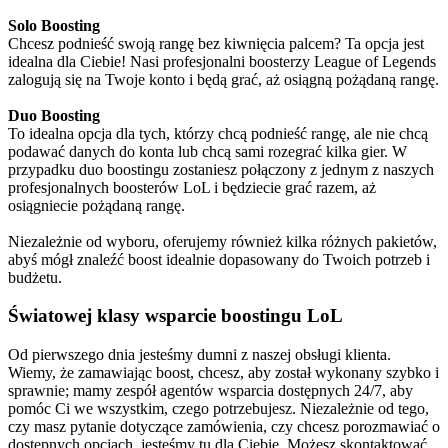
Solo Boosting
Chcesz podnieść swoją rangę bez kiwnięcia palcem? Ta opcja jest
idealna dla Ciebie! Nasi profesjonalni boosterzy League of Legends
zalogują się na Twoje konto i będą grać, aż osiągną pożądaną rangę.
Duo Boosting
To idealna opcja dla tych, którzy chcą podnieść rangę, ale nie chcą
podawać danych do konta lub chcą sami rozegrać kilka gier. W
przypadku duo boostingu zostaniesz połączony z jednym z naszych
profesjonalnych boosterów LoL i będziecie grać razem, aż
osiągniecie pożądaną rangę.
Niezależnie od wyboru, oferujemy również kilka różnych pakietów,
abyś mógł znaleźć boost idealnie dopasowany do Twoich potrzeb i
budżetu.
Światowej klasy wsparcie boostingu LoL
Od pierwszego dnia jesteśmy dumni z naszej obsługi klienta.
Wiemy, że zamawiając boost, chcesz, aby został wykonany szybko i
sprawnie; mamy zespół agentów wsparcia dostępnych 24/7, aby
pomóc Ci we wszystkim, czego potrzebujesz. Niezależnie od tego,
czy masz pytanie dotyczące zamówienia, czy chcesz porozmawiać o
dostępnych opcjach, jesteśmy tu dla Ciebie. Możesz skontaktować