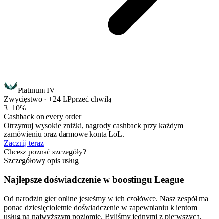
Platinum IV
Zwycięstwo · +24 LP
przed chwilą
3–10%
Cashback on every order
Otrzymuj wysokie zniżki, nagrody cashback przy każdym
zamówieniu oraz darmowe konta LoL.
Zacznij teraz
Chcesz poznać szczegóły?
Szczegółowy opis usług
Najlepsze doświadczenie w boostingu League
Od narodzin gier online jesteśmy w ich czołówce. Nasz zespół ma
ponad dziesięcioletnie doświadczenie w zapewnianiu klientom
usług na najwyższym poziomie. Byliśmy jednymi z pierwszych,