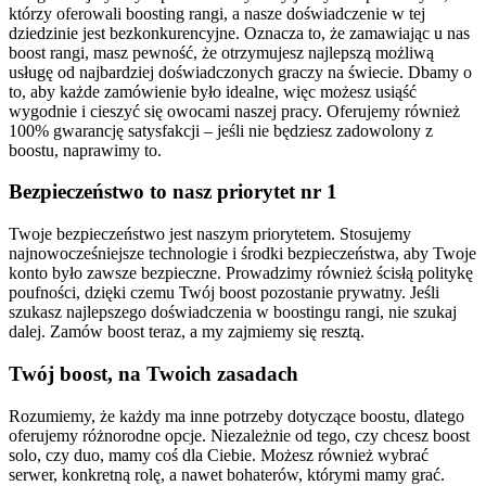
którzy oferowali boosting rangi, a nasze doświadczenie w tej
dziedzinie jest bezkonkurencyjne. Oznacza to, że zamawiając u nas
boost rangi, masz pewność, że otrzymujesz najlepszą możliwą
usługę od najbardziej doświadczonych graczy na świecie. Dbamy o
to, aby każde zamówienie było idealne, więc możesz usiąść
wygodnie i cieszyć się owocami naszej pracy. Oferujemy również
100% gwarancję satysfakcji – jeśli nie będziesz zadowolony z
boostu, naprawimy to.
Bezpieczeństwo to nasz priorytet nr 1
Twoje bezpieczeństwo jest naszym priorytetem. Stosujemy
najnowocześniejsze technologie i środki bezpieczeństwa, aby Twoje
konto było zawsze bezpieczne. Prowadzimy również ścisłą politykę
poufności, dzięki czemu Twój boost pozostanie prywatny. Jeśli
szukasz najlepszego doświadczenia w boostingu rangi, nie szukaj
dalej. Zamów boost teraz, a my zajmiemy się resztą.
Twój boost, na Twoich zasadach
Rozumiemy, że każdy ma inne potrzeby dotyczące boostu, dlatego
oferujemy różnorodne opcje. Niezależnie od tego, czy chcesz boost
solo, czy duo, mamy coś dla Ciebie. Możesz również wybrać
serwer, konkretną rolę, a nawet bohaterów, którymi mamy grać.