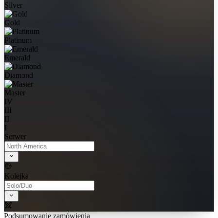
Silver
Gold
Platinum
Emerald
Diamond
Master
IV
III
II
I
Serwer
Kolejka
Podsumowanie zamówienia