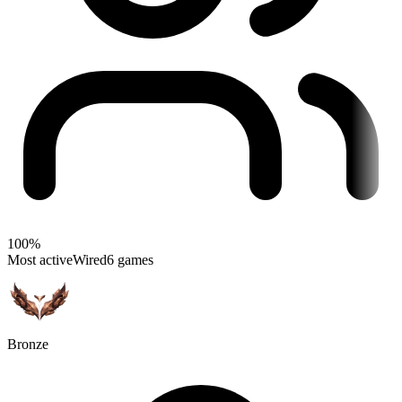
100%
Most active
Wired
6 games
Bronze