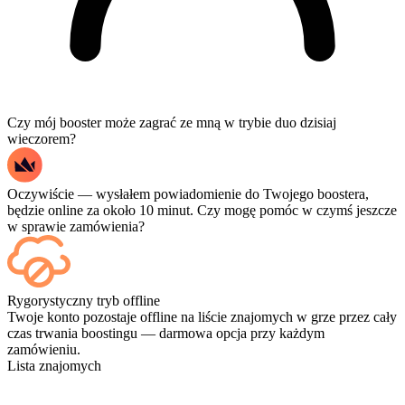
Czy mój booster może zagrać ze mną w trybie duo dzisiaj
wieczorem?
Oczywiście — wysłałem powiadomienie do Twojego boostera,
będzie online za około 10 minut. Czy mogę pomóc w czymś jeszcze
w sprawie zamówienia?
Tak — każdy mecz pojawia się w Twoim panelu zaraz po
Rygorystyczny tryb offline
zakończeniu, a jeśli chcesz oglądać same rozgrywki, dodaj
Twoje konto pozostaje offline na liście znajomych w grze przez cały
Streaming przy kasie.
czas trwania boostingu — darmowa opcja przy każdym
zamówieniu.
Lista znajomych