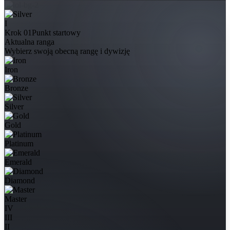
I
Krok 01
Punkt startowy
Aktualna ranga
Wybierz swoją obecną rangę i dywizję
Iron
Bronze
Silver
Gold
Platinum
Emerald
Diamond
Master
IV
III
II