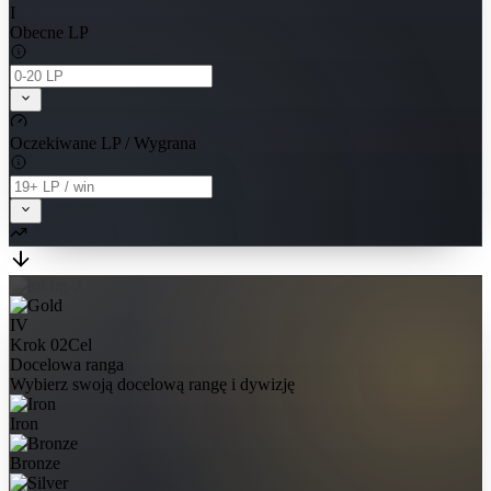
I
Obecne LP
Oczekiwane LP / Wygrana
IV
Krok 02
Cel
Docelowa ranga
Wybierz swoją docelową rangę i dywizję
Iron
Bronze