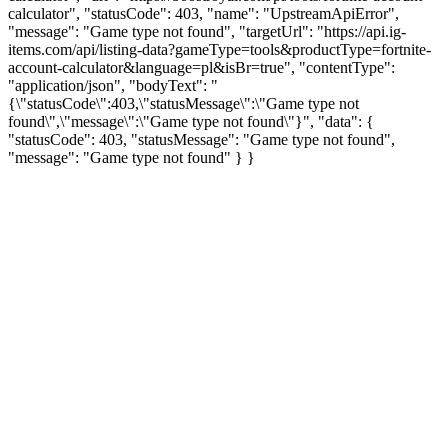
calculator", "statusCode": 403, "name": "UpstreamApiError",
"message": "Game type not found", "targetUrl": "https://api.ig-
items.com/api/listing-data?gameType=tools&productType=fortnite-
account-calculator&language=pl&isBr=true", "contentType":
"application/json", "bodyText": "
{\"statusCode\":403,\"statusMessage\":\"Game type not
found\",\"message\":\"Game type not found\"}", "data": {
"statusCode": 403, "statusMessage": "Game type not found",
"message": "Game type not found" } }