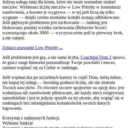
Jedyna usługa tutaj dla konta, które nie może normalnie szukać
meczów. Wybierasz liczbę meczów w Low Priority w formularzu
zamówienia, a booster je wygrywa — w tej puli liczą się tylko
wygrane — dzięki czemu normalne kolejki zostają odblokowane.
Jeśli głębszym problemem jest zachowanie — ranking jest
blokowany poniżej wyniku zachowania (Behavior Score)
wynoszącego około 3000 — wyczyszczenie puli to pierwszy krok,
a nie ostatni.
Zobacz usuwanie Low Priority
→
Jeśli problemem jest gra, a nie sama liczba,
Coaching Dota 2
sprawi,
że gracz rangi Immortal przeanalizuje Twoje powtórki i mecze,
zamiast wspinać się za Ciebie w rankingu.
Jeśli wspinaczka po szczeblach kariery to część Dota, którą lubisz,
nie kupuj tej usługi — boosting podnosi liczbę, ale nie zmienia
Twoich nawyków. To również szczere spojrzenie na opcję duo: jest
wolniejsza niż zamówienie pilotowane, ale każdy mecz rozgrywasz
samodzielnie i jest to jedyny sposób na tej stronie, aby wspiąć się w
rankingach bez udostępniania komukolwiek swoich danych
logowania.
Korzystaj z najlepszych funkcji.
Wybrane funkcje