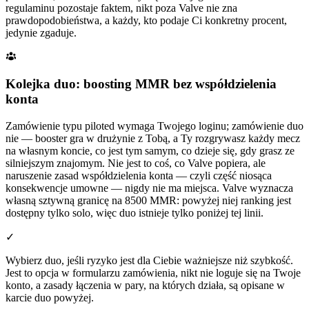
regulaminu pozostaje faktem, nikt poza Valve nie zna
prawdopodobieństwa, a każdy, kto podaje Ci konkretny procent,
jedynie zgaduje.
Kolejka duo: boosting MMR bez współdzielenia
konta
Zamówienie typu piloted wymaga Twojego loginu; zamówienie duo
nie — booster gra w drużynie z Tobą, a Ty rozgrywasz każdy mecz
na własnym koncie, co jest tym samym, co dzieje się, gdy grasz ze
silniejszym znajomym. Nie jest to coś, co Valve popiera, ale
naruszenie zasad współdzielenia konta — czyli część niosąca
konsekwencje umowne — nigdy nie ma miejsca. Valve wyznacza
własną sztywną granicę na 8500 MMR: powyżej niej ranking jest
dostępny tylko solo, więc duo istnieje tylko poniżej tej linii.
✓
Wybierz duo, jeśli ryzyko jest dla Ciebie ważniejsze niż szybkość.
Jest to opcja w formularzu zamówienia, nikt nie loguje się na Twoje
konto, a zasady łączenia w pary, na których działa, są opisane w
karcie duo powyżej.