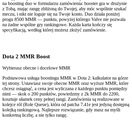
na boosting duo w formularzu zamówienia: booster gra w drużynie
z Tobą, mając rangę zbliżoną do Twojej, aby móc wspólnie szukać
meczu, i nikt nie loguje się na Twoje konto. Duo działa poniżej
progu 8500 MMR — punktu, powyżej którego Valve nie pozwala
na żadne wspólne gry rankingowe. Każda karta kończy się
specyfikacją, według której możesz złożyć zamówienie.
Dota 2 MMR Boost
Wybierasz obecne i docelowe MMR
Podstawowa usługa boostingu MMR w Dota 2: kalkulator na górze
tej strony. Ustawiasz swoje obecne MMR oraz wyższe MMR, które
chcesz osiągnąć, a cena jest wyliczana z każdego punktu pomiędzy
nimi — skok o 200 punktów, powiedzmy z 2k MMR do 2200,
kosztuje ułamek ceny pełnej rangi. Zamówienia są realizowane w
kolejce ról (Role Queue), która od patcha 7.41e jest jedyną dostępną
kolejką rankingową. Najlepsze rozwiązanie, gdy masz na myśli
konkretną liczbę, a nie tylko rangę.