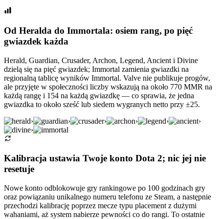
Od Heralda do Immortala: osiem rang, po pięć
gwiazdek każda
Herald, Guardian, Crusader, Archon, Legend, Ancient i Divine
dzielą się na pięć gwiazdek; Immortal zamienia gwiazdki na
regionalną tablicę wyników Immortal. Valve nie publikuje progów,
ale przyjęte w społeczności liczby wskazują na około 770 MMR na
każdą rangę i 154 na każdą gwiazdkę — co sprawia, że jedna
gwiazdka to około sześć lub siedem wygranych netto przy ±25.
›
›
›
›
›
›
›
Kalibracja ustawia Twoje konto Dota 2; nic jej nie
resetuje
Nowe konto odblokowuje gry rankingowe po 100 godzinach gry
oraz powiązaniu unikalnego numeru telefonu ze Steam, a następnie
przechodzi kalibrację poprzez mecze typu placement z dużymi
wahaniami, aż system nabierze pewności co do rangi. To ostatnie