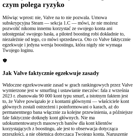
czym polega ryzyko
Mówiąc wprost: nie, Valve na to nie pozwala. Umowa
subskrypcyjna Steam — sekcja 1.C — mówi, że nie możesz
pozwolić nikomu innemu korzystać ze swojego konta ani
udostępniać swojego hasła, a piloted boosting robi dokładnie to,
niezależnie od tego, co mówi sprzedawca. Oto co Valve faktycznie
egzekwuje i jedyna wersja boostingu, która nigdy nie wymaga
Twojego loginu.
Jak Valve faktycznie egzekwuje zasady
Widoczne egzekwowanie zasad w grach rankingowych przez Valve
wymierzone jest w smurfing i ustawianie meczów: fala z września
2023 r. zbanowała 90 000 kont typu smurf, a istotnym faktem jest
to, że Valve powiązało je z kontami głównymi — właściciele kont
głównych zostali ostrzeżeni i poinformowani o karach, aż do
permanentnego bana włącznie za kolejne przewinienia, a późniejsze
fale faktycznie dotknęły kont głównych. Nie ma
udokumentowanych masowych banów dla kont klientów
korzystających z boostingu, ale jest to obserwacja dotycząca
przeszłości, a nie obietnica dotycząca Twojego konta. Naruszenie