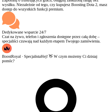
Zapomnij o frustrujących grach; osiągnij zasłużoną rangę bez
wysiłku. Niezależnie od tego, czy kupujesz Boosting Dota 2, masz
dostęp do wszystkich funkcji premium.
Dedykowane wsparcie 24/7
Czat na żywo, telefon i zgłoszenia dostępne przez całą dobę –
specjaliści czuwają nad każdym etapem Twojego zamówienia.
BoostRoyal · Specjalista
Hej! 👋 W czym możemy Ci dzisiaj
pomóc?