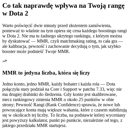
Co tak naprawdę wpływa na Twoją rangę
w Dota 2
Warto poświęcić dwie minuty przed złożeniem zamówienia,
ponieważ to właśnie na tym opiera się cena każdego boostingu rangi
w Dota 2. Nie ma tu żadnego ukrytego rankingu, z którym można
by dyskutować — MMR, czyli matchmaking rating, to cała gra —
ale kalibracja, pewność i zachowanie decydują o tym, jak szybko
booster może podnieść Twoje MMR.
MMR to jedyna liczba, która się liczy
Jedno konto, jedno MMR, każdy bohater i każda rola — Dota
połączyła stary podział na Core i Support w patchu 7.33, więc nie
ma drugiej drabinki do śledzenia. Gdy konto jest skalibrowane,
mecz rankingowy zmienia MMR o około 25 punktów w obie
strony; Pewność Rangi (Rank Confidence) sprawia, że nowe lub
powracające konta mają większe wahania, które z czasem stabilizują
się w okolicach tej liczby. To liczba, na podstawie której wyceniany
jest powyższy kalkulator, punkt po punkcie, niezależnie od tego, z
jakiego przedziału MMR startujesz.