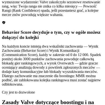
wymuszone wydarzenie: Valve zakończyło sezonowe resetowanie
rang, więc Twoja ranga nie znika co kilka miesięcy — Pewność
Rangi (Rank Confidence) spada, jeśli przestaniesz grać, a kolejne
mecze znów powodują większe wahania.
Behavior Score decyduje o tym, czy w ogóle możesz
dołączyć do kolejki
Na każdym koncie istnieją dwa wskaźniki zachowania — Wynik
Zachowania (Behavior Score) i Wynik Komunikacji
(Communication Score), każdy w zakresie od 0 do 12 000. Spadek
poniżej około 3000 punktów zachowania powoduje całkowitą
blokadę gier rankingowych, a wyrok Overwatch — gdzie gracze
oceniający analizują dowody z powtórek zgłoszonych meczów —
dodaje kary komunikacyjne lub blokady wyszukiwania meczów.
Dlatego zachowanie ma znaczenie dla boostingu: MMR można
podbić, ale zablokowana kolejka rankingowa musi zostać najpierw
odblokowana.
Czy jest to dozwolone
Zasady Valve dotyczące boostingu i na