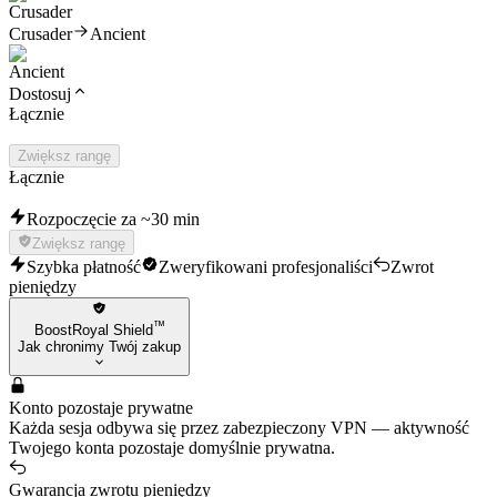
Crusader
Ancient
Dostosuj
Łącznie
Zwiększ rangę
Łącznie
Rozpoczęcie za ~30 min
Zwiększ rangę
Szybka płatność
Zweryfikowani profesjonaliści
Zwrot
pieniędzy
™
BoostRoyal Shield
Jak chronimy Twój zakup
Konto pozostaje prywatne
Każda sesja odbywa się przez zabezpieczony VPN — aktywność
Twojego konta pozostaje domyślnie prywatna.
Gwarancja zwrotu pieniędzy