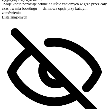
zakończeniu, a jeśli chcesz oglądać same rozgrywki, dodaj
Twoje konto pozostaje offline na liście znajomych w grze przez cały
Streaming przy kasie.
czas trwania boostingu — darmowa opcja przy każdym
zamówieniu.
Lista znajomych
Idealnie! Czy mogę śledzić postępy na żywo?
Super, jesteście najlepsi 🧡