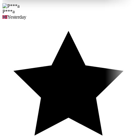
"
P***a
Yesterday