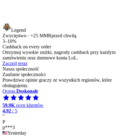
Legend
Zwycięstwo · +25 MMR
przed chwilą
3–10%
Cashback on every order
Otrzymuj wysokie zniżki, nagrody cashback przy każdym
zamówieniu oraz darmowe konta LoL.
Zacznij teraz
Nasza społeczność
Zaufanie społeczności
Prawdziwe opinie graczy ze wszystkich regionów, które
obsługujemy.
Ocena
Doskonale
59.9K
ocen klientów
4.92
/ 5
"
P
p***3
Yesterday