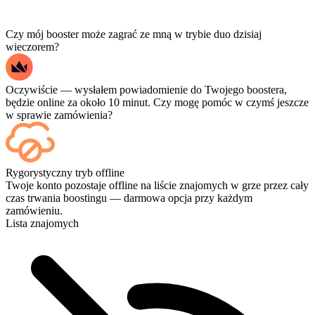
Czy mój booster może zagrać ze mną w trybie duo dzisiaj
wieczorem?
Oczywiście — wysłałem powiadomienie do Twojego boostera,
będzie online za około 10 minut. Czy mogę pomóc w czymś jeszcze
w sprawie zamówienia?
Tak — każdy mecz pojawia się w Twoim panelu zaraz po
Rygorystyczny tryb offline
zakończeniu, a jeśli chcesz oglądać same rozgrywki, dodaj
Twoje konto pozostaje offline na liście znajomych w grze przez cały
Streaming przy kasie.
czas trwania boostingu — darmowa opcja przy każdym
zamówieniu.
Lista znajomych