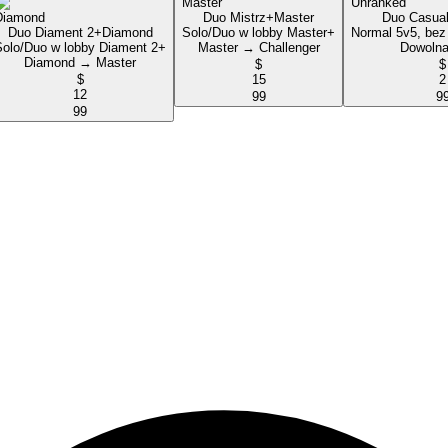
Duo Mistrz+
Master
Duo Casua
Duo Diament 2+
Diamond
Solo/Duo w lobby Master+
Normal 5v5, bez 
Solo/Duo w lobby Diament 2+
Master → Challenger
Dowolna
Diamond → Master
$
$
$
15
2
12
99
9
99