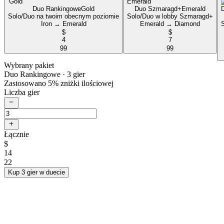
Duo Rankingowe
Gold
Duo Szmaragd+
Emerald
Solo/Duo na twoim obecnym poziomie
Solo/Duo w lobby Szmaragd+
Iron → Emerald
Emerald → Diamond
$
$
4
7
99
99
Wybrany pakiet
Duo Rankingowe
· 3 gier
Zastosowano 5% zniżki ilościowej
Liczba gier
Łącznie
$
14
22
Kup 3 gier w duecie