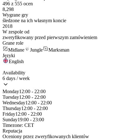
496 z 555 ocen
8,298
Wygrane gry
śledzone na ich własnym koncie
2018
W zespole od
zweryfikowany przed pierwszym zamówieniem
Grane role
Midlane
Jungle
Marksman
Języki
English
Availability
6 days / week
Monday
12:00 - 22:00
Tuesday
12:00 - 22:00
Wednesday
12:00 - 22:00
Thursday
12:00 - 22:00
Friday
12:00 - 22:00
Sunday
19:00 - 23:00
Timezone:
CET
Reputacja
Oceniony przez zweryfikowanych klientów