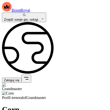
BoostRoyal
Znajdź swoje gry, usługi...
Zaloguj się
Profil trenera
lol
Grandmaster
Corn