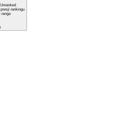
l
Unranked
presji rankingu
 ranga
9