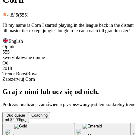
4.8
/ 5
(555)
Hi my name is Corn I started playing in the league back in the distant 
till master tier except jungle. Jungle role can coach till grandmaster!
English
Opinie
555
zweryfikowane opinie
Od
2018
Trener BoostRoyal
Zarezerwuj Corn
Graj z nimi lub ucz się od nich.
Podczas finalizacji zamówienia przypisywany jest ten konkretny trene
Duo queue
Coaching
od $2.99/grę