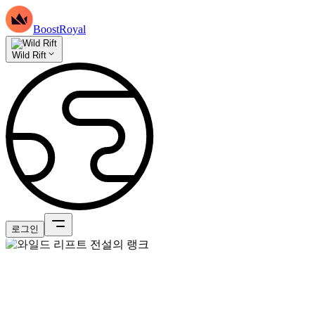
BoostRoyal
Wild Rift
로그인