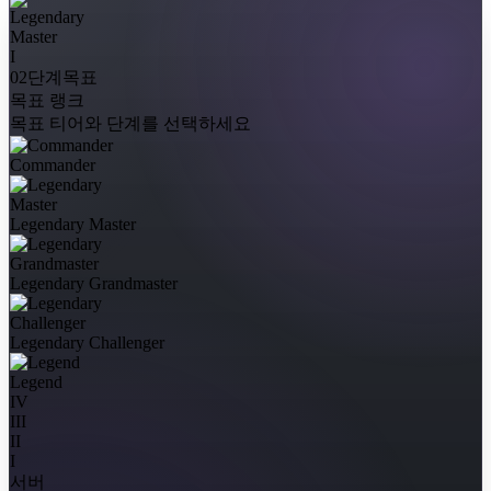
I
02단계
목표
목표 랭크
목표 티어와 단계를 선택하세요
Commander
Legendary Master
Legendary Grandmaster
Legendary Challenger
Legend
IV
III
II
I
서버