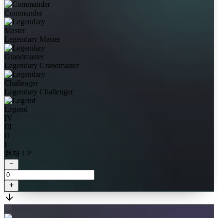
Commander
Legendary Master
Legendary Grandmaster
Legendary Challenger
Legend
IV
III
II
I
현재 LP