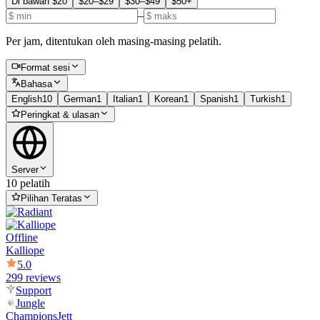
Di bawah $20
$20–$29
$30–$49
$50+
–
Per jam, ditentukan oleh masing-masing pelatih.
Format sesi
Bahasa
English
10
German
1
Italian
1
Korean
1
Spanish
1
Turkish
1
Peringkat & ulasan
Server
10 pelatih
Pilihan Teratas
Offline
Kalliope
5.0
299 reviews
Support
Jungle
Champions
Jett