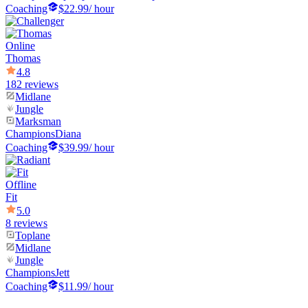
Coaching
$22.99
/ hour
Online
Thomas
4.8
182 reviews
Midlane
Jungle
Marksman
Champions
Diana
Coaching
$39.99
/ hour
Offline
Fit
5.0
8 reviews
Toplane
Midlane
Jungle
Champions
Jett
Coaching
$11.99
/ hour