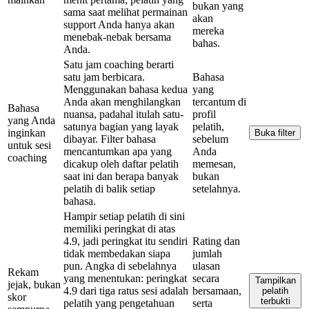
bukan yang
sama saat melihat permainan
akan
support Anda hanya akan
mereka
menebak-nebak bersama
bahas.
Anda.
Satu jam coaching berarti
satu jam berbicara.
Bahasa
Menggunakan bahasa kedua
yang
Anda akan menghilangkan
tercantum di
Bahasa
nuansa, padahal itulah satu-
profil
yang Anda
satunya bagian yang layak
pelatih,
inginkan
Buka filter
dibayar. Filter bahasa
sebelum
untuk sesi
mencantumkan apa yang
Anda
coaching
dicakup oleh daftar pelatih
memesan,
saat ini dan berapa banyak
bukan
pelatih di balik setiap
setelahnya.
bahasa.
Hampir setiap pelatih di sini
memiliki peringkat di atas
4.9, jadi peringkat itu sendiri
Rating dan
tidak membedakan siapa
jumlah
pun. Angka di sebelahnya
ulasan
Rekam
yang menentukan: peringkat
secara
Tampilkan
jejak, bukan
4.9 dari tiga ratus sesi adalah
bersamaan,
pelatih
skor
terbukti
pelatih yang pengetahuan
serta