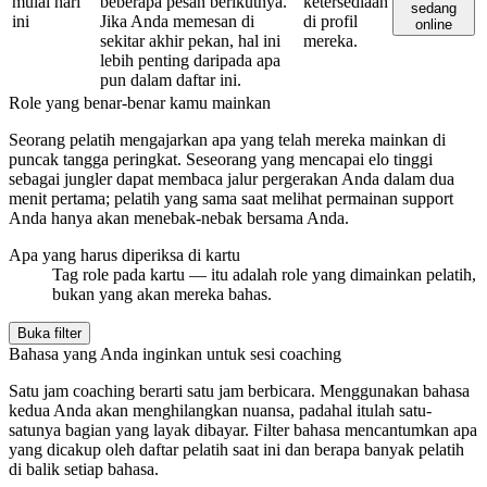
mulai hari
beberapa pesan berikutnya.
ketersediaan
sedang
ini
Jika Anda memesan di
di profil
online
sekitar akhir pekan, hal ini
mereka.
lebih penting daripada apa
pun dalam daftar ini.
Role yang benar-benar kamu mainkan
Seorang pelatih mengajarkan apa yang telah mereka mainkan di
puncak tangga peringkat. Seseorang yang mencapai elo tinggi
sebagai jungler dapat membaca jalur pergerakan Anda dalam dua
menit pertama; pelatih yang sama saat melihat permainan support
Anda hanya akan menebak-nebak bersama Anda.
Apa yang harus diperiksa di kartu
Tag role pada kartu — itu adalah role yang dimainkan pelatih,
bukan yang akan mereka bahas.
Buka filter
Bahasa yang Anda inginkan untuk sesi coaching
Satu jam coaching berarti satu jam berbicara. Menggunakan bahasa
kedua Anda akan menghilangkan nuansa, padahal itulah satu-
satunya bagian yang layak dibayar. Filter bahasa mencantumkan apa
yang dicakup oleh daftar pelatih saat ini dan berapa banyak pelatih
di balik setiap bahasa.