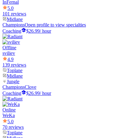
InFernal
5.0
101 reviews
Midlane
Champions
Open profile to view specialties
Coaching
$26.99
/ hour
Offline
sviliev
4.9
139 reviews
Toplane
Midlane
Jungle
Champions
Clove
Coaching
$26.99
/ hour
Online
WeKa
5.0
70 reviews
Toplane