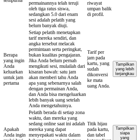
sempurna
permainannya telah teruji
riwayat
oleh tiga ratus siswa,
umpan balik
sedangkan 5.0 dari enam
di profil.
sesi adalah pelatih yang
belum banyak diuji.
Setiap pelatih menetapkan
tarif mereka sendiri, dan
angka tersebut melacak
permintaan serta peringkat,
Tarif per
Berapa
bukan kualitas pengajaran.
jam pada
yang ingin
Jika Anda belum pernah
kartu, yang
Tampilkan
Anda
mengikuti sesi, mulailah dari
sudah
yang lebih
keluarkan
kisaran bawah: satu jam
terjangkau
dikonversi
untuk jam
akan memberi tahu Anda
ke mata
pertama
apa yang sebenarnya salah
uang Anda.
dengan permainan Anda,
dan Anda bisa mengeluarkan
lebih banyak uang setelah
Anda mengetahuinya.
Pelatih berada di setiap zona
waktu, dan mereka yang
sedang online saat ini adalah
Titik hijau
Tampilkan
Apakah
mereka yang dapat
pada kartu,
siapa
Anda ingin
menyepakati waktu dalam
dan tabel
yang