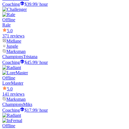
Coaching
$39.99
/ hour
Offline
Rale
5.0
371 reviews
Midlane
Jungle
Marksman
Champions
Tristana
Coaching
$45.99
/ hour
Offline
LoreMaster
5.0
141 reviews
Marksman
Champions
Miks
Coaching
$17.99
/ hour
Offline