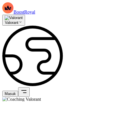
BoostRoyal
Valorant
Masuk