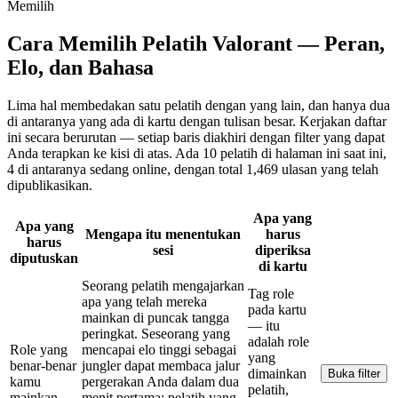
Memilih
Cara Memilih Pelatih Valorant — Peran,
Elo, dan Bahasa
Lima hal membedakan satu pelatih dengan yang lain, dan hanya dua
di antaranya yang ada di kartu dengan tulisan besar. Kerjakan daftar
ini secara berurutan — setiap baris diakhiri dengan filter yang dapat
Anda terapkan ke kisi di atas. Ada 10 pelatih di halaman ini saat ini,
4 di antaranya sedang online, dengan total 1,469 ulasan yang telah
dipublikasikan.
Apa yang
Apa yang
Mengapa itu menentukan
harus
harus
sesi
diperiksa
diputuskan
di kartu
Seorang pelatih mengajarkan
Tag role
apa yang telah mereka
pada kartu
mainkan di puncak tangga
— itu
peringkat. Seseorang yang
adalah role
Role yang
mencapai elo tinggi sebagai
yang
benar-benar
jungler dapat membaca jalur
dimainkan
Buka filter
kamu
pergerakan Anda dalam dua
pelatih,
mainkan
menit pertama; pelatih yang