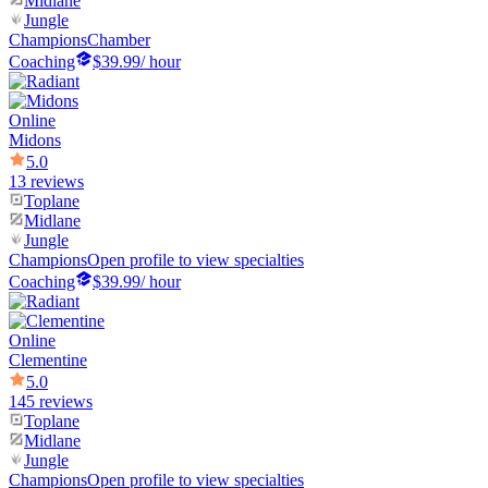
Midlane
Jungle
Champions
Chamber
Coaching
$39.99
/ hour
Online
Midons
5.0
13 reviews
Toplane
Midlane
Jungle
Champions
Open profile to view specialties
Coaching
$39.99
/ hour
Online
Clementine
5.0
145 reviews
Toplane
Midlane
Jungle
Champions
Open profile to view specialties