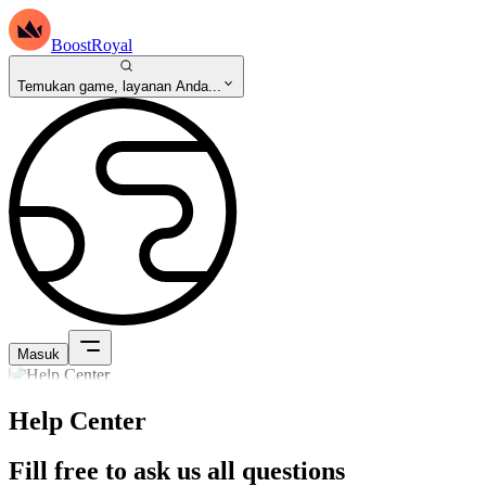
BoostRoyal
Temukan game, layanan Anda...
Masuk
Help Center
Fill free to ask us all questions