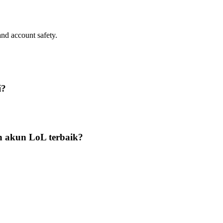
nd account safety.
i?
n akun LoL terbaik?