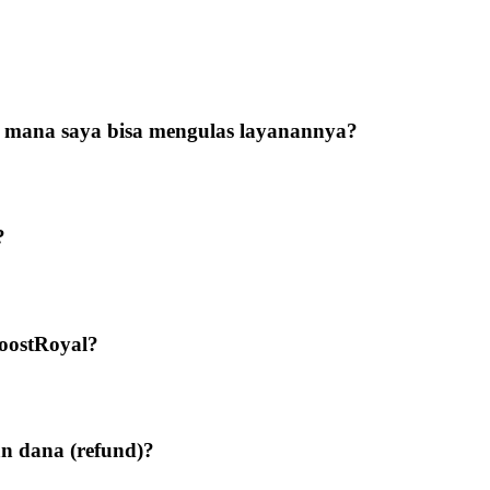
?
di mana saya bisa mengulas layanannya?
?
BoostRoyal?
n dana (refund)?