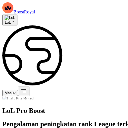
BoostRoyal
LoL
Masuk
LoL Pro Boost
Pengalaman peningkatan rank League te