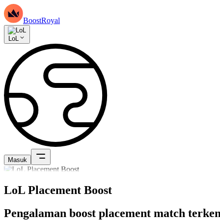
BoostRoyal
LoL
Masuk
LoL Placement Boost
Pengalaman boost placement match terke