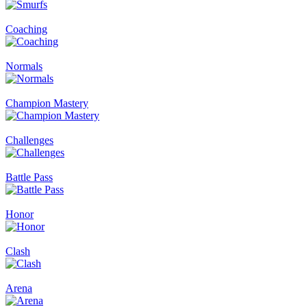
Coaching
Normals
Champion Mastery
Challenges
Battle Pass
Honor
Clash
Arena