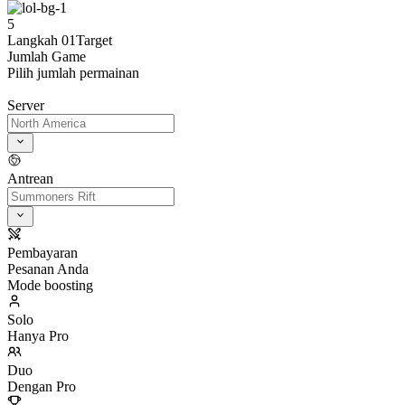
5
Langkah 01
Target
Jumlah Game
Pilih jumlah permainan
Server
Antrean
Pembayaran
Pesanan Anda
Mode boosting
Solo
Hanya Pro
Duo
Dengan Pro