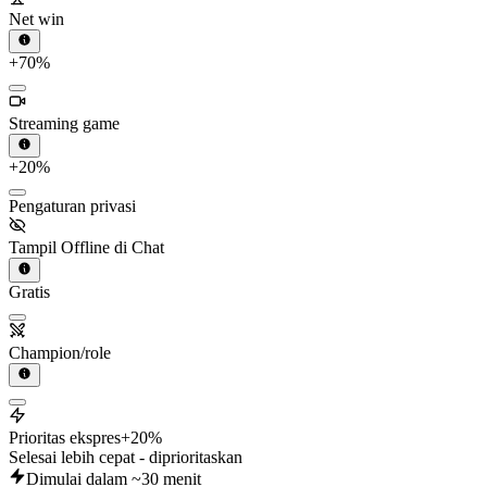
Net win
+70%
Streaming game
+20%
Pengaturan privasi
Tampil Offline di Chat
Gratis
Champion/role
Prioritas ekspres
+20%
Selesai lebih cepat - diprioritaskan
Dimulai dalam ~30 menit