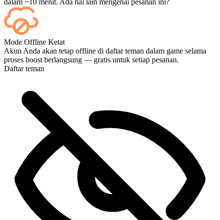
dalam ~10 menit. Ada hal lain mengenai pesanan ini?
Tentu — setiap pertandingan akan muncul di dasbor Anda setelah
Mode Offline Ketat
selesai, dan jika Anda ingin menonton pertandingannya langsung,
Akun Anda akan tetap offline di daftar teman dalam game selama
tambahkan Streaming saat checkout.
proses boost berlangsung — gratis untuk setiap pesanan.
Daftar teman