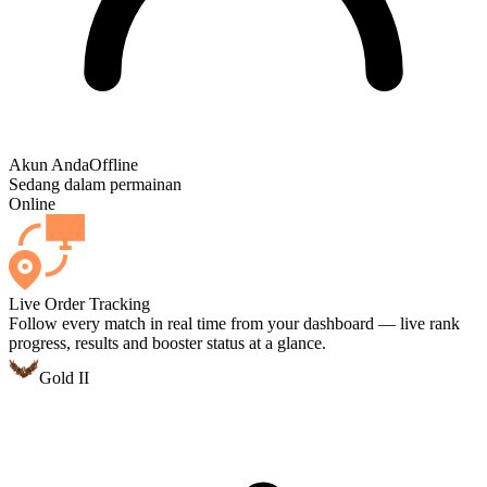
Akun Anda
Offline
Sedang dalam permainan
Online
Live Order Tracking
Follow every match in real time from your dashboard — live rank
progress, results and booster status at a glance.
Gold II