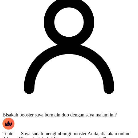
Bisakah booster saya bermain duo dengan saya malam ini?
Tentu — Saya sudah menghubungi booster Anda, dia akan online