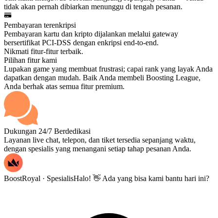
tidak akan pernah dibiarkan menunggu di tengah pesanan.
Pembayaran terenkripsi
Pembayaran kartu dan kripto dijalankan melalui gateway
bersertifikat PCI-DSS dengan enkripsi end-to-end.
Nikmati fitur-fitur terbaik.
Pilihan fitur kami
Lupakan game yang membuat frustrasi; capai rank yang layak Anda
dapatkan dengan mudah. Baik Anda membeli Boosting League,
Anda berhak atas semua fitur premium.
Dukungan 24/7 Berdedikasi
Layanan live chat, telepon, dan tiket tersedia sepanjang waktu,
dengan spesialis yang menangani setiap tahap pesanan Anda.
BoostRoyal · Spesialis
Halo! 👋 Ada yang bisa kami bantu hari ini?