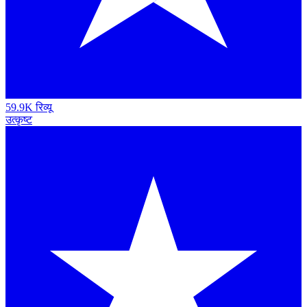
59.9K रिव्यू
उत्कृष्ट