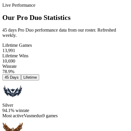
Live Performance
Our Pro Duo Statistics
45 days Pro Duo performance data from our roster. Refreshed
weekly.
Lifetime Games
13,991
Lifetime Wins
10,690
Winrate
78.9%
45 Days
Lifetime
Silver
94.1%
winrate
Most active
Vasmedus
9 games