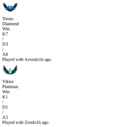
Yasuo
Diamond
Win
K
7
/
D
3
/
A
8
Played with
Arvenlz
1h ago
Viktor
Platinum
Win
K
1
/
D
1
/
A
5
Played with
Zendo
1h ago