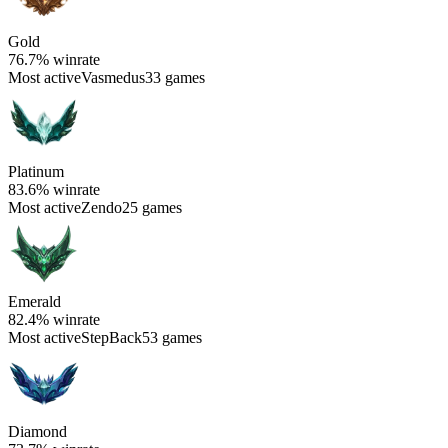
Gold
76.7%
winrate
Most active
Vasmedus
33 games
Platinum
83.6%
winrate
Most active
Zendo
25 games
Emerald
82.4%
winrate
Most active
StepBack
53 games
Diamond