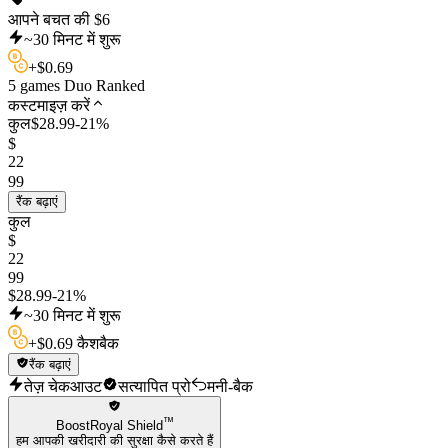
आपने बचत की
$
6
~30 मिनट में शुरू
+
$
0.69
5 games Duo Ranked
कस्टमाइज़ करें
कुल
$
28.99
-
21
%
$
22
99
रैंक बढ़ाएं
कुल
$
22
99
$
28.99
-
21
%
~30 मिनट में शुरू
+
$
0.69 कैशबैक
रैंक बढ़ाएं
तेज़ चेकआउट
सत्यापित प्रो
मनी-बैक
™
BoostRoyal Shield
हम आपकी खरीदारी की सुरक्षा कैसे करते हैं