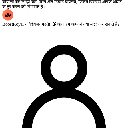
चौबीसों घंटे लाइव चैट, फोन और टिकट कवरेज, जिसमें विशेषज्ञ आपके ऑर्डर
के हर चरण को संभालते हैं।
BoostRoyal · विशेषज्ञ
नमस्ते! 👋 आज हम आपकी क्या मदद कर सकते हैं?