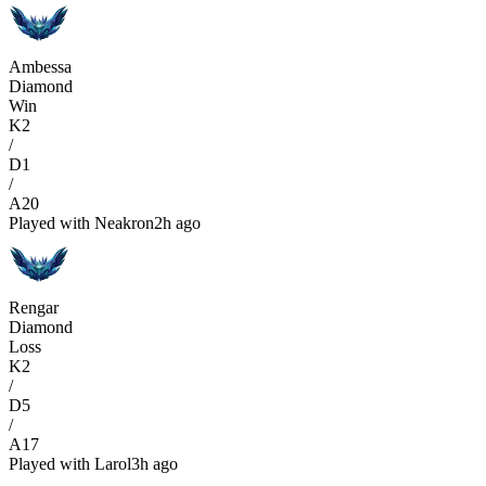
Ambessa
Diamond
Win
K
2
/
D
1
/
A
20
Played with
Neakron
2h ago
Rengar
Diamond
Loss
K
2
/
D
5
/
A
17
Played with
Larol
3h ago