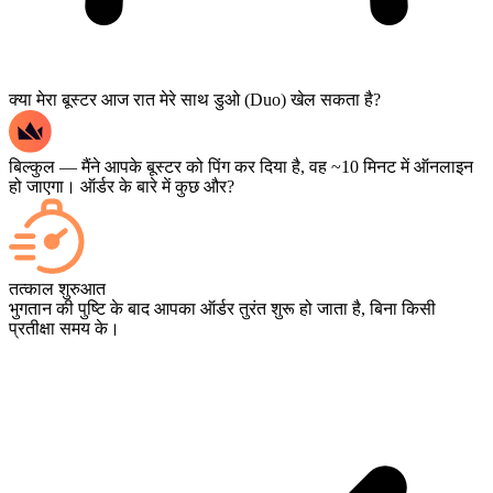
क्या मेरा बूस्टर आज रात मेरे साथ डुओ (Duo) खेल सकता है?
बिल्कुल — मैंने आपके बूस्टर को पिंग कर दिया है, वह ~10 मिनट में ऑनलाइन
हो जाएगा। ऑर्डर के बारे में कुछ और?
हाँ — हर मैच खत्म होते ही आपके डैशबोर्ड पर दिखाई देता है, और यदि आप गेम
को लाइव देखना चाहते हैं, तो चेकआउट के समय Streaming जोड़ें।
तत्काल शुरुआत
भुगतान की पुष्टि के बाद आपका ऑर्डर तुरंत शुरू हो जाता है, बिना किसी
प्रतीक्षा समय के।